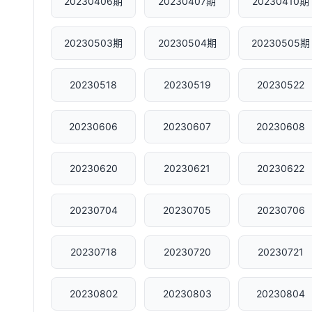
20230406期
20230407期
20230410期
20230503期
20230504期
20230505期
20230518
20230519
20230522
20230606
20230607
20230608
20230620
20230621
20230622
20230704
20230705
20230706
20230718
20230720
20230721
20230802
20230803
20230804