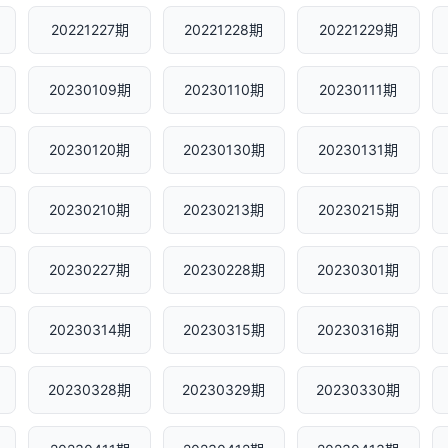
20221227期
20221228期
20221229期
20230109期
20230110期
20230111期
20230120期
20230130期
20230131期
20230210期
20230213期
20230215期
20230227期
20230228期
20230301期
20230314期
20230315期
20230316期
20230328期
20230329期
20230330期