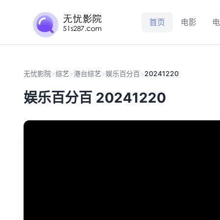
首页
电影
电
无忧影院
>
综艺
>
港台综艺
>
娱乐百分百
>
20241220
娱乐百分百 20241220