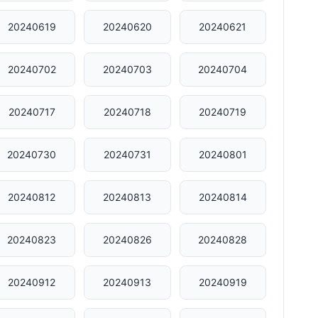
20240619
20240620
20240621
20240702
20240703
20240704
20240717
20240718
20240719
20240730
20240731
20240801
20240812
20240813
20240814
20240823
20240826
20240828
20240912
20240913
20240919