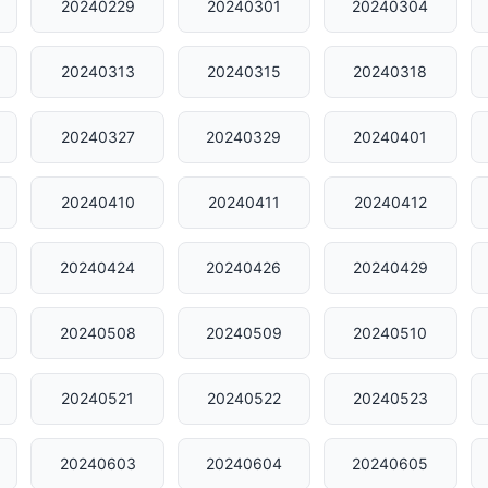
20240229
20240301
20240304
20240313
20240315
20240318
20240327
20240329
20240401
20240410
20240411
20240412
20240424
20240426
20240429
20240508
20240509
20240510
20240521
20240522
20240523
20240603
20240604
20240605