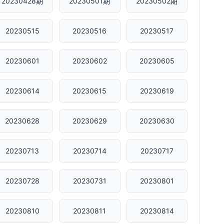
20230428期
20230501期
20230502期
20230515
20230516
20230517
20230601
20230602
20230605
20230614
20230615
20230619
20230628
20230629
20230630
20230713
20230714
20230717
20230728
20230731
20230801
20230810
20230811
20230814