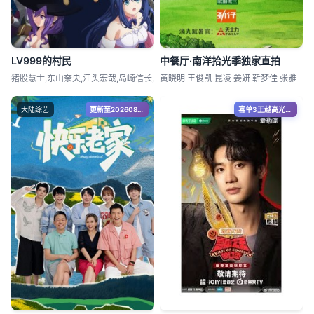
LV999的村民
中餐厅·南洋拾光季独家直拍
猪股慧士,东山奈央,江头宏哉,岛崎信长,
黄晓明 王俊凯 昆凌 姜妍 靳梦佳 张雅
大陆综艺
更新至20260803期
喜单3王越高光纯享打包看