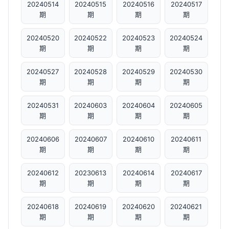
20240514
20240515
20240516
20240517
期
期
期
期
20240520
20240522
20240523
20240524
期
期
期
期
20240527
20240528
20240529
20240530
期
期
期
期
20240531
20240603
20240604
20240605
期
期
期
期
20240606
20240607
20240610
20240611
期
期
期
期
20240612
20230613
20240614
20240617
期
期
期
期
20240618
20240619
20240620
20240621
期
期
期
期