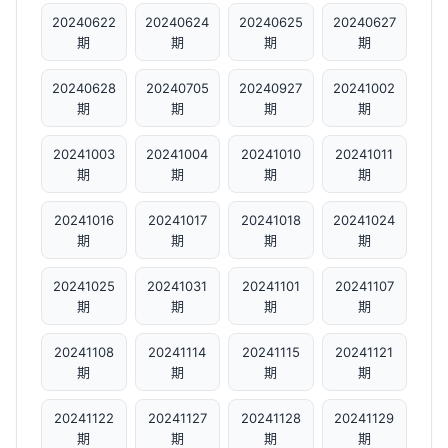
20240622
20240624
20240625
20240627
期
期
期
期
20240628
20240705
20240927
20241002
期
期
期
期
20241003
20241004
20241010
20241011
期
期
期
期
20241016
20241017
20241018
20241024
期
期
期
期
20241025
20241031
20241101
20241107
期
期
期
期
20241108
20241114
20241115
20241121
期
期
期
期
20241122
20241127
20241128
20241129
期
期
期
期