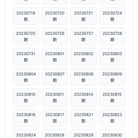
20230719
20230720
20230721
20230724
期
期
期
期
20230725
20230726
20230727
20230728
期
期
期
期
20230731
20230801
20230802
20230803
期
期
期
期
20230804
20230807
20230808
20230809
期
期
期
期
20230810
20230811
20230814
20230815
期
期
期
期
20230816
20230817
20230821
20230823
期
期
期
期
20230824
20230828
20230829
20230830