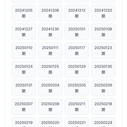
20241205
20241206
20241213
20241220
期
期
期
期
20241227
20241230
20250101
20250108
期
期
期
期
20250110
20250111
20250117
20250123
期
期
期
期
20250124
20250125
20250129
20250130
期
期
期
期
20250131
20250204
20250205
20250206
期
期
期
期
20250207
20250208
20250211
20250218
期
期
期
期
20250219
20250220
20250221
20250224