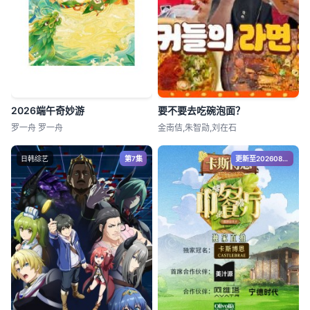
2026端午奇妙游
要不要去吃碗泡面？
罗一舟 罗一舟
金南佶,朱智勋,刘在石
日韩综艺
第7集
更新至20260802期