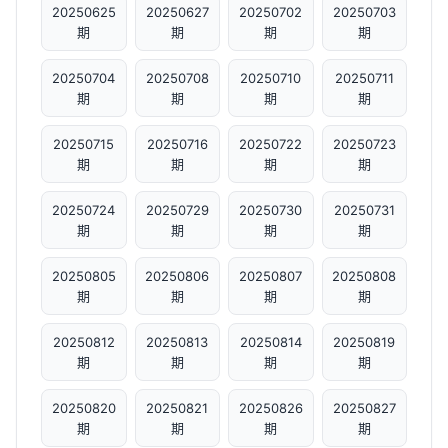
20250625
20250627
20250702
20250703
期
期
期
期
20250704
20250708
20250710
20250711
期
期
期
期
20250715
20250716
20250722
20250723
期
期
期
期
20250724
20250729
20250730
20250731
期
期
期
期
20250805
20250806
20250807
20250808
期
期
期
期
20250812
20250813
20250814
20250819
期
期
期
期
20250820
20250821
20250826
20250827
期
期
期
期