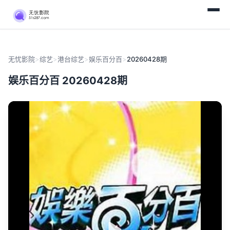
无忧影院
>
综艺
>
港台综艺
>
娱乐百分百
>
20260428期
娱乐百分百 20260428期