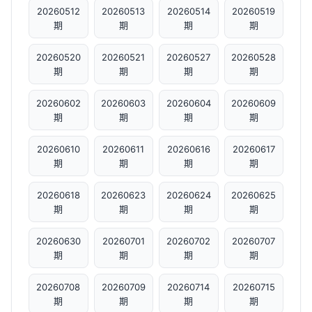
20260512
20260513
20260514
20260519
期
期
期
期
20260520
20260521
20260527
20260528
期
期
期
期
20260602
20260603
20260604
20260609
期
期
期
期
20260610
20260611
20260616
20260617
期
期
期
期
20260618
20260623
20260624
20260625
期
期
期
期
20260630
20260701
20260702
20260707
期
期
期
期
20260708
20260709
20260714
20260715
期
期
期
期