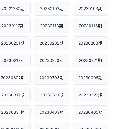
20221230期
20230102期
20230103期
20230112期
20230113期
20230116期
20230201期
20230202期
20230203期
20230217期
20230220期
20230221期
20230302期
20230303期
20230306期
20230317期
20230321期
20230322期
20230331期
20230403期
20230405期