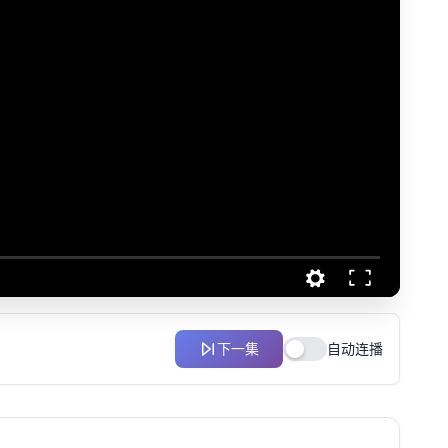
下一集
自动连播