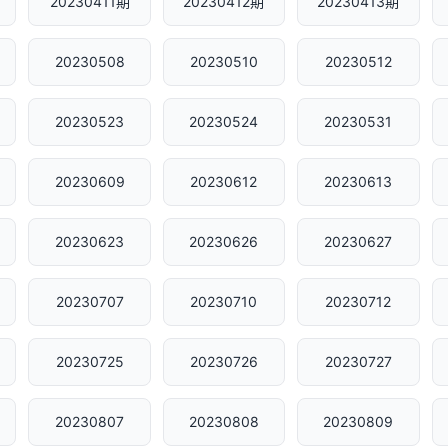
20230411期
20230412期
20230413期
20230508
20230510
20230512
20230523
20230524
20230531
20230609
20230612
20230613
20230623
20230626
20230627
20230707
20230710
20230712
20230725
20230726
20230727
20230807
20230808
20230809