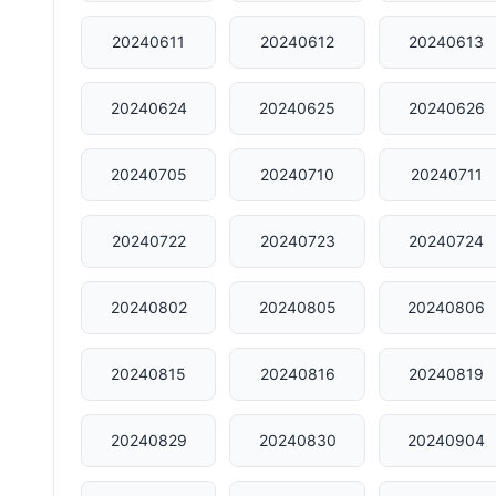
20240611
20240612
20240613
20240624
20240625
20240626
20240705
20240710
20240711
20240722
20240723
20240724
20240802
20240805
20240806
20240815
20240816
20240819
20240829
20240830
20240904