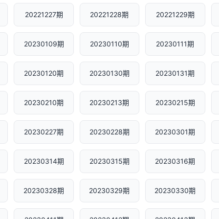
20221227期
20221228期
20221229期
20230109期
20230110期
20230111期
20230120期
20230130期
20230131期
20230210期
20230213期
20230215期
20230227期
20230228期
20230301期
20230314期
20230315期
20230316期
20230328期
20230329期
20230330期