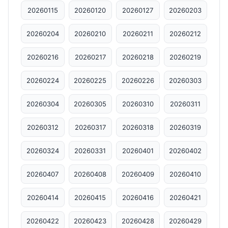
20260115
20260120
20260127
20260203
20260204
20260210
20260211
20260212
20260216
20260217
20260218
20260219
20260224
20260225
20260226
20260303
20260304
20260305
20260310
20260311
20260312
20260317
20260318
20260319
20260324
20260331
20260401
20260402
20260407
20260408
20260409
20260410
20260414
20260415
20260416
20260421
20260422
20260423
20260428
20260429