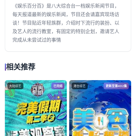
《娱乐百分百》是八大综合台一档娱乐新闻节目，
每天报道最新的娱乐新闻，节目还会请嘉宾现场访
谈！节目贴近年轻族群，介绍时下流行的装扮、以
及艺人的流行教室，有固定的特别企划，邀请艺人
完成从未尝试过的事情
相关推荐
大陆综艺
已完结
港台综艺
更新至第402集