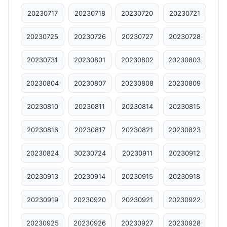
20230717
20230718
20230720
20230721
20230725
20230726
20230727
20230728
20230731
20230801
20230802
20230803
20230804
20230807
20230808
20230809
20230810
20230811
20230814
20230815
20230816
20230817
20230821
20230823
20230824
30230724
20230911
20230912
20230913
20230914
20230915
20230918
20230919
20230920
20230921
20230922
20230925
20230926
20230927
20230928