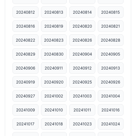
20240812
20240813
20240814
20240815
20240816
20240819
20240820
20240821
20240822
20240823
20240826
20240828
20240829
20240830
20240904
20240905
20240906
20240911
20240912
20240913
20240919
20240920
20240925
20240926
20240927
20241002
20241003
20241004
20241009
20241010
20241011
20241016
20241017
20241018
20241023
20241024