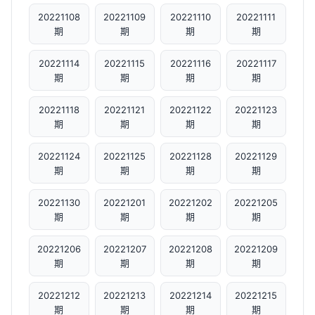
20221108
20221109
20221110
20221111
期
期
期
期
20221114
20221115
20221116
20221117
期
期
期
期
20221118
20221121
20221122
20221123
期
期
期
期
20221124
20221125
20221128
20221129
期
期
期
期
20221130
20221201
20221202
20221205
期
期
期
期
20221206
20221207
20221208
20221209
期
期
期
期
20221212
20221213
20221214
20221215
期
期
期
期