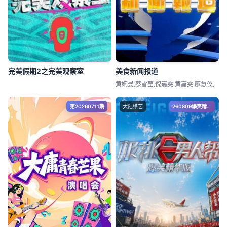
完美假期2之完美观察室
美食新闻报道
黄婉曼,蔡雪莹,倪嘉雯,黄嘉雯,廖慧仪,
第20260711期
大陆综艺
260809爆笑精华版