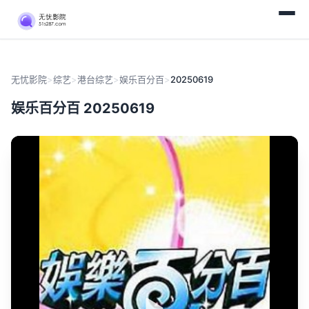
无忧影院
>
综艺
>
港台综艺
>
娱乐百分百
>
20250619
娱乐百分百 20250619