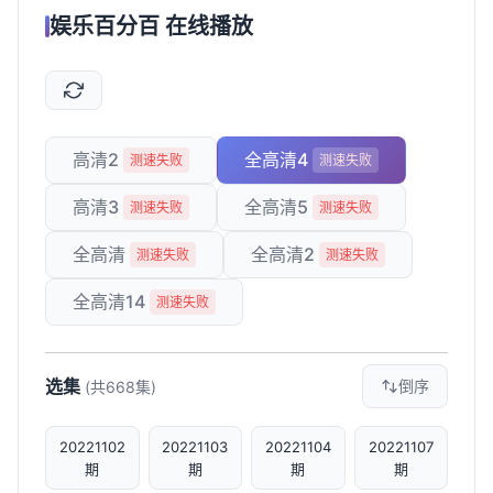
娱乐百分百 在线播放
高清2
全高清4
测速失败
测速失败
高清3
全高清5
测速失败
测速失败
全高清
全高清2
测速失败
测速失败
全高清14
测速失败
选集
倒序
(共668集)
20221102
20221103
20221104
20221107
期
期
期
期