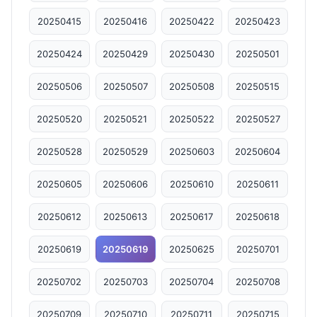
20250415
20250416
20250422
20250423
20250424
20250429
20250430
20250501
20250506
20250507
20250508
20250515
20250520
20250521
20250522
20250527
20250528
20250529
20250603
20250604
20250605
20250606
20250610
20250611
20250612
20250613
20250617
20250618
20250619
20250619
20250625
20250701
20250702
20250703
20250704
20250708
20250709
20250710
20250711
20250715