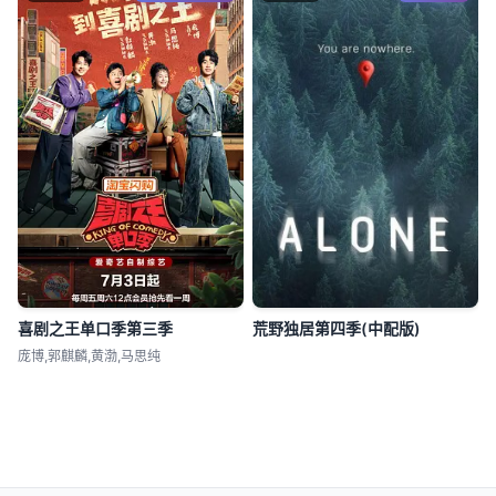
喜剧之王单口季第三季
荒野独居第四季(中配版)
庞博,郭麒麟,黄渤,马思纯