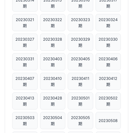
20230314
20230315
20230316
20230317
期
期
期
期
20230321
20230322
20230323
20230324
期
期
期
期
20230327
20230328
20230329
20230330
期
期
期
期
20230331
20230403
20230405
20230406
期
期
期
期
20230407
20230410
20230411
20230412
期
期
期
期
20230413
20230428
20230501
20230502
期
期
期
期
20230503
20230504
20230505
20230508
期
期
期