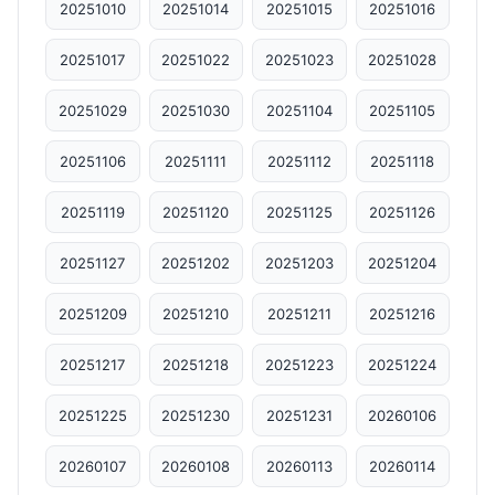
20251010
20251014
20251015
20251016
20251017
20251022
20251023
20251028
20251029
20251030
20251104
20251105
20251106
20251111
20251112
20251118
20251119
20251120
20251125
20251126
20251127
20251202
20251203
20251204
20251209
20251210
20251211
20251216
20251217
20251218
20251223
20251224
20251225
20251230
20251231
20260106
20260107
20260108
20260113
20260114