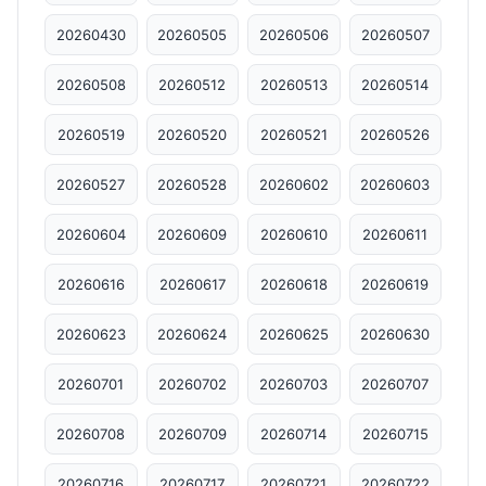
20260430
20260505
20260506
20260507
20260508
20260512
20260513
20260514
20260519
20260520
20260521
20260526
20260527
20260528
20260602
20260603
20260604
20260609
20260610
20260611
20260616
20260617
20260618
20260619
20260623
20260624
20260625
20260630
20260701
20260702
20260703
20260707
20260708
20260709
20260714
20260715
20260716
20260717
20260721
20260722