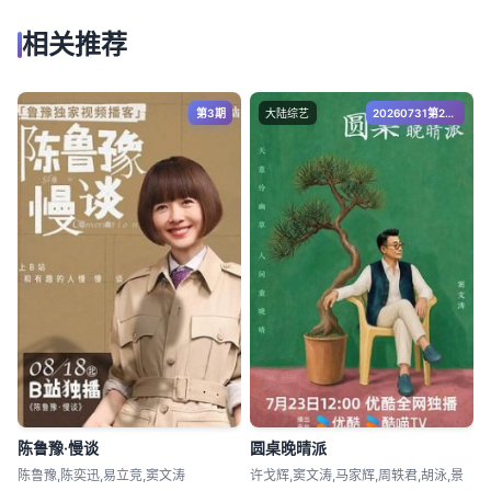
相关推荐
第3期
大陆综艺
20260731第2期下
陈鲁豫·慢谈
圆桌晚晴派
陈鲁豫,陈奕迅,易立竞,窦文涛
许戈辉,窦文涛,马家辉,周轶君,胡泳,景