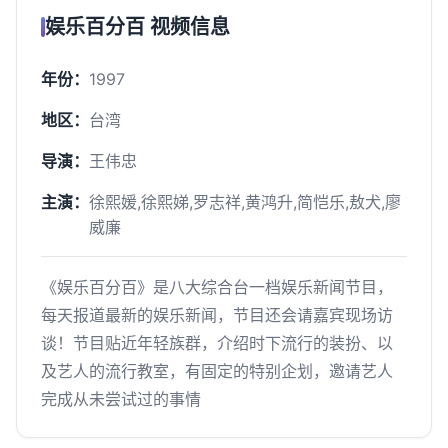
娱乐百分百 视频信息
年份：
1997
地区：
台湾
导演：
王伟忠
主演：
徐熙媛,徐熙娣,罗志祥,黄鸿升,简恺乐,敖犬,廖
威廉
《娱乐百分百》是八大综合台一档娱乐新闻节目，
每天报道最新的娱乐新闻，节目还会请嘉宾现场访
谈！节目贴近年轻族群，介绍时下流行的装扮、以
及艺人的流行教室，有固定的特别企划，邀请艺人
完成从未尝试过的事情