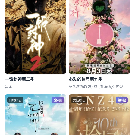
一饭封神第二季
心动的信号第九季
暂无
薛凯琪,杨超越,代旭,杜海涛,张纯烨
日韩综艺
全4集
大陆综艺
第4期