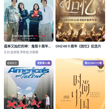
孤单又灿烂的神：鬼怪十周年特辑
GNZ48十周年《拾忆》纪念片
孔刘,金高银,李栋旭,刘寅娜
欧美综艺
更新第32集
第20260727期