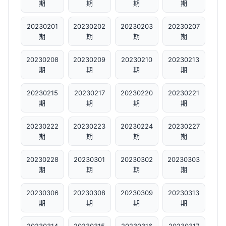
期
期
期
期
20230201
20230202
20230203
20230207
期
期
期
期
20230208
20230209
20230210
20230213
期
期
期
期
20230215
20230217
20230220
20230221
期
期
期
期
20230222
20230223
20230224
20230227
期
期
期
期
20230228
20230301
20230302
20230303
期
期
期
期
20230306
20230308
20230309
20230313
期
期
期
期