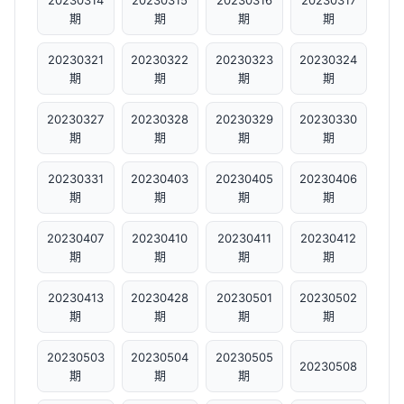
20230314
20230315
20230316
20230317
期
期
期
期
20230321
20230322
20230323
20230324
期
期
期
期
20230327
20230328
20230329
20230330
期
期
期
期
20230331
20230403
20230405
20230406
期
期
期
期
20230407
20230410
20230411
20230412
期
期
期
期
20230413
20230428
20230501
20230502
期
期
期
期
20230503
20230504
20230505
20230508
期
期
期