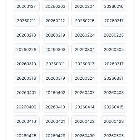
20260127
20260203
20260204
20260210
20260211
20260212
20260216
20260217
20260218
20260219
20260224
20260225
20260226
20260303
20260304
20260305
20260310
20260311
20260312
20260317
20260318
20260319
20260324
20260331
20260401
20260402
20260407
20260408
20260409
20260410
20260414
20260415
20260416
20260421
20260422
20260423
20260428
20260429
20260430
20260505