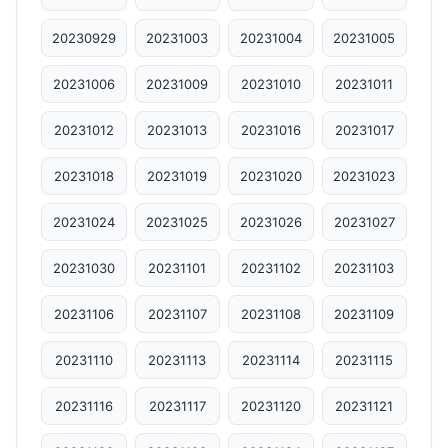
20230929
20231003
20231004
20231005
20231006
20231009
20231010
20231011
20231012
20231013
20231016
20231017
20231018
20231019
20231020
20231023
20231024
20231025
20231026
20231027
20231030
20231101
20231102
20231103
20231106
20231107
20231108
20231109
20231110
20231113
20231114
20231115
20231116
20231117
20231120
20231121