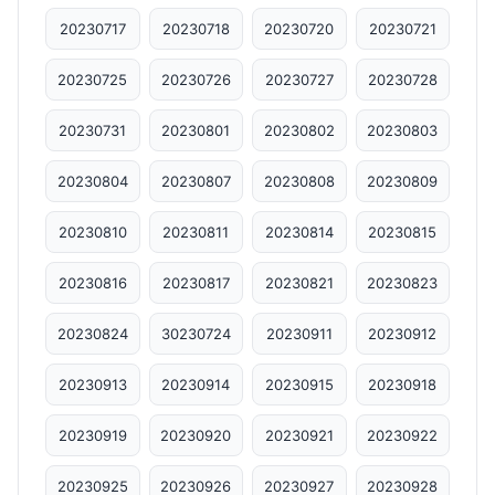
20230717
20230718
20230720
20230721
20230725
20230726
20230727
20230728
20230731
20230801
20230802
20230803
20230804
20230807
20230808
20230809
20230810
20230811
20230814
20230815
20230816
20230817
20230821
20230823
20230824
30230724
20230911
20230912
20230913
20230914
20230915
20230918
20230919
20230920
20230921
20230922
20230925
20230926
20230927
20230928