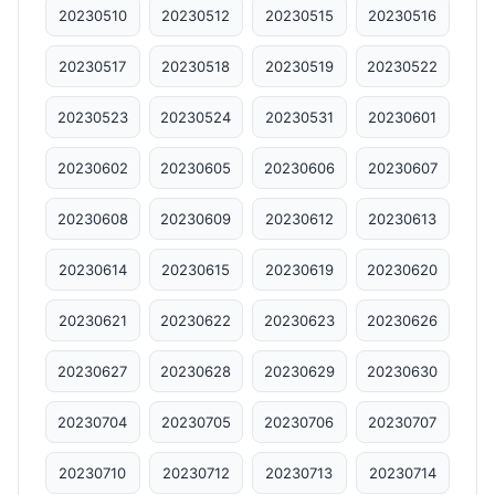
20230510
20230512
20230515
20230516
20230517
20230518
20230519
20230522
20230523
20230524
20230531
20230601
20230602
20230605
20230606
20230607
20230608
20230609
20230612
20230613
20230614
20230615
20230619
20230620
20230621
20230622
20230623
20230626
20230627
20230628
20230629
20230630
20230704
20230705
20230706
20230707
20230710
20230712
20230713
20230714