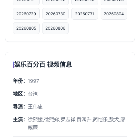
20260729
20260730
20260731
20260804
20260805
20260806
娱乐百分百 视频信息
年份：
1997
地区：
台湾
导演：
王伟忠
主演：
徐熙媛,徐熙娣,罗志祥,黄鸿升,简恺乐,敖犬,廖
威廉