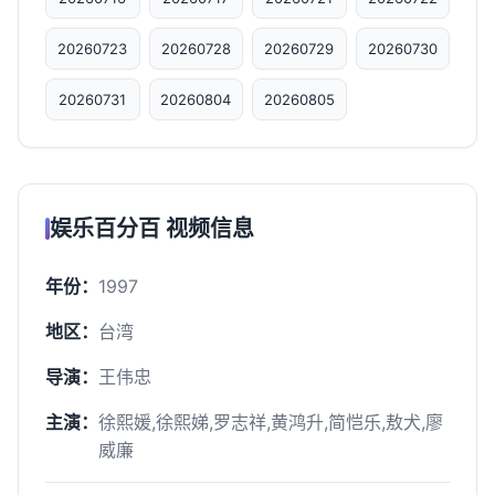
20260723
20260728
20260729
20260730
20260731
20260804
20260805
娱乐百分百 视频信息
年份：
1997
地区：
台湾
导演：
王伟忠
主演：
徐熙媛,徐熙娣,罗志祥,黄鸿升,简恺乐,敖犬,廖
威廉