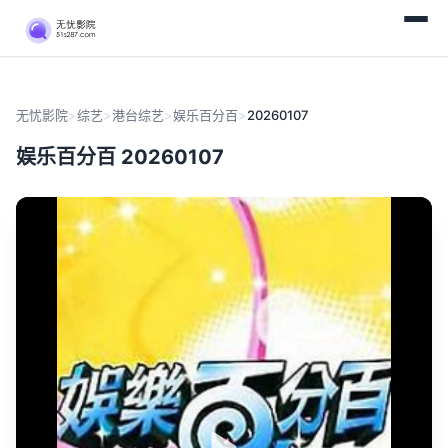
无忧影院
>
综艺
>
港台综艺
>
娱乐百分百
>
20260107
娱乐百分百 20260107