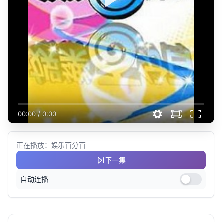
00:00
/
0:00
正在播放：娱乐百分百
下一集
自动连播