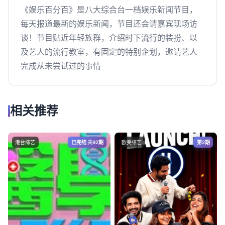
《娱乐百分百》是八大综合台一档娱乐新闻节目，
每天报道最新的娱乐新闻，节目还会请嘉宾现场访
谈！节目贴近年轻族群，介绍时下流行的装扮、以
及艺人的流行教室，有固定的特别企划，邀请艺人
完成从未尝试过的事情
相关推荐
港台综艺
已完结 共92期
欧美综艺
第2期