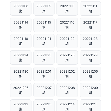
20221108
20221109
20221110
20221111
期
期
期
期
20221114
20221115
20221116
20221117
期
期
期
期
20221118
20221121
20221122
20221123
期
期
期
期
20221124
20221125
20221128
20221129
期
期
期
期
20221130
20221201
20221202
20221205
期
期
期
期
20221206
20221207
20221208
20221209
期
期
期
期
20221212
20221213
20221214
20221215
期
期
期
期