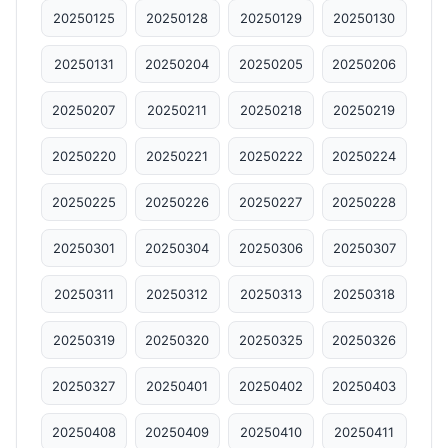
20250125
20250128
20250129
20250130
20250131
20250204
20250205
20250206
20250207
20250211
20250218
20250219
20250220
20250221
20250222
20250224
20250225
20250226
20250227
20250228
20250301
20250304
20250306
20250307
20250311
20250312
20250313
20250318
20250319
20250320
20250325
20250326
20250327
20250401
20250402
20250403
20250408
20250409
20250410
20250411