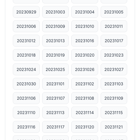
20230929
20231003
20231004
20231005
20231006
20231009
20231010
20231011
20231012
20231013
20231016
20231017
20231018
20231019
20231020
20231023
20231024
20231025
20231026
20231027
20231030
20231101
20231102
20231103
20231106
20231107
20231108
20231109
20231110
20231113
20231114
20231115
20231116
20231117
20231120
20231121