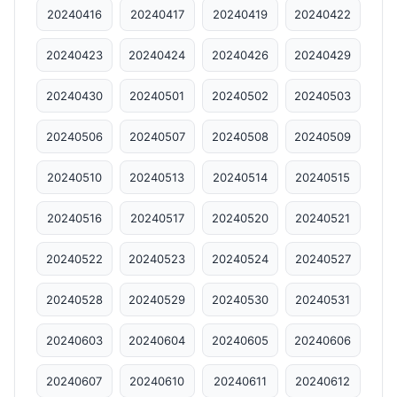
20240416
20240417
20240419
20240422
20240423
20240424
20240426
20240429
20240430
20240501
20240502
20240503
20240506
20240507
20240508
20240509
20240510
20240513
20240514
20240515
20240516
20240517
20240520
20240521
20240522
20240523
20240524
20240527
20240528
20240529
20240530
20240531
20240603
20240604
20240605
20240606
20240607
20240610
20240611
20240612