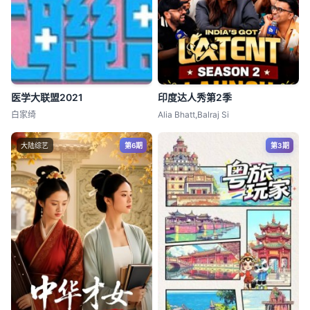
医学大联盟2021
印度达人秀第2季
白家绮
Alia Bhatt,Balraj Si
大陆综艺
第6期
第3期