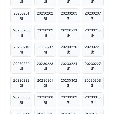
期
期
期
期
20230201
20230202
20230203
20230207
期
期
期
期
20230208
20230209
20230210
20230213
期
期
期
期
20230215
20230217
20230220
20230221
期
期
期
期
20230222
20230223
20230224
20230227
期
期
期
期
20230228
20230301
20230302
20230303
期
期
期
期
20230306
20230308
20230309
20230313
期
期
期
期