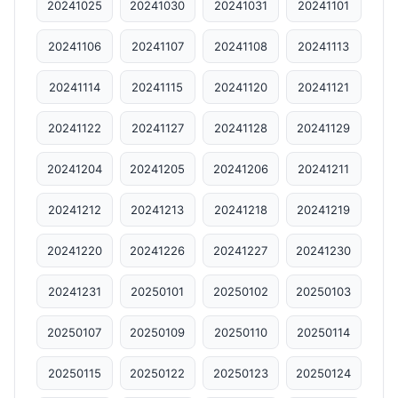
20241025
20241030
20241031
20241101
20241106
20241107
20241108
20241113
20241114
20241115
20241120
20241121
20241122
20241127
20241128
20241129
20241204
20241205
20241206
20241211
20241212
20241213
20241218
20241219
20241220
20241226
20241227
20241230
20241231
20250101
20250102
20250103
20250107
20250109
20250110
20250114
20250115
20250122
20250123
20250124