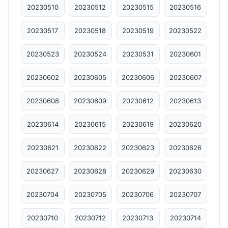
20230510
20230512
20230515
20230516
20230517
20230518
20230519
20230522
20230523
20230524
20230531
20230601
20230602
20230605
20230606
20230607
20230608
20230609
20230612
20230613
20230614
20230615
20230619
20230620
20230621
20230622
20230623
20230626
20230627
20230628
20230629
20230630
20230704
20230705
20230706
20230707
20230710
20230712
20230713
20230714