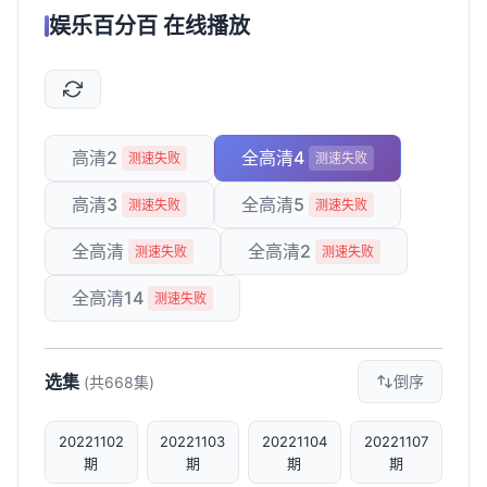
娱乐百分百 在线播放
高清2
全高清4
测速失败
测速失败
高清3
全高清5
测速失败
测速失败
全高清
全高清2
测速失败
测速失败
全高清14
测速失败
选集
倒序
(共668集)
20221102
20221103
20221104
20221107
期
期
期
期