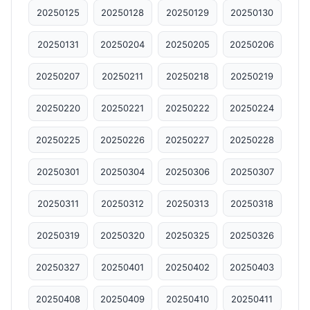
20250125
20250128
20250129
20250130
20250131
20250204
20250205
20250206
20250207
20250211
20250218
20250219
20250220
20250221
20250222
20250224
20250225
20250226
20250227
20250228
20250301
20250304
20250306
20250307
20250311
20250312
20250313
20250318
20250319
20250320
20250325
20250326
20250327
20250401
20250402
20250403
20250408
20250409
20250410
20250411