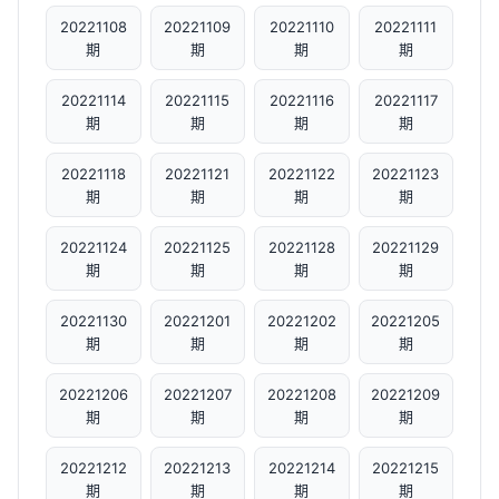
20221108
20221109
20221110
20221111
期
期
期
期
20221114
20221115
20221116
20221117
期
期
期
期
20221118
20221121
20221122
20221123
期
期
期
期
20221124
20221125
20221128
20221129
期
期
期
期
20221130
20221201
20221202
20221205
期
期
期
期
20221206
20221207
20221208
20221209
期
期
期
期
20221212
20221213
20221214
20221215
期
期
期
期