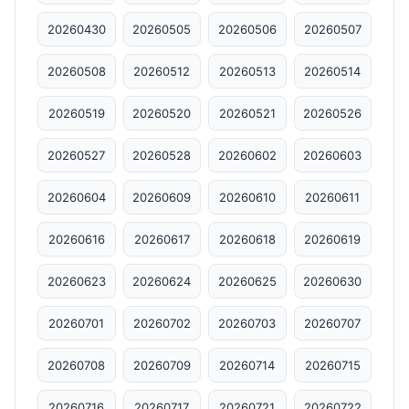
20260430
20260505
20260506
20260507
20260508
20260512
20260513
20260514
20260519
20260520
20260521
20260526
20260527
20260528
20260602
20260603
20260604
20260609
20260610
20260611
20260616
20260617
20260618
20260619
20260623
20260624
20260625
20260630
20260701
20260702
20260703
20260707
20260708
20260709
20260714
20260715
20260716
20260717
20260721
20260722