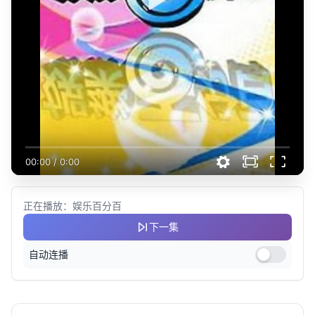
00:00
/
0:00
正在播放：娱乐百分百
下一集
自动连播