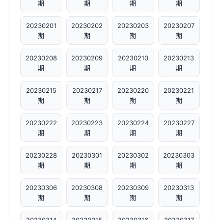
期
期
期
期
20230201
20230202
20230203
20230207
期
期
期
期
20230208
20230209
20230210
20230213
期
期
期
期
20230215
20230217
20230220
20230221
期
期
期
期
20230222
20230223
20230224
20230227
期
期
期
期
20230228
20230301
20230302
20230303
期
期
期
期
20230306
20230308
20230309
20230313
期
期
期
期