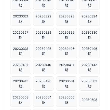
20230314
20230315
20230316
20230317
期
期
期
期
20230321
20230322
20230323
20230324
期
期
期
期
20230327
20230328
20230329
20230330
期
期
期
期
20230331
20230403
20230405
20230406
期
期
期
期
20230407
20230410
20230411
20230412
期
期
期
期
20230413
20230428
20230501
20230502
期
期
期
期
20230503
20230504
20230505
20230508
期
期
期