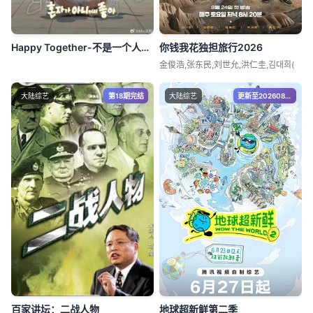
Happy Together-不是一个人真好
你钱我花独担旅行2026
金俊浩,张东民,刘世允,洪仁圭,김대희(
大陆综艺
第18期完结
大陆综艺
更新至20260808期上
百家讲坛：二战人物
地球超新鲜第二季