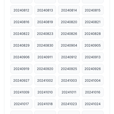
20240812
20240813
20240814
20240815
20240816
20240819
20240820
20240821
20240822
20240823
20240826
20240828
20240829
20240830
20240904
20240905
20240906
20240911
20240912
20240913
20240919
20240920
20240925
20240926
20240927
20241002
20241003
20241004
20241009
20241010
20241011
20241016
20241017
20241018
20241023
20241024