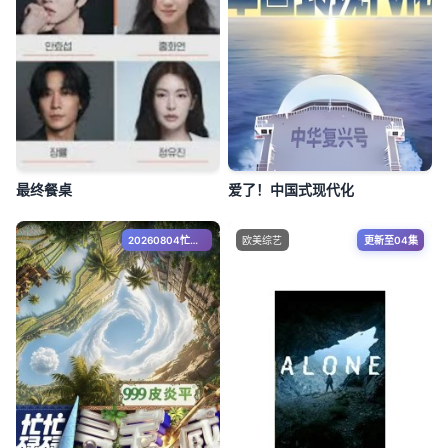
最终餐桌
爱了！中国式现代化
20260804忙里偷闲录：王安宇田曦薇共创
欧美综艺
更新至04集