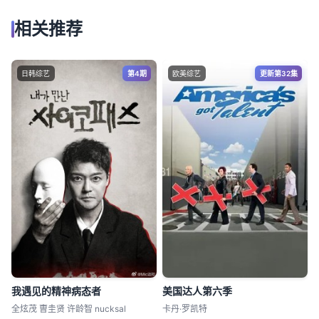
相关推荐
日韩综艺
第4期
欧美综艺
更新第32集
我遇见的精神病态者
美国达人第六季
全炫茂 曺圭贤 许龄智 nucksal
卡丹·罗凯特