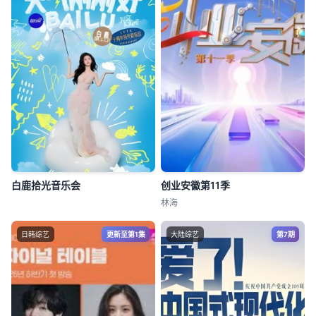
白鹿拾光音乐会
创业安徽第11季
林海
日韩综艺
更新至第1集
大陆综艺
第7期