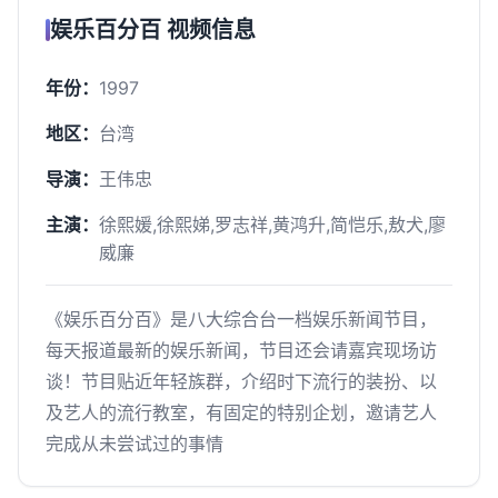
娱乐百分百 视频信息
年份：
1997
地区：
台湾
导演：
王伟忠
主演：
徐熙媛,徐熙娣,罗志祥,黄鸿升,简恺乐,敖犬,廖
威廉
《娱乐百分百》是八大综合台一档娱乐新闻节目，
每天报道最新的娱乐新闻，节目还会请嘉宾现场访
谈！节目贴近年轻族群，介绍时下流行的装扮、以
及艺人的流行教室，有固定的特别企划，邀请艺人
完成从未尝试过的事情