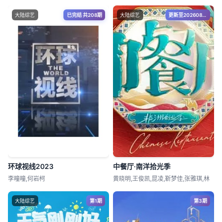
大陆综艺
已完结 共208期
大陆综艺
更新至20260806期
环球视线2023
中餐厅·南洋拾光季
李曈曈,何岩柯
黄晓明,王俊凯,昆凌,靳梦佳,张雅琪,林
大陆综艺
第1期
第3期