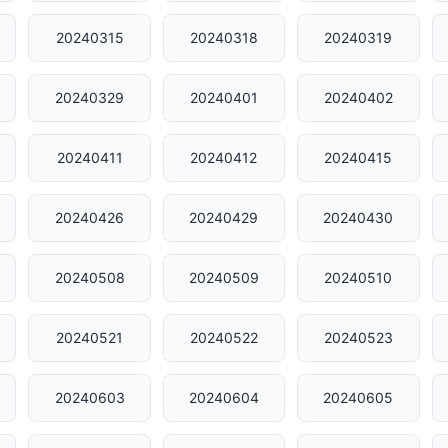
20240315
20240318
20240319
20240329
20240401
20240402
20240411
20240412
20240415
20240426
20240429
20240430
20240508
20240509
20240510
20240521
20240522
20240523
20240603
20240604
20240605