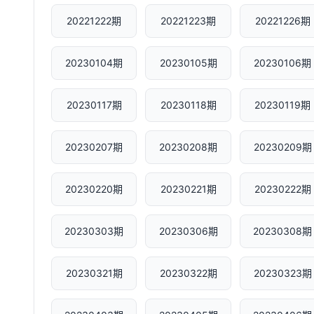
20221222期
20221223期
20221226期
20230104期
20230105期
20230106期
20230117期
20230118期
20230119期
20230207期
20230208期
20230209期
20230220期
20230221期
20230222期
20230303期
20230306期
20230308期
20230321期
20230322期
20230323期