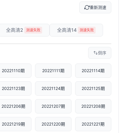
重新测速
全高清2
全高清14
测速失败
测速失败
倒序
20221110期
20221111期
20221114期
20221123期
20221124期
20221125期
20221206期
20221207期
20221208期
20221219期
20221220期
20221221期