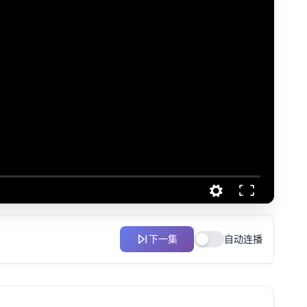
下一集
自动连播