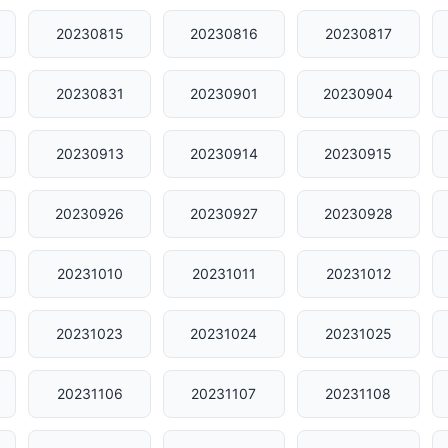
20230815
20230816
20230817
20230831
20230901
20230904
20230913
20230914
20230915
20230926
20230927
20230928
20231010
20231011
20231012
20231023
20231024
20231025
20231106
20231107
20231108