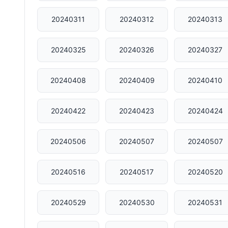
20240311
20240312
20240313
20240325
20240326
20240327
20240408
20240409
20240410
20240422
20240423
20240424
20240506
20240507
20240507
20240516
20240517
20240520
20240529
20240530
20240531