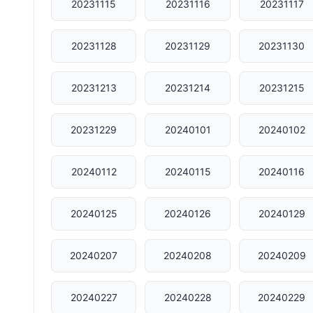
20231115
20231116
20231117
20231128
20231129
20231130
20231213
20231214
20231215
20231229
20240101
20240102
20240112
20240115
20240116
20240125
20240126
20240129
20240207
20240208
20240209
20240227
20240228
20240229