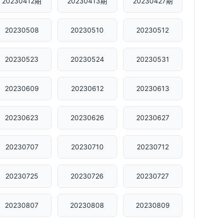
20230412期
20230413期
20230427期
20230508
20230510
20230512
20230523
20230524
20230531
20230609
20230612
20230613
20230623
20230626
20230627
20230707
20230710
20230712
20230725
20230726
20230727
20230807
20230808
20230809