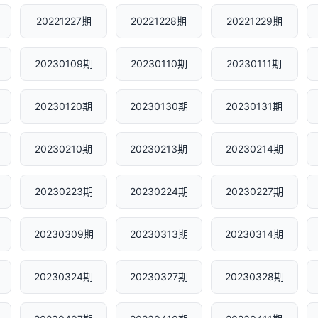
20221227期
20221228期
20221229期
20230109期
20230110期
20230111期
20230120期
20230130期
20230131期
20230210期
20230213期
20230214期
20230223期
20230224期
20230227期
20230309期
20230313期
20230314期
20230324期
20230327期
20230328期