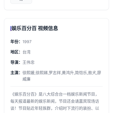
娱乐百分百 视频信息
年份：
1997
地区：
台湾
导演：
王伟忠
主演：
徐熙媛,徐熙娣,罗志祥,黄鸿升,简恺乐,敖犬,廖
威廉
《娱乐百分百》是八大综合台一档娱乐新闻节目，
每天报道最新的娱乐新闻，节目还会请嘉宾现场访
谈！节目贴近年轻族群，介绍时下流行的装扮、以