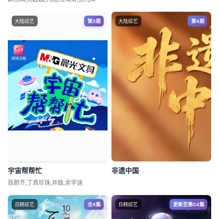
大陆综艺
第3期
大陆综艺
第4期
宇宙帮帮忙
非遗中国
张颜齐,丁真珍珠,井胧,余宇涵
日韩综艺
全4集
日韩综艺
更新至第04集