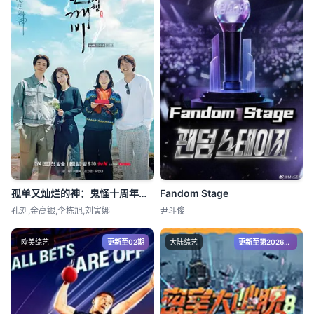
孤单又灿烂的神：鬼怪十周年特辑
Fandom Stage
孔刘,金高银,李栋旭,刘寅娜
尹斗俊
欧美综艺
更新至02期
大陆综艺
更新至第20260807期