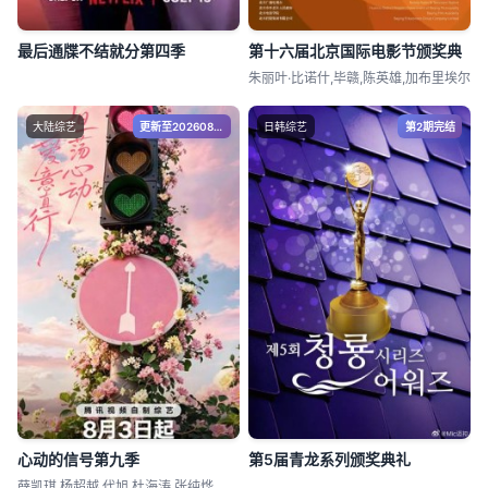
最后通牒不结就分第四季
第十六届北京国际电影节颁奖典
朱丽叶·比诺什,毕赣,陈英雄,加布里埃尔
大陆综艺
更新至20260808期
日韩综艺
第2期完结
心动的信号第九季
第5届青龙系列颁奖典礼
薛凯琪,杨超越,代旭,杜海涛,张纯烨