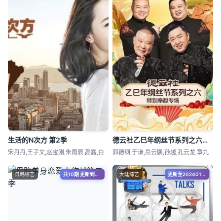
生活的N次方 第2季
德云社乙巳年纲丝节系列之六特别奉献专场
宋丹丹,王子文,赵宝刚,朱雨辰,高露,白
郭德纲,于谦,岳云鹏,孙越,孔云龙,章九
日韩综艺
共10期 更新到9期
大陆综艺
更新至20240111期