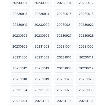
20230907
20230908
20230911
20230912
20230913
20230914
20230915
20230918
20230919
20230920
20230921
20230922
20230925
20230926
20230927
20230928
20230929
20231003
20231004
20231005
20231006
20231009
20231010
20231011
20231012
20231013
20231016
20231017
20231018
20231019
20231020
20231023
20231024
20231025
20231026
20231030
20231031
20231101
20231102
20231103