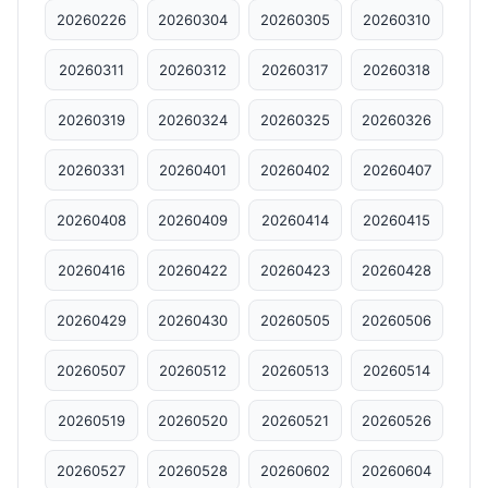
20260226
20260304
20260305
20260310
20260311
20260312
20260317
20260318
20260319
20260324
20260325
20260326
20260331
20260401
20260402
20260407
20260408
20260409
20260414
20260415
20260416
20260422
20260423
20260428
20260429
20260430
20260505
20260506
20260507
20260512
20260513
20260514
20260519
20260520
20260521
20260526
20260527
20260528
20260602
20260604