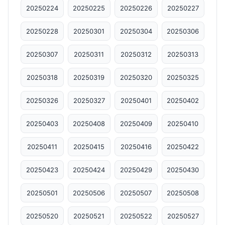
20250224
20250225
20250226
20250227
20250228
20250301
20250304
20250306
20250307
20250311
20250312
20250313
20250318
20250319
20250320
20250325
20250326
20250327
20250401
20250402
20250403
20250408
20250409
20250410
20250411
20250415
20250416
20250422
20250423
20250424
20250429
20250430
20250501
20250506
20250507
20250508
20250520
20250521
20250522
20250527