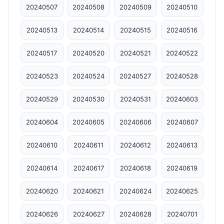
20240507
20240508
20240509
20240510
20240513
20240514
20240515
20240516
20240517
20240520
20240521
20240522
20240523
20240524
20240527
20240528
20240529
20240530
20240531
20240603
20240604
20240605
20240606
20240607
20240610
20240611
20240612
20240613
20240614
20240617
20240618
20240619
20240620
20240621
20240624
20240625
20240626
20240627
20240628
20240701