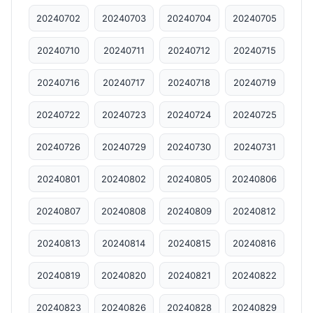
20240702
20240703
20240704
20240705
20240710
20240711
20240712
20240715
20240716
20240717
20240718
20240719
20240722
20240723
20240724
20240725
20240726
20240729
20240730
20240731
20240801
20240802
20240805
20240806
20240807
20240808
20240809
20240812
20240813
20240814
20240815
20240816
20240819
20240820
20240821
20240822
20240823
20240826
20240828
20240829