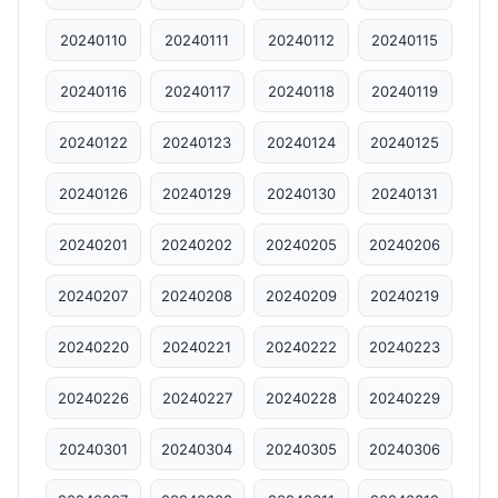
20240110
20240111
20240112
20240115
20240116
20240117
20240118
20240119
20240122
20240123
20240124
20240125
20240126
20240129
20240130
20240131
20240201
20240202
20240205
20240206
20240207
20240208
20240209
20240219
20240220
20240221
20240222
20240223
20240226
20240227
20240228
20240229
20240301
20240304
20240305
20240306