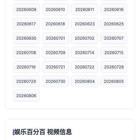
20260609
20260610
20260611
20260616
20260617
20260618
20260623
20260625
20260630
20260701
20260702
20260707
20260708
20260709
20260714
20260715
20260716
20260721
20260722
20260728
20260729
20260730
20260804
20260805
20260806
娱乐百分百 视频信息