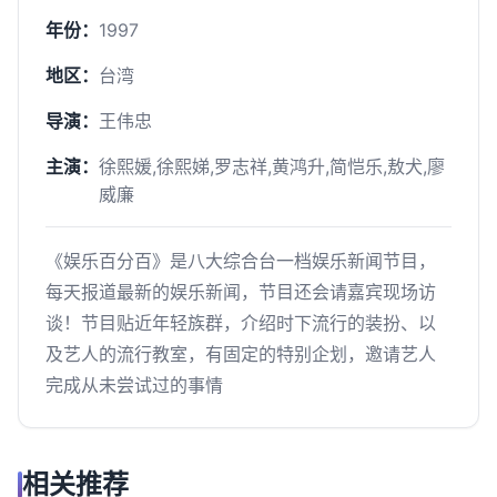
年份：
1997
地区：
台湾
导演：
王伟忠
主演：
徐熙媛,徐熙娣,罗志祥,黄鸿升,简恺乐,敖犬,廖
威廉
《娱乐百分百》是八大综合台一档娱乐新闻节目，
每天报道最新的娱乐新闻，节目还会请嘉宾现场访
谈！节目贴近年轻族群，介绍时下流行的装扮、以
及艺人的流行教室，有固定的特别企划，邀请艺人
完成从未尝试过的事情
相关推荐