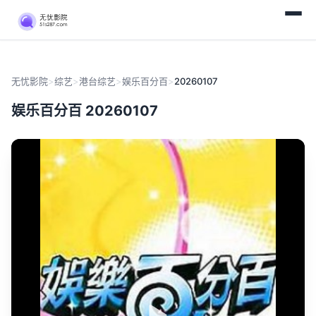
无忧影院
>
综艺
>
港台综艺
>
娱乐百分百
>
20260107
娱乐百分百 20260107