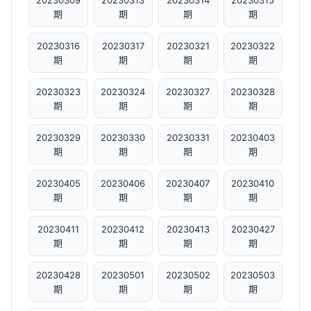
20230309
20230313
20230314
20230315
期
期
期
期
20230316
20230317
20230321
20230322
期
期
期
期
20230323
20230324
20230327
20230328
期
期
期
期
20230329
20230330
20230331
20230403
期
期
期
期
20230405
20230406
20230407
20230410
期
期
期
期
20230411
20230412
20230413
20230427
期
期
期
期
20230428
20230501
20230502
20230503
期
期
期
期