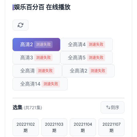
娱乐百分百 在线播放
高清2
全高清4
测速失败
测速失败
高清3
全高清5
测速失败
测速失败
全高清
全高清2
测速失败
测速失败
全高清14
测速失败
选集
倒序
(共721集)
20221102
20221103
20221104
20221107
期
期
期
期