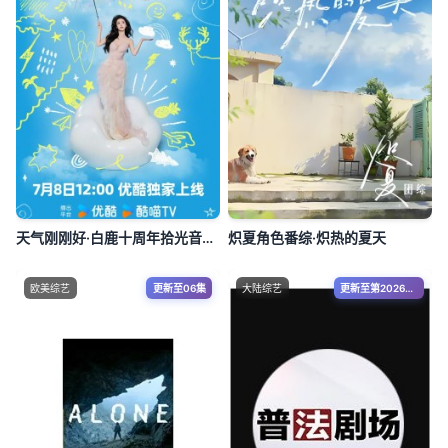
天气刚刚好·白鹿十周年拾光音乐会
炽夏角色番综·炽热的夏天
欧美综艺
更新至06集
大陆综艺
更新至第20260805期