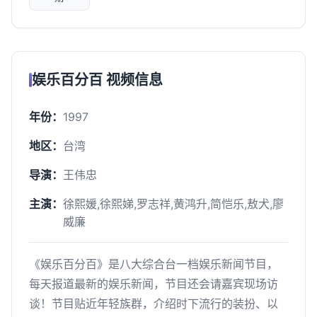
娱乐百分百 视频信息
年份：
1997
地区：
台湾
导演：
王伟忠
主演：
徐熙媛,徐熙娣,罗志祥,黄鸿升,简恺乐,敖犬,廖
威廉
《娱乐百分百》是八大综合台一档娱乐新闻节目，
每天报道最新的娱乐新闻，节目还会请嘉宾现场访
谈！节目贴近年轻族群，介绍时下流行的装扮、以