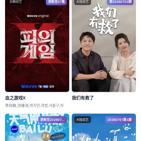
日韩综艺
更新至07集
大陆综艺
第20260702期
血之游戏X
我们有救了
李尚敏,洪榛浩,박지민,곽범,서출구,하
更新至20260709期
大陆综艺
20260701第3期