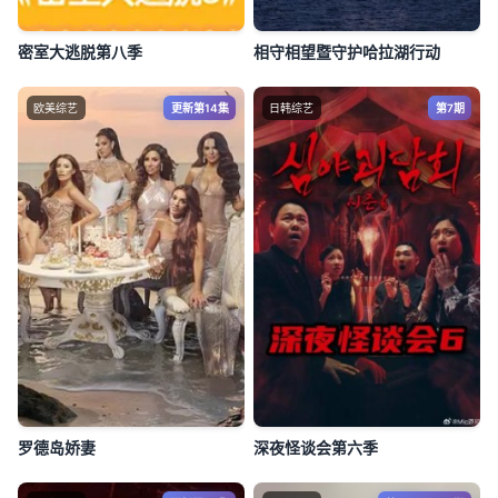
密室大逃脱第八季
相守相望暨守护哈拉湖行动
欧美综艺
更新第14集
日韩综艺
第7期
罗德岛娇妻
深夜怪谈会第六季