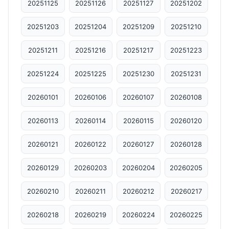
20251125
20251126
20251127
20251202
20251203
20251204
20251209
20251210
20251211
20251216
20251217
20251223
20251224
20251225
20251230
20251231
20260101
20260106
20260107
20260108
20260113
20260114
20260115
20260120
20260121
20260122
20260127
20260128
20260129
20260203
20260204
20260205
20260210
20260211
20260212
20260217
20260218
20260219
20260224
20260225