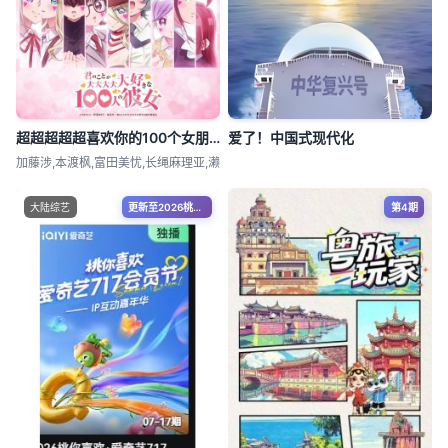
超超超超超喜欢你的100个女朋友第三季
爱了！中国式现代化
加藤涉,本渡枫,富田美忧,长绳麻理亚,濑
大陆综艺
更新至2026桃你喜欢IP互动嘉年华 田曦薇胡一天连线力推《天才，女友》
第4期