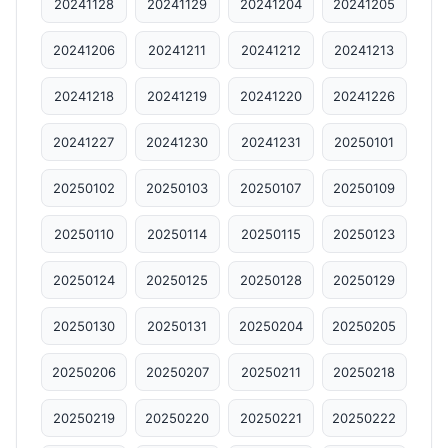
20241128
20241129
20241204
20241205
20241206
20241211
20241212
20241213
20241218
20241219
20241220
20241226
20241227
20241230
20241231
20250101
20250102
20250103
20250107
20250109
20250110
20250114
20250115
20250123
20250124
20250125
20250128
20250129
20250130
20250131
20250204
20250205
20250206
20250207
20250211
20250218
20250219
20250220
20250221
20250222