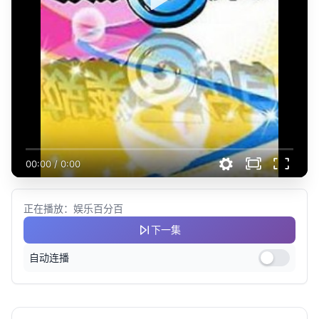
00:00
/
0:00
正在播放：娱乐百分百
下一集
自动连播