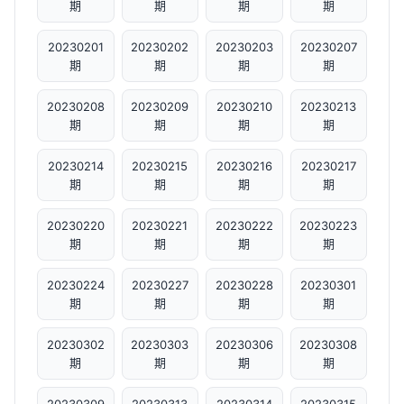
期
期
期
期
20230201
20230202
20230203
20230207
期
期
期
期
20230208
20230209
20230210
20230213
期
期
期
期
20230214
20230215
20230216
20230217
期
期
期
期
20230220
20230221
20230222
20230223
期
期
期
期
20230224
20230227
20230228
20230301
期
期
期
期
20230302
20230303
20230306
20230308
期
期
期
期