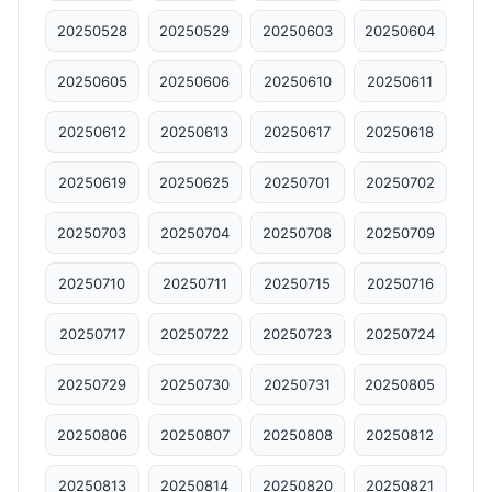
20250528
20250529
20250603
20250604
20250605
20250606
20250610
20250611
20250612
20250613
20250617
20250618
20250619
20250625
20250701
20250702
20250703
20250704
20250708
20250709
20250710
20250711
20250715
20250716
20250717
20250722
20250723
20250724
20250729
20250730
20250731
20250805
20250806
20250807
20250808
20250812
20250813
20250814
20250820
20250821