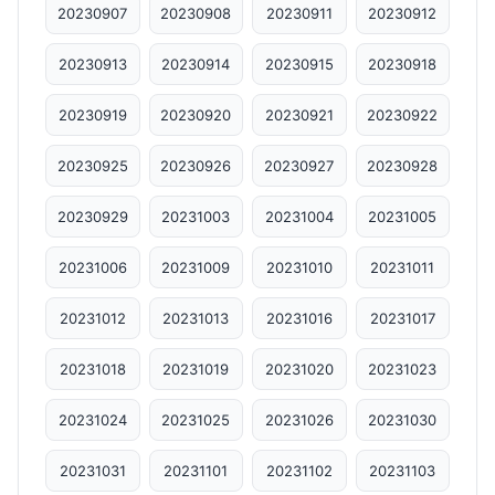
20230907
20230908
20230911
20230912
20230913
20230914
20230915
20230918
20230919
20230920
20230921
20230922
20230925
20230926
20230927
20230928
20230929
20231003
20231004
20231005
20231006
20231009
20231010
20231011
20231012
20231013
20231016
20231017
20231018
20231019
20231020
20231023
20231024
20231025
20231026
20231030
20231031
20231101
20231102
20231103