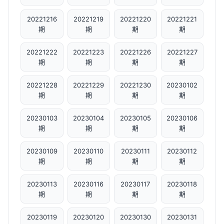
20221216
20221219
20221220
20221221
期
期
期
期
20221222
20221223
20221226
20221227
期
期
期
期
20221228
20221229
20221230
20230102
期
期
期
期
20230103
20230104
20230105
20230106
期
期
期
期
20230109
20230110
20230111
20230112
期
期
期
期
20230113
20230116
20230117
20230118
期
期
期
期
20230119
20230120
20230130
20230131