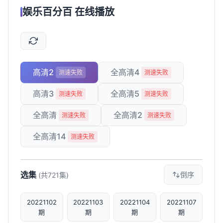
娱乐百分百 在线播放
高清2
全高清4
测速失败
测速失败
高清3
全高清5
测速失败
测速失败
全高清
全高清2
测速失败
测速失败
全高清14
测速失败
选集
倒序
(共721集)
20221102
20221103
20221104
20221107
期
期
期
期