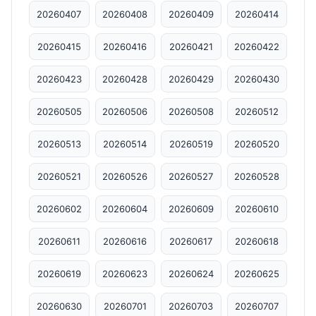
20260407
20260408
20260409
20260414
20260415
20260416
20260421
20260422
20260423
20260428
20260429
20260430
20260505
20260506
20260508
20260512
20260513
20260514
20260519
20260520
20260521
20260526
20260527
20260528
20260602
20260604
20260609
20260610
20260611
20260616
20260617
20260618
20260619
20260623
20260624
20260625
20260630
20260701
20260703
20260707