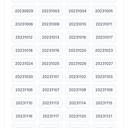
20230929
20231003
20231004
20231005
20231006
20231009
20231010
20231011
20231012
20231013
20231016
20231017
20231018
20231019
20231020
20231023
20231024
20231025
20231026
20231027
20231030
20231101
20231102
20231103
20231106
20231107
20231108
20231109
20231110
20231113
20231114
20231115
20231116
20231117
20231120
20231121