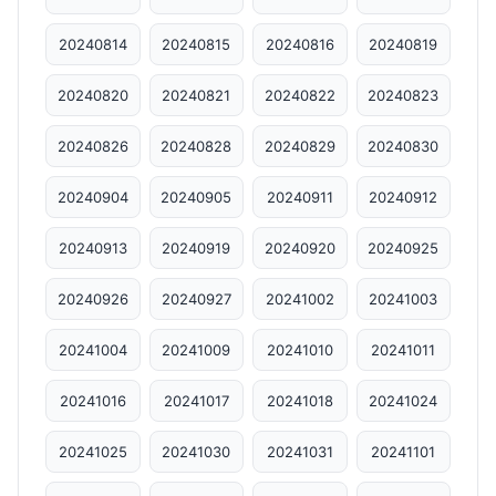
20240814
20240815
20240816
20240819
20240820
20240821
20240822
20240823
20240826
20240828
20240829
20240830
20240904
20240905
20240911
20240912
20240913
20240919
20240920
20240925
20240926
20240927
20241002
20241003
20241004
20241009
20241010
20241011
20241016
20241017
20241018
20241024
20241025
20241030
20241031
20241101