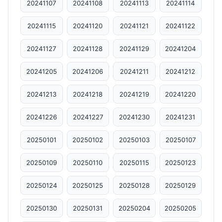
20241107
20241108
20241113
20241114
20241115
20241120
20241121
20241122
20241127
20241128
20241129
20241204
20241205
20241206
20241211
20241212
20241213
20241218
20241219
20241220
20241226
20241227
20241230
20241231
20250101
20250102
20250103
20250107
20250109
20250110
20250115
20250123
20250124
20250125
20250128
20250129
20250130
20250131
20250204
20250205