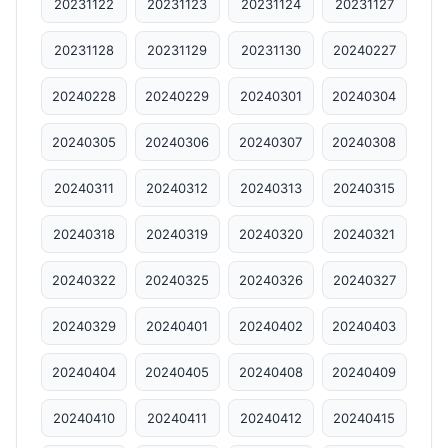
20231122
20231123
20231124
20231127
20231128
20231129
20231130
20240227
20240228
20240229
20240301
20240304
20240305
20240306
20240307
20240308
20240311
20240312
20240313
20240315
20240318
20240319
20240320
20240321
20240322
20240325
20240326
20240327
20240329
20240401
20240402
20240403
20240404
20240405
20240408
20240409
20240410
20240411
20240412
20240415