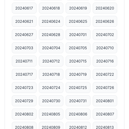
20240617
20240618
20240619
20240620
20240621
20240624
20240625
20240626
20240627
20240628
20240701
20240702
20240703
20240704
20240705
20240710
20240711
20240712
20240715
20240716
20240717
20240718
20240719
20240722
20240723
20240724
20240725
20240726
20240729
20240730
20240731
20240801
20240802
20240805
20240806
20240807
20240808
20240809
20240812
20240813