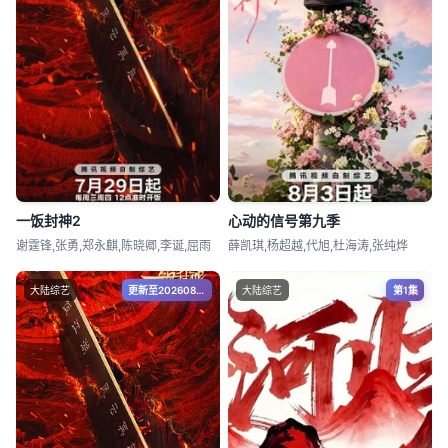
一饭封神2
心动的信号第九季
谢霆锋,张勇,郑永麒,陈晓卿,李诞,屈雨
薛凯琪,杨超越,代旭,杜海涛,张纯烨
大陆综艺
更新至20260806(第2期下美食竞技纯享版)
大陆综艺
第1集