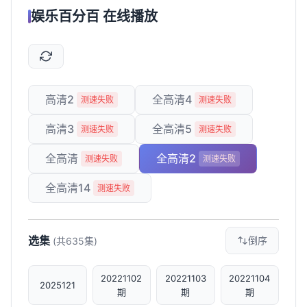
娱乐百分百 在线播放
高清2
全高清4
测速失败
测速失败
高清3
全高清5
测速失败
测速失败
全高清
全高清2
测速失败
测速失败
全高清14
测速失败
选集
倒序
(共635集)
20221102
20221103
20221104
2025121
期
期
期