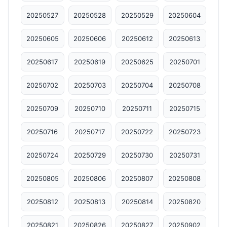
20250527
20250528
20250529
20250604
20250605
20250606
20250612
20250613
20250617
20250619
20250625
20250701
20250702
20250703
20250704
20250708
20250709
20250710
20250711
20250715
20250716
20250717
20250722
20250723
20250724
20250729
20250730
20250731
20250805
20250806
20250807
20250808
20250812
20250813
20250814
20250820
20250821
20250826
20250827
20250902