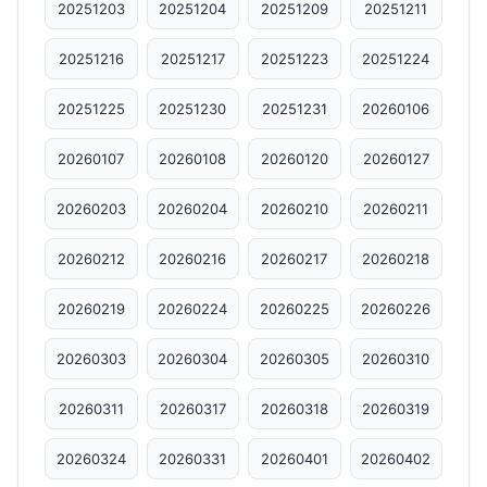
20251203
20251204
20251209
20251211
20251216
20251217
20251223
20251224
20251225
20251230
20251231
20260106
20260107
20260108
20260120
20260127
20260203
20260204
20260210
20260211
20260212
20260216
20260217
20260218
20260219
20260224
20260225
20260226
20260303
20260304
20260305
20260310
20260311
20260317
20260318
20260319
20260324
20260331
20260401
20260402