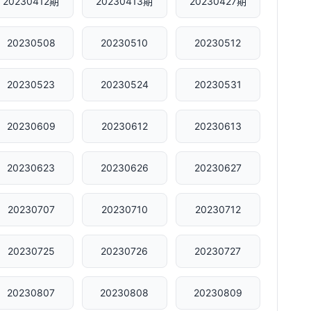
20230412期
20230413期
20230427期
20230508
20230510
20230512
20230523
20230524
20230531
20230609
20230612
20230613
20230623
20230626
20230627
20230707
20230710
20230712
20230725
20230726
20230727
20230807
20230808
20230809