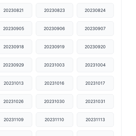
20230821
20230823
20230824
20230905
20230906
20230907
20230918
20230919
20230920
20230929
20231003
20231004
20231013
20231016
20231017
20231026
20231030
20231031
20231109
20231110
20231113