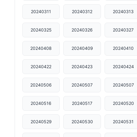
20240311
20240312
20240313
20240325
20240326
20240327
20240408
20240409
20240410
20240422
20240423
20240424
20240506
20240507
20240507
20240516
20240517
20240520
20240529
20240530
20240531