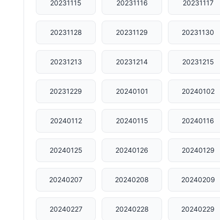
20231115
20231116
20231117
20231128
20231129
20231130
20231213
20231214
20231215
20231229
20240101
20240102
20240112
20240115
20240116
20240125
20240126
20240129
20240207
20240208
20240209
20240227
20240228
20240229