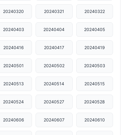
20240320
20240321
20240322
20240403
20240404
20240405
20240416
20240417
20240419
20240501
20240502
20240503
20240513
20240514
20240515
20240524
20240527
20240528
20240606
20240607
20240610