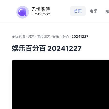
首页
电影
电
无忧影院
>
综艺
>
港台综艺
>
娱乐百分百
>
20241227
娱乐百分百 20241227