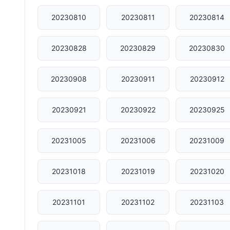
20230810
20230811
20230814
20230828
20230829
20230830
20230908
20230911
20230912
20230921
20230922
20230925
20231005
20231006
20231009
20231018
20231019
20231020
20231101
20231102
20231103