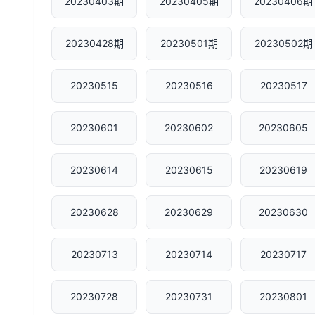
20230403期
20230405期
20230406期
20230428期
20230501期
20230502期
20230515
20230516
20230517
20230601
20230602
20230605
20230614
20230615
20230619
20230628
20230629
20230630
20230713
20230714
20230717
20230728
20230731
20230801