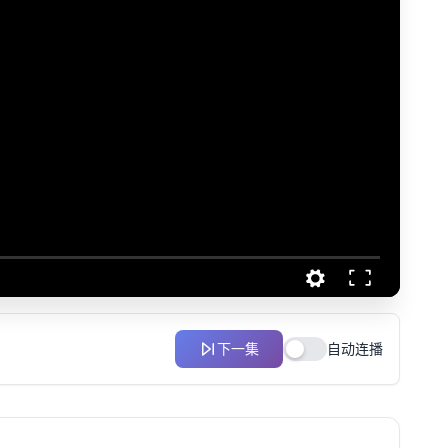
下一集
自动连播