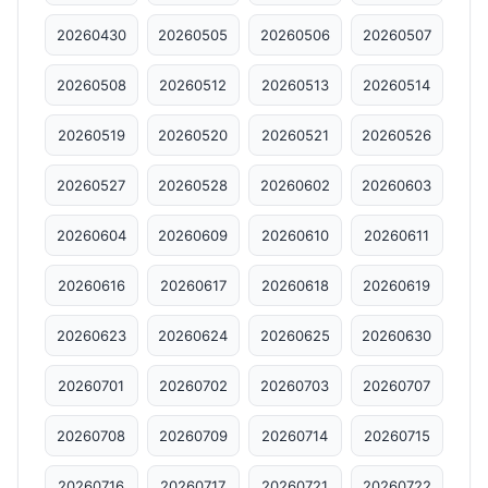
20260430
20260505
20260506
20260507
20260508
20260512
20260513
20260514
20260519
20260520
20260521
20260526
20260527
20260528
20260602
20260603
20260604
20260609
20260610
20260611
20260616
20260617
20260618
20260619
20260623
20260624
20260625
20260630
20260701
20260702
20260703
20260707
20260708
20260709
20260714
20260715
20260716
20260717
20260721
20260722