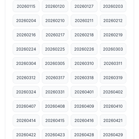
20260115
20260120
20260127
20260203
20260204
20260210
20260211
20260212
20260216
20260217
20260218
20260219
20260224
20260225
20260226
20260303
20260304
20260305
20260310
20260311
20260312
20260317
20260318
20260319
20260324
20260331
20260401
20260402
20260407
20260408
20260409
20260410
20260414
20260415
20260416
20260421
20260422
20260423
20260428
20260429