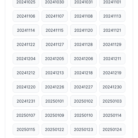
20241025
20241030
20241031
20241101
20241106
20241107
20241108
20241113
20241114
20241115
20241120
20241121
20241122
20241127
20241128
20241129
20241204
20241205
20241206
20241211
20241212
20241213
20241218
20241219
20241220
20241226
20241227
20241230
20241231
20250101
20250102
20250103
20250107
20250109
20250110
20250114
20250115
20250122
20250123
20250124