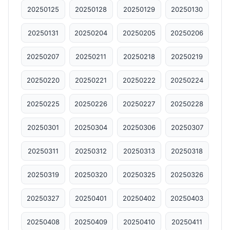
20250125
20250128
20250129
20250130
20250131
20250204
20250205
20250206
20250207
20250211
20250218
20250219
20250220
20250221
20250222
20250224
20250225
20250226
20250227
20250228
20250301
20250304
20250306
20250307
20250311
20250312
20250313
20250318
20250319
20250320
20250325
20250326
20250327
20250401
20250402
20250403
20250408
20250409
20250410
20250411