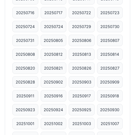
20250716
20250717
20250722
20250723
20250724
20250724
20250729
20250730
20250731
20250805
20250806
20250807
20250808
20250812
20250813
20250814
20250820
20250821
20250826
20250827
20250828
20250902
20250903
20250909
20250911
20250916
20250917
20250918
20250923
20250924
20250925
20250930
20251001
20251002
20251003
20251007