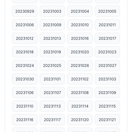
20230929
20231003
20231004
20231005
20231006
20231009
20231010
20231011
20231012
20231013
20231016
20231017
20231018
20231019
20231020
20231023
20231024
20231025
20231026
20231027
20231030
20231101
20231102
20231103
20231106
20231107
20231108
20231109
20231110
20231113
20231114
20231115
20231116
20231117
20231120
20231121