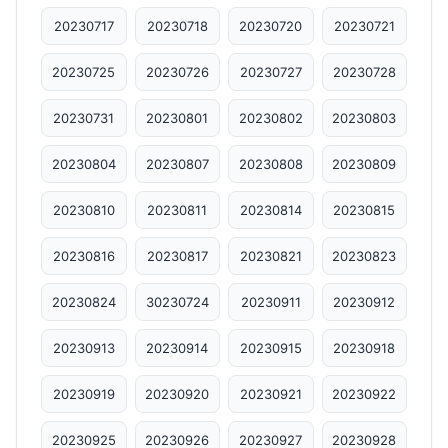
20230717
20230718
20230720
20230721
20230725
20230726
20230727
20230728
20230731
20230801
20230802
20230803
20230804
20230807
20230808
20230809
20230810
20230811
20230814
20230815
20230816
20230817
20230821
20230823
20230824
30230724
20230911
20230912
20230913
20230914
20230915
20230918
20230919
20230920
20230921
20230922
20230925
20230926
20230927
20230928