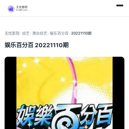
无忧影院
>
综艺
>
港台综艺
>
娱乐百分百
>
20221110期
娱乐百分百 20221110期