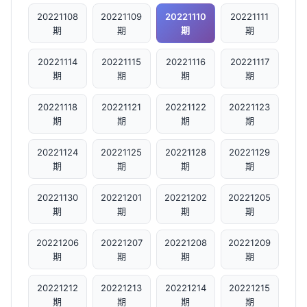
20221108
20221109
20221110
20221111
期
期
期
期
20221114
20221115
20221116
20221117
期
期
期
期
20221118
20221121
20221122
20221123
期
期
期
期
20221124
20221125
20221128
20221129
期
期
期
期
20221130
20221201
20221202
20221205
期
期
期
期
20221206
20221207
20221208
20221209
期
期
期
期
20221212
20221213
20221214
20221215
期
期
期
期