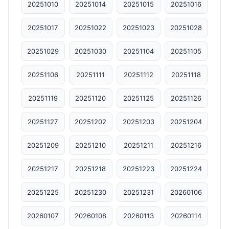
20251010
20251014
20251015
20251016
20251017
20251022
20251023
20251028
20251029
20251030
20251104
20251105
20251106
20251111
20251112
20251118
20251119
20251120
20251125
20251126
20251127
20251202
20251203
20251204
20251209
20251210
20251211
20251216
20251217
20251218
20251223
20251224
20251225
20251230
20251231
20260106
20260107
20260108
20260113
20260114