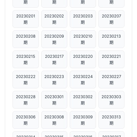
期
期
期
期
20230201
20230202
20230203
20230207
期
期
期
期
20230208
20230209
20230210
20230213
期
期
期
期
20230215
20230217
20230220
20230221
期
期
期
期
20230222
20230223
20230224
20230227
期
期
期
期
20230228
20230301
20230302
20230303
期
期
期
期
20230306
20230308
20230309
20230313
期
期
期
期