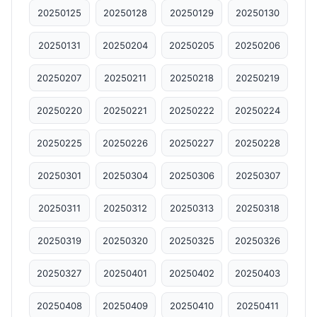
20250125
20250128
20250129
20250130
20250131
20250204
20250205
20250206
20250207
20250211
20250218
20250219
20250220
20250221
20250222
20250224
20250225
20250226
20250227
20250228
20250301
20250304
20250306
20250307
20250311
20250312
20250313
20250318
20250319
20250320
20250325
20250326
20250327
20250401
20250402
20250403
20250408
20250409
20250410
20250411