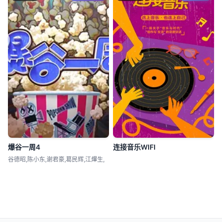
爆谷一周4
连接音乐WIFI
谷德昭,陈小东,谢君豪,葛民辉,江熚生,