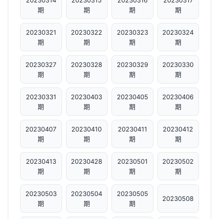
20230314
20230315
20230316
20230317
期
期
期
期
20230321
20230322
20230323
20230324
期
期
期
期
20230327
20230328
20230329
20230330
期
期
期
期
20230331
20230403
20230405
20230406
期
期
期
期
20230407
20230410
20230411
20230412
期
期
期
期
20230413
20230428
20230501
20230502
期
期
期
期
20230503
20230504
20230505
20230508
期
期
期