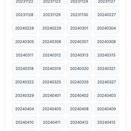
20231122
20231123
20231124
20231127
20231128
20231129
20231130
20240227
20240228
20240229
20240301
20240304
20240305
20240306
20240307
20240308
20240311
20240312
20240313
20240315
20240318
20240319
20240320
20240321
20240322
20240325
20240326
20240327
20240329
20240401
20240402
20240403
20240404
20240405
20240408
20240409
20240410
20240411
20240412
20240415