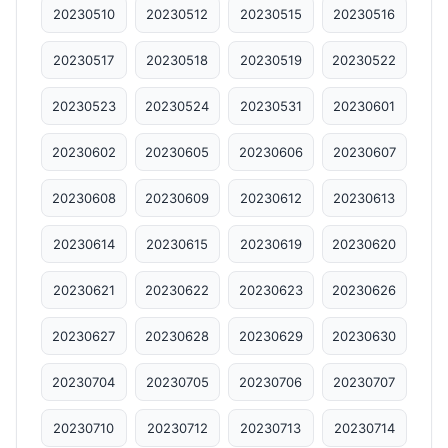
20230510
20230512
20230515
20230516
20230517
20230518
20230519
20230522
20230523
20230524
20230531
20230601
20230602
20230605
20230606
20230607
20230608
20230609
20230612
20230613
20230614
20230615
20230619
20230620
20230621
20230622
20230623
20230626
20230627
20230628
20230629
20230630
20230704
20230705
20230706
20230707
20230710
20230712
20230713
20230714