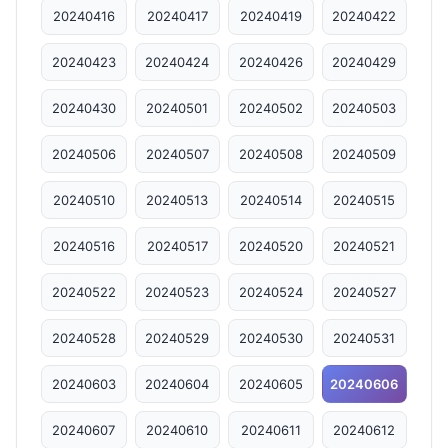
20240416
20240417
20240419
20240422
20240423
20240424
20240426
20240429
20240430
20240501
20240502
20240503
20240506
20240507
20240508
20240509
20240510
20240513
20240514
20240515
20240516
20240517
20240520
20240521
20240522
20240523
20240524
20240527
20240528
20240529
20240530
20240531
20240603
20240604
20240605
20240606
20240607
20240610
20240611
20240612