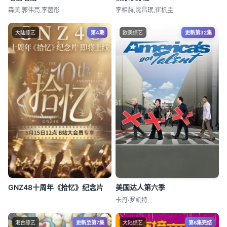
森美,郭伟亮,李茵彤
李相赫,沈昌珉,崔杋圭
大陆综艺
第4期
欧美综艺
更新第32集
GNZ48十周年《拾忆》纪念片
美国达人第六季
卡丹·罗凯特
港台综艺
更新至第7集
大陆综艺
第6集完结