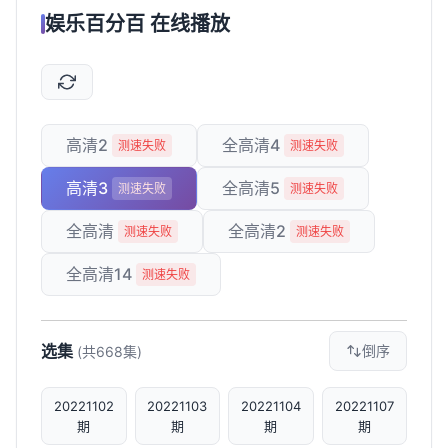
娱乐百分百 在线播放
高清2
全高清4
测速失败
测速失败
高清3
全高清5
测速失败
测速失败
全高清
全高清2
测速失败
测速失败
全高清14
测速失败
选集
倒序
(共668集)
20221102
20221103
20221104
20221107
期
期
期
期