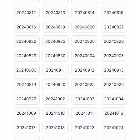
20240812
20240813
20240814
20240815
20240816
20240819
20240820
20240821
20240822
20240823
20240826
20240828
20240829
20240830
20240904
20240905
20240906
20240911
20240912
20240913
20240919
20240920
20240925
20240926
20240927
20241002
20241003
20241004
20241009
20241010
20241011
20241016
20241017
20241018
20241023
20241024