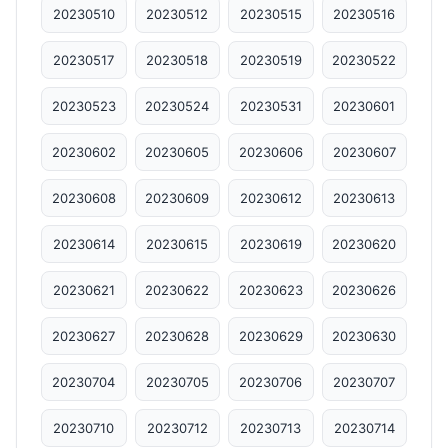
20230510
20230512
20230515
20230516
20230517
20230518
20230519
20230522
20230523
20230524
20230531
20230601
20230602
20230605
20230606
20230607
20230608
20230609
20230612
20230613
20230614
20230615
20230619
20230620
20230621
20230622
20230623
20230626
20230627
20230628
20230629
20230630
20230704
20230705
20230706
20230707
20230710
20230712
20230713
20230714