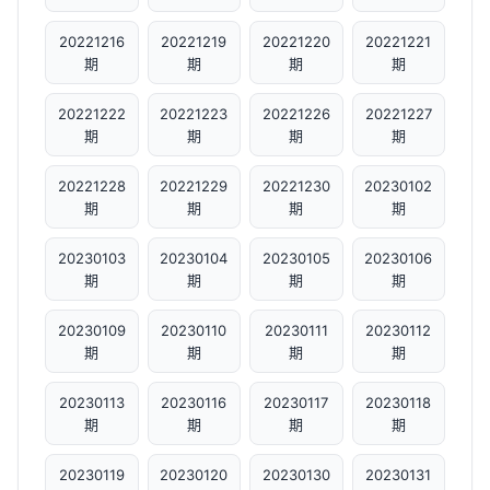
20221216
20221219
20221220
20221221
期
期
期
期
20221222
20221223
20221226
20221227
期
期
期
期
20221228
20221229
20221230
20230102
期
期
期
期
20230103
20230104
20230105
20230106
期
期
期
期
20230109
20230110
20230111
20230112
期
期
期
期
20230113
20230116
20230117
20230118
期
期
期
期
20230119
20230120
20230130
20230131