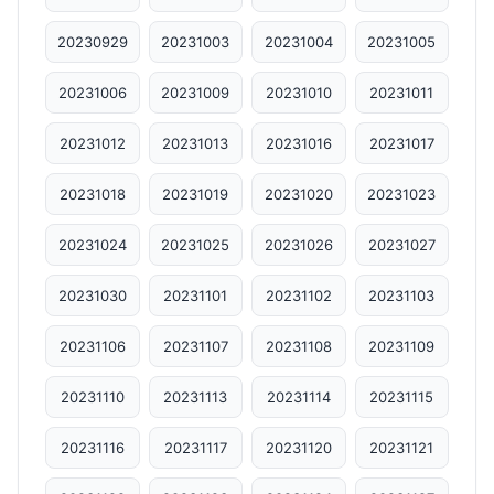
20230929
20231003
20231004
20231005
20231006
20231009
20231010
20231011
20231012
20231013
20231016
20231017
20231018
20231019
20231020
20231023
20231024
20231025
20231026
20231027
20231030
20231101
20231102
20231103
20231106
20231107
20231108
20231109
20231110
20231113
20231114
20231115
20231116
20231117
20231120
20231121