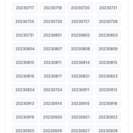
20230717
20230718
20230720
20230721
20230725
20230726
20230727
20230728
20230731
20230801
20230802
20230803
20230804
20230807
20230808
20230809
20230810
20230811
20230814
20230815
20230816
20230817
20230821
20230823
20230824
30230724
20230911
20230912
20230913
20230914
20230915
20230918
20230919
20230920
20230921
20230922
20230925
20230926
20230927
20230928