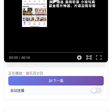
00:00
/
40:14
正在播放：娱乐百分百
下一集
自动连播