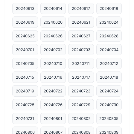
20240613
20240614
20240617
20240618
20240619
20240620
20240621
20240624
20240625
20240626
20240627
20240628
20240701
20240702
20240703
20240704
20240705
20240710
20240711
20240712
20240715
20240716
20240717
20240718
20240719
20240722
20240723
20240724
20240725
20240726
20240729
20240730
20240731
20240801
20240802
20240805
20240806
20240807
20240808
20240809