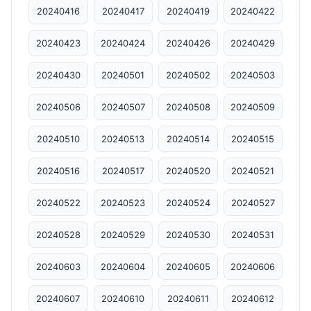
20240416
20240417
20240419
20240422
20240423
20240424
20240426
20240429
20240430
20240501
20240502
20240503
20240506
20240507
20240508
20240509
20240510
20240513
20240514
20240515
20240516
20240517
20240520
20240521
20240522
20240523
20240524
20240527
20240528
20240529
20240530
20240531
20240603
20240604
20240605
20240606
20240607
20240610
20240611
20240612