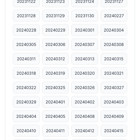
20231122
20231123
20231124
20231127
20231128
20231129
20231130
20240227
20240228
20240229
20240301
20240304
20240305
20240306
20240307
20240308
20240311
20240312
20240313
20240315
20240318
20240319
20240320
20240321
20240322
20240325
20240326
20240327
20240329
20240401
20240402
20240403
20240404
20240405
20240408
20240409
20240410
20240411
20240412
20240415