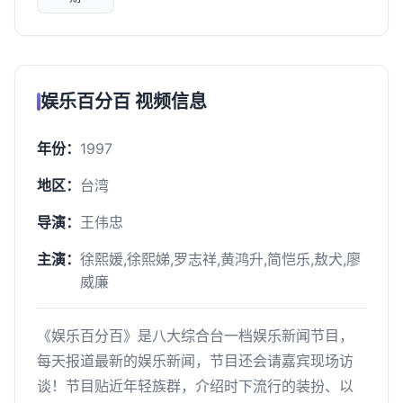
娱乐百分百 视频信息
年份：
1997
地区：
台湾
导演：
王伟忠
主演：
徐熙媛,徐熙娣,罗志祥,黄鸿升,简恺乐,敖犬,廖
威廉
《娱乐百分百》是八大综合台一档娱乐新闻节目，
每天报道最新的娱乐新闻，节目还会请嘉宾现场访
谈！节目贴近年轻族群，介绍时下流行的装扮、以