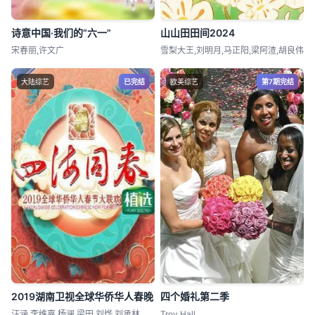
诗意中国·我们的“六一”
山山田田间2024
宋春丽,许文广
雪梨大王,刘明月,马正阳,梁阿渣,胡良伟
大陆综艺
已完结
欧美综艺
第7期完结
2019湖南卫视全球华侨华人春晚
四个婚礼第二季
汪涵,李维嘉,杨澜,梁田,刘烨,刘承林
Troy Hall