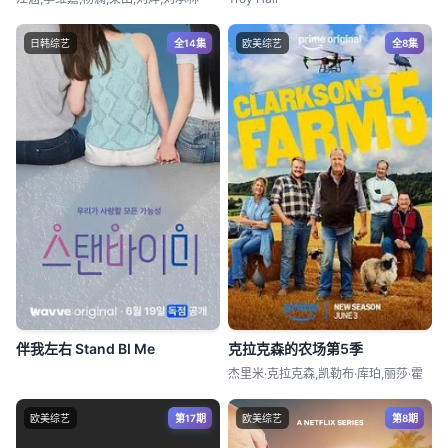
日韩综艺
全14集
欧美综艺
全8集
伴我左右 Stand BI Me
克拉克森的农场第5季
杰里米·克拉克森,凯勒布·库珀,丽莎·霍
欧美综艺
第17期
欧美综艺
第8期