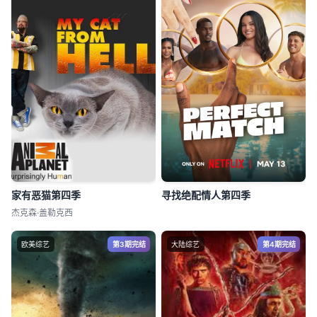
家有恶猫第四季
寻找绝配情人第四季
杰克森·盖勒克西
欧美综艺
第3期完结
大陆综艺
第4期完结