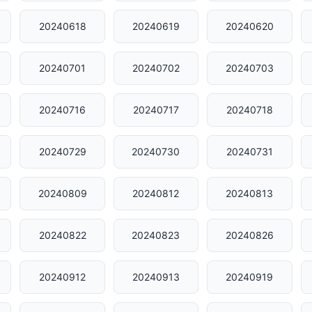
20240618
20240619
20240620
20240701
20240702
20240703
20240716
20240717
20240718
20240729
20240730
20240731
20240809
20240812
20240813
20240822
20240823
20240826
20240912
20240913
20240919