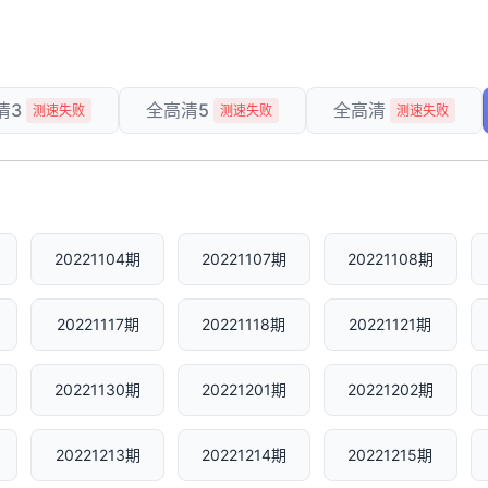
清3
全高清5
全高清
测速失败
测速失败
测速失败
20221104期
20221107期
20221108期
20221117期
20221118期
20221121期
20221130期
20221201期
20221202期
20221213期
20221214期
20221215期