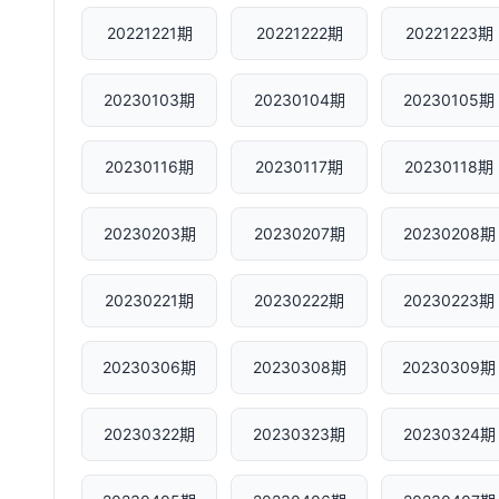
20221221期
20221222期
20221223期
20230103期
20230104期
20230105期
20230116期
20230117期
20230118期
20230203期
20230207期
20230208期
20230221期
20230222期
20230223期
20230306期
20230308期
20230309期
20230322期
20230323期
20230324期