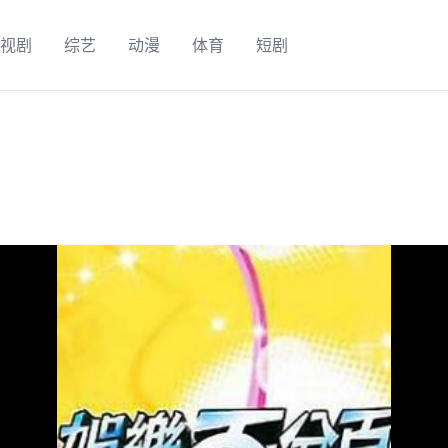
视剧
综艺
动漫
体育
短剧