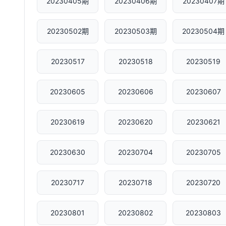
20230405期
20230406期
20230407期
20230502期
20230503期
20230504期
20230517
20230518
20230519
20230605
20230606
20230607
20230619
20230620
20230621
20230630
20230704
20230705
20230717
20230718
20230720
20230801
20230802
20230803