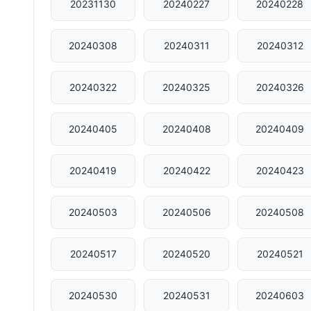
20231130
20240227
20240228
20240308
20240311
20240312
20240322
20240325
20240326
20240405
20240408
20240409
20240419
20240422
20240423
20240503
20240506
20240508
20240517
20240520
20240521
20240530
20240531
20240603