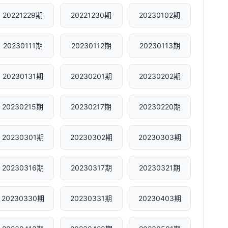
20221229期
20221230期
20230102期
20230111期
20230112期
20230113期
20230131期
20230201期
20230202期
20230215期
20230217期
20230220期
20230301期
20230302期
20230303期
20230316期
20230317期
20230321期
20230330期
20230331期
20230403期