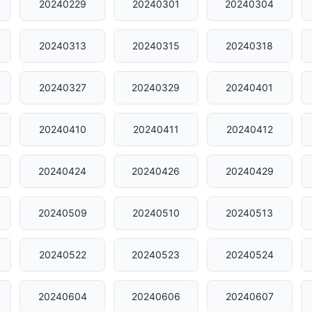
20240229
20240301
20240304
20240313
20240315
20240318
20240327
20240329
20240401
20240410
20240411
20240412
20240424
20240426
20240429
20240509
20240510
20240513
20240522
20240523
20240524
20240604
20240606
20240607