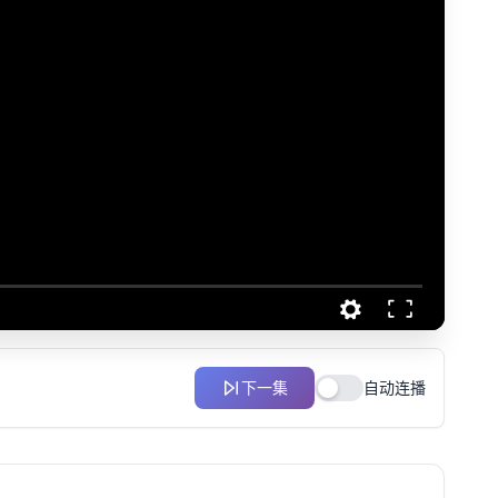
下一集
自动连播