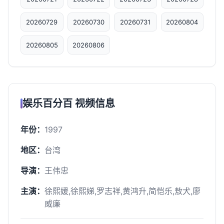
20260729
20260730
20260731
20260804
20260805
20260806
娱乐百分百 视频信息
年份：
1997
地区：
台湾
导演：
王伟忠
主演：
徐熙媛,徐熙娣,罗志祥,黄鸿升,简恺乐,敖犬,廖
威廉