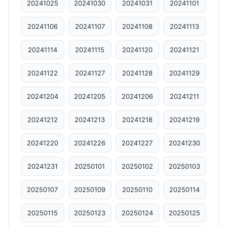
20241025
20241030
20241031
20241101
20241106
20241107
20241108
20241113
20241114
20241115
20241120
20241121
20241122
20241127
20241128
20241129
20241204
20241205
20241206
20241211
20241212
20241213
20241218
20241219
20241220
20241226
20241227
20241230
20241231
20250101
20250102
20250103
20250107
20250109
20250110
20250114
20250115
20250123
20250124
20250125