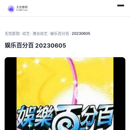
无忧影院
>
综艺
>
港台综艺
>
娱乐百分百
>
20230605
娱乐百分百 20230605