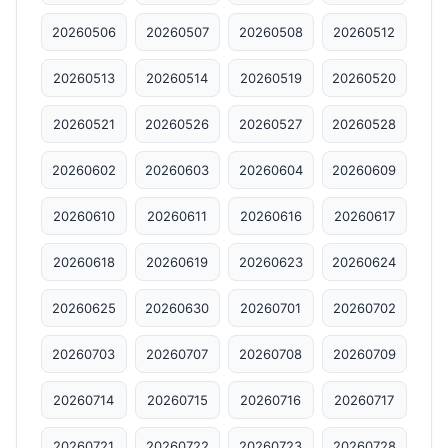
20260506
20260507
20260508
20260512
20260513
20260514
20260519
20260520
20260521
20260526
20260527
20260528
20260602
20260603
20260604
20260609
20260610
20260611
20260616
20260617
20260618
20260619
20260623
20260624
20260625
20260630
20260701
20260702
20260703
20260707
20260708
20260709
20260714
20260715
20260716
20260717
20260721
20260722
20260723
20260728