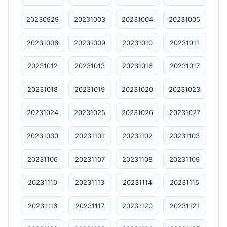
20230929
20231003
20231004
20231005
20231006
20231009
20231010
20231011
20231012
20231013
20231016
20231017
20231018
20231019
20231020
20231023
20231024
20231025
20231026
20231027
20231030
20231101
20231102
20231103
20231106
20231107
20231108
20231109
20231110
20231113
20231114
20231115
20231116
20231117
20231120
20231121