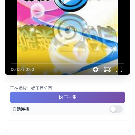
00:00
/
0:00
正在播放：娱乐百分百
下一集
自动连播