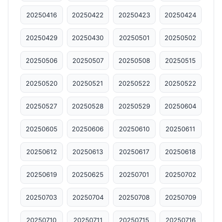
20250416
20250422
20250423
20250424
20250429
20250430
20250501
20250502
20250506
20250507
20250508
20250515
20250520
20250521
20250522
20250522
20250527
20250528
20250529
20250604
20250605
20250606
20250610
20250611
20250612
20250613
20250617
20250618
20250619
20250625
20250701
20250702
20250703
20250704
20250708
20250709
20250710
20250711
20250715
20250716