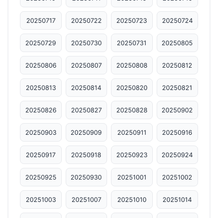
20250717
20250722
20250723
20250724
20250729
20250730
20250731
20250805
20250806
20250807
20250808
20250812
20250813
20250814
20250820
20250821
20250826
20250827
20250828
20250902
20250903
20250909
20250911
20250916
20250917
20250918
20250923
20250924
20250925
20250930
20251001
20251002
20251003
20251007
20251010
20251014