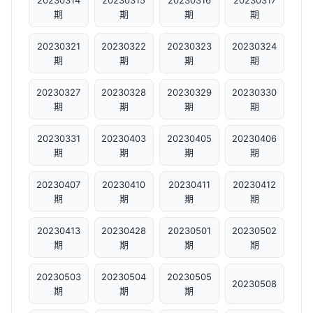
20230314
20230315
20230316
20230317
期
期
期
期
20230321
20230322
20230323
20230324
期
期
期
期
20230327
20230328
20230329
20230330
期
期
期
期
20230331
20230403
20230405
20230406
期
期
期
期
20230407
20230410
20230411
20230412
期
期
期
期
20230413
20230428
20230501
20230502
期
期
期
期
20230503
20230504
20230505
20230508
期
期
期