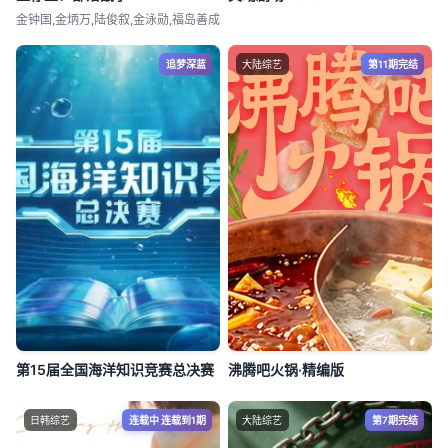
金钟国,金炳万,陆俊叙,金泳勋,福岛善成
追梦深蓝
大陆综艺
第11期完结
第15届全国海洋知识竞赛总决赛
沸腾吧火锅·精编版
日韩综艺
连载中 连载到1期
大陆综艺
第7期完结