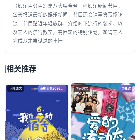
《娱乐百分百》是八大综合台一档娱乐新闻节目，
每天报道最新的娱乐新闻，节目还会请嘉宾现场访
谈！节目贴近年轻族群，介绍时下流行的装扮、以
及艺人的流行教室，有固定的特别企划，邀请艺人
完成从未尝试过的事情
相关推荐
大陆综艺
更新至第20260805期
港台综艺
已完结