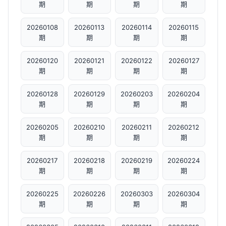
期
期
期
期
20260108
20260113
20260114
20260115
期
期
期
期
20260120
20260121
20260122
20260127
期
期
期
期
20260128
20260129
20260203
20260204
期
期
期
期
20260205
20260210
20260211
20260212
期
期
期
期
20260217
20260218
20260219
20260224
期
期
期
期
20260225
20260226
20260303
20260304
期
期
期
期