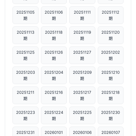
20251105
20251106
20251111
20251112
期
期
期
期
20251113
20251118
20251119
20251120
期
期
期
期
20251125
20251126
20251127
20251202
期
期
期
期
20251203
20251204
20251209
20251210
期
期
期
期
20251211
20251216
20251217
20251218
期
期
期
期
20251223
20251224
20251225
20251230
期
期
期
期
20251231
20260101
20260106
20260107