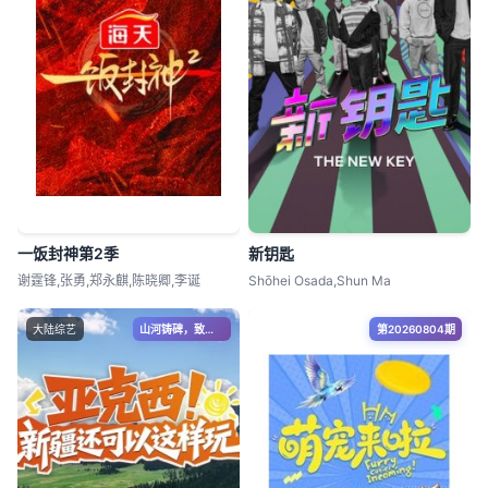
一饭封神第2季
新钥匙
谢霆锋,张勇,郑永麒,陈晓卿,李诞
Shōhei Osada,Shun Ma
大陆综艺
山河铸碑，致敬独库筑路英雄
第20260804期