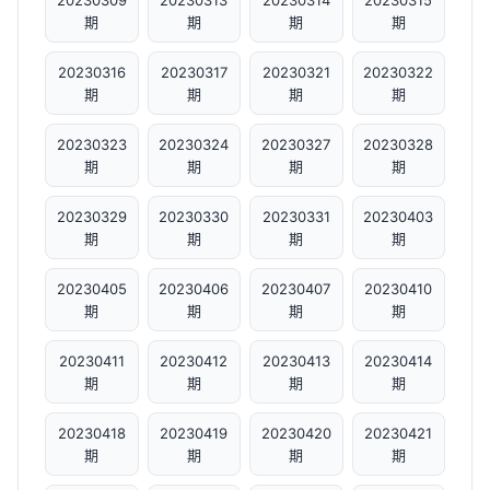
20230309
20230313
20230314
20230315
期
期
期
期
20230316
20230317
20230321
20230322
期
期
期
期
20230323
20230324
20230327
20230328
期
期
期
期
20230329
20230330
20230331
20230403
期
期
期
期
20230405
20230406
20230407
20230410
期
期
期
期
20230411
20230412
20230413
20230414
期
期
期
期
20230418
20230419
20230420
20230421
期
期
期
期