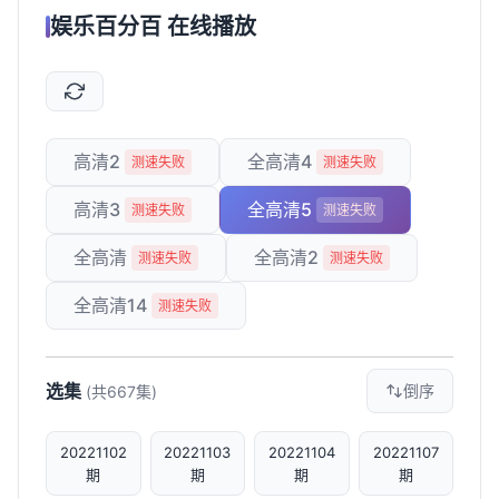
娱乐百分百 在线播放
高清2
全高清4
测速失败
测速失败
高清3
全高清5
测速失败
测速失败
全高清
全高清2
测速失败
测速失败
全高清14
测速失败
选集
倒序
(共667集)
20221102
20221103
20221104
20221107
期
期
期
期