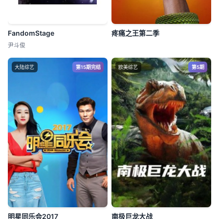
FandomStage
疼痛之王第二季
尹斗俊
大陆综艺
第15期完结
欧美综艺
第5期
明星同乐会2017
南极巨龙大战