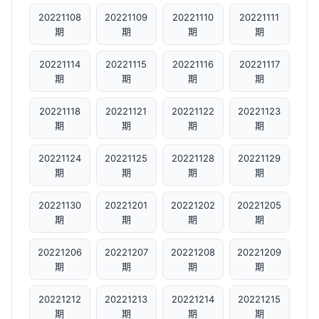
20221108
20221109
20221110
20221111
期
期
期
期
20221114
20221115
20221116
20221117
期
期
期
期
20221118
20221121
20221122
20221123
期
期
期
期
20221124
20221125
20221128
20221129
期
期
期
期
20221130
20221201
20221202
20221205
期
期
期
期
20221206
20221207
20221208
20221209
期
期
期
期
20221212
20221213
20221214
20221215
期
期
期
期