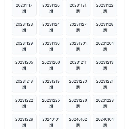
20231117
20231120
20231121
20231122
期
期
期
期
20231123
20231124
20231127
20231128
期
期
期
期
20231129
20231130
20231201
20231204
期
期
期
期
20231205
20231206
20231211
20231213
期
期
期
期
20231218
20231219
20231220
20231221
期
期
期
期
20231222
20231225
20231226
20231228
期
期
期
期
20231229
20240101
20240102
20240104
期
期
期
期