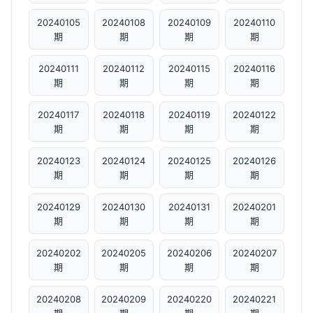
20240105
20240108
20240109
20240110
期
期
期
期
20240111
20240112
20240115
20240116
期
期
期
期
20240117
20240118
20240119
20240122
期
期
期
期
20240123
20240124
20240125
20240126
期
期
期
期
20240129
20240130
20240131
20240201
期
期
期
期
20240202
20240205
20240206
20240207
期
期
期
期
20240208
20240209
20240220
20240221