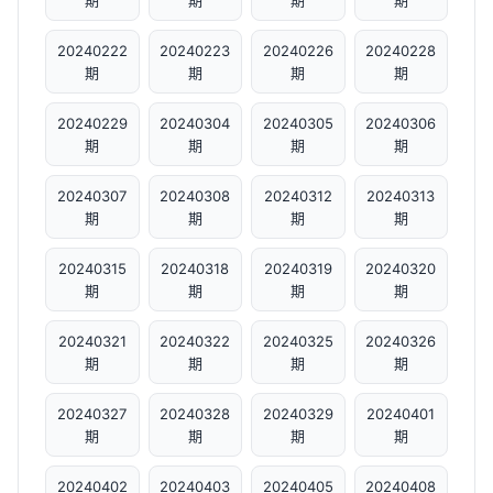
期
期
期
期
20240222
20240223
20240226
20240228
期
期
期
期
20240229
20240304
20240305
20240306
期
期
期
期
20240307
20240308
20240312
20240313
期
期
期
期
20240315
20240318
20240319
20240320
期
期
期
期
20240321
20240322
20240325
20240326
期
期
期
期
20240327
20240328
20240329
20240401
期
期
期
期
20240402
20240403
20240405
20240408