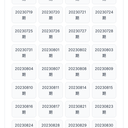
20230719
20230720
20230721
20230724
期
期
期
期
20230725
20230726
20230727
20230728
期
期
期
期
20230731
20230801
20230802
20230803
期
期
期
期
20230804
20230807
20230808
20230809
期
期
期
期
20230810
20230811
20230814
20230815
期
期
期
期
20230816
20230817
20230821
20230823
期
期
期
期
20230824
20230828
20230829
20230830