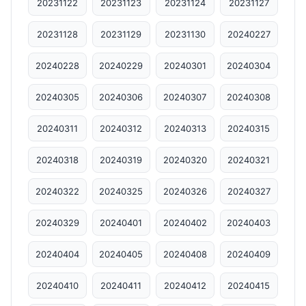
20231122
20231123
20231124
20231127
20231128
20231129
20231130
20240227
20240228
20240229
20240301
20240304
20240305
20240306
20240307
20240308
20240311
20240312
20240313
20240315
20240318
20240319
20240320
20240321
20240322
20240325
20240326
20240327
20240329
20240401
20240402
20240403
20240404
20240405
20240408
20240409
20240410
20240411
20240412
20240415