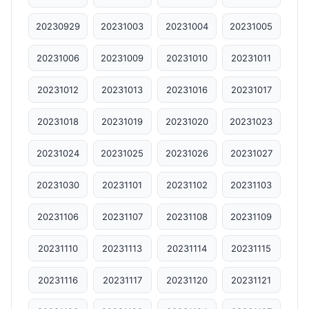
20230929
20231003
20231004
20231005
20231006
20231009
20231010
20231011
20231012
20231013
20231016
20231017
20231018
20231019
20231020
20231023
20231024
20231025
20231026
20231027
20231030
20231101
20231102
20231103
20231106
20231107
20231108
20231109
20231110
20231113
20231114
20231115
20231116
20231117
20231120
20231121