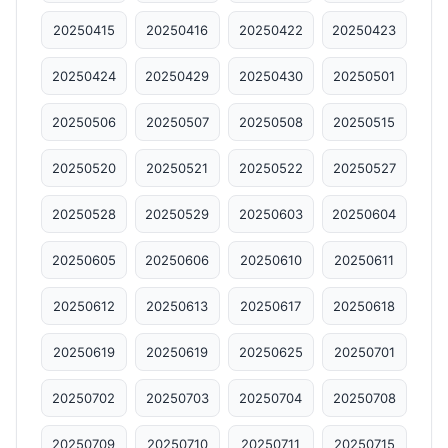
20250415
20250416
20250422
20250423
20250424
20250429
20250430
20250501
20250506
20250507
20250508
20250515
20250520
20250521
20250522
20250527
20250528
20250529
20250603
20250604
20250605
20250606
20250610
20250611
20250612
20250613
20250617
20250618
20250619
20250619
20250625
20250701
20250702
20250703
20250704
20250708
20250709
20250710
20250711
20250715