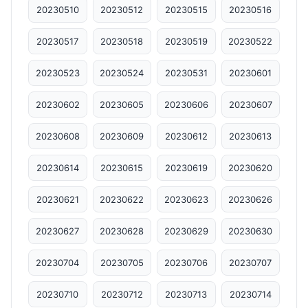
20230510
20230512
20230515
20230516
20230517
20230518
20230519
20230522
20230523
20230524
20230531
20230601
20230602
20230605
20230606
20230607
20230608
20230609
20230612
20230613
20230614
20230615
20230619
20230620
20230621
20230622
20230623
20230626
20230627
20230628
20230629
20230630
20230704
20230705
20230706
20230707
20230710
20230712
20230713
20230714