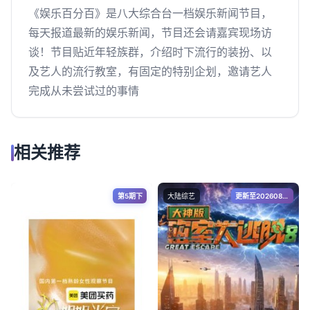
《娱乐百分百》是八大综合台一档娱乐新闻节目，
每天报道最新的娱乐新闻，节目还会请嘉宾现场访
谈！节目贴近年轻族群，介绍时下流行的装扮、以
及艺人的流行教室，有固定的特别企划，邀请艺人
完成从未尝试过的事情
相关推荐
第5期下
大陆综艺
更新至20260807期