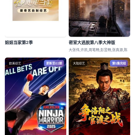
姐姐当家第2季
密室大逃脱第八季大神版
大张伟,许凯,周笔畅,彭昱畅,张真源,陈
欧美综艺
更新至02期
大陆综艺
第5集完结