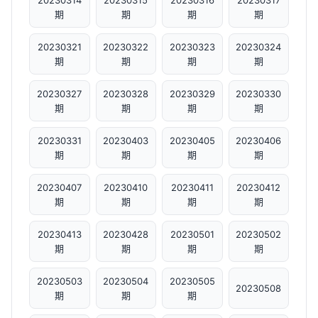
20230314
20230315
20230316
20230317
期
期
期
期
20230321
20230322
20230323
20230324
期
期
期
期
20230327
20230328
20230329
20230330
期
期
期
期
20230331
20230403
20230405
20230406
期
期
期
期
20230407
20230410
20230411
20230412
期
期
期
期
20230413
20230428
20230501
20230502
期
期
期
期
20230503
20230504
20230505
20230508
期
期
期