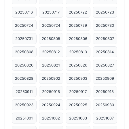
20250716
20250717
20250722
20250723
20250724
20250724
20250729
20250730
20250731
20250805
20250806
20250807
20250808
20250812
20250813
20250814
20250820
20250821
20250826
20250827
20250828
20250902
20250903
20250909
20250911
20250916
20250917
20250918
20250923
20250924
20250925
20250930
20251001
20251002
20251003
20251007