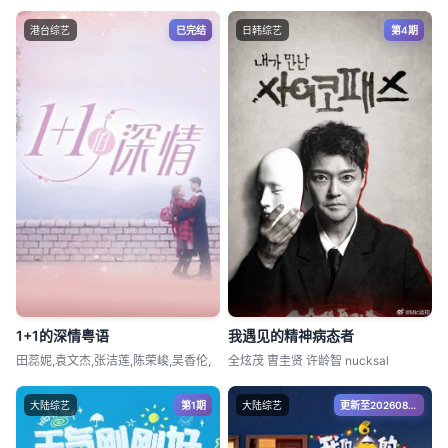
港台综艺
已完结
日韩综艺
第4期
1+1的深情粤语
我遇见的精神病态者
田蕊妮,袁文杰,张洁莲,陈荣峻,吴香伦,
全炫茂 曺圭贤 许龄智 nucksal
大陆综艺
第1期
大陆综艺
更新至20260805期