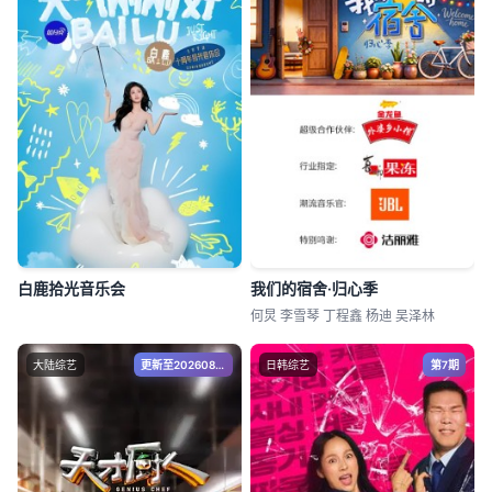
白鹿拾光音乐会
我们的宿舍·归心季
何炅 李雪琴 丁程鑫 杨迪 吴泽林
大陆综艺
更新至20260806期
日韩综艺
第7期