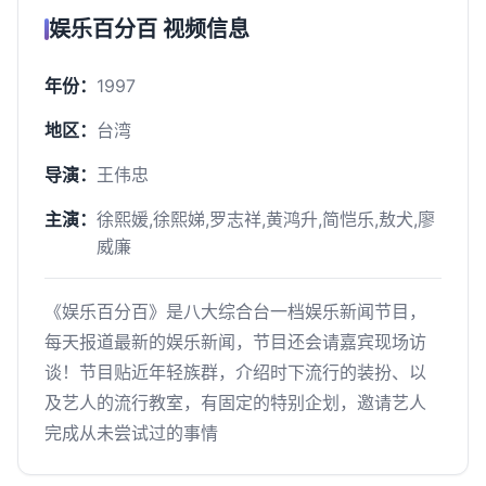
娱乐百分百 视频信息
年份：
1997
地区：
台湾
导演：
王伟忠
主演：
徐熙媛,徐熙娣,罗志祥,黄鸿升,简恺乐,敖犬,廖
威廉
《娱乐百分百》是八大综合台一档娱乐新闻节目，
每天报道最新的娱乐新闻，节目还会请嘉宾现场访
谈！节目贴近年轻族群，介绍时下流行的装扮、以
及艺人的流行教室，有固定的特别企划，邀请艺人
完成从未尝试过的事情