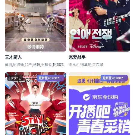
天才厨人
恋爱战争
黄渤,何浩楠,吕严,马頔,王祖蓝,杨超越
李孝利,徐章勋,金希澈
日韩综艺
更新至20260705
更新至20260715期第30期