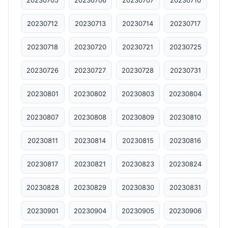
20230705
20230706
20230707
20230710
20230712
20230713
20230714
20230717
20230718
20230720
20230721
20230725
20230726
20230727
20230728
20230731
20230801
20230802
20230803
20230804
20230807
20230808
20230809
20230810
20230811
20230814
20230815
20230816
20230817
20230821
20230823
20230824
20230828
20230829
20230830
20230831
20230901
20230904
20230905
20230906