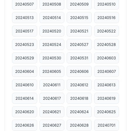
20240507
20240508
20240509
20240510
20240513
20240514
20240515
20240516
20240517
20240520
20240521
20240522
20240523
20240524
20240527
20240528
20240529
20240530
20240531
20240603
20240604
20240605
20240606
20240607
20240610
20240611
20240612
20240613
20240614
20240617
20240618
20240619
20240620
20240621
20240624
20240625
20240626
20240627
20240628
20240701