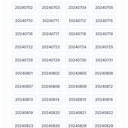
20240702
20240703
20240704
20240705
20240710
20240711
20240712
20240715
20240716
20240717
20240718
20240719
20240722
20240723
20240724
20240725
20240726
20240729
20240730
20240731
20240801
20240802
20240805
20240806
20240807
20240808
20240809
20240812
20240813
20240814
20240815
20240816
20240819
20240820
20240821
20240822
20240823
20240826
20240828
20240829