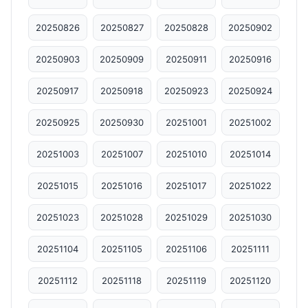
20250826
20250827
20250828
20250902
20250903
20250909
20250911
20250916
20250917
20250918
20250923
20250924
20250925
20250930
20251001
20251002
20251003
20251007
20251010
20251014
20251015
20251016
20251017
20251022
20251023
20251028
20251029
20251030
20251104
20251105
20251106
20251111
20251112
20251118
20251119
20251120