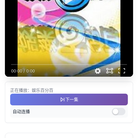
00:00
/
0:00
正在播放：娱乐百分百
下一集
自动连播