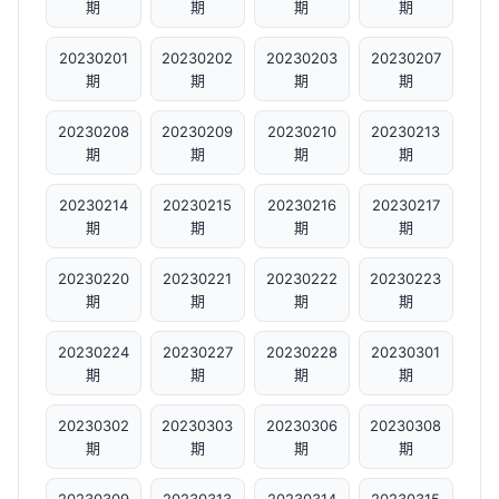
期
期
期
期
20230201
20230202
20230203
20230207
期
期
期
期
20230208
20230209
20230210
20230213
期
期
期
期
20230214
20230215
20230216
20230217
期
期
期
期
20230220
20230221
20230222
20230223
期
期
期
期
20230224
20230227
20230228
20230301
期
期
期
期
20230302
20230303
20230306
20230308
期
期
期
期