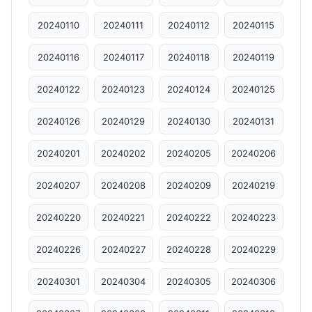
20240110
20240111
20240112
20240115
20240116
20240117
20240118
20240119
20240122
20240123
20240124
20240125
20240126
20240129
20240130
20240131
20240201
20240202
20240205
20240206
20240207
20240208
20240209
20240219
20240220
20240221
20240222
20240223
20240226
20240227
20240228
20240229
20240301
20240304
20240305
20240306