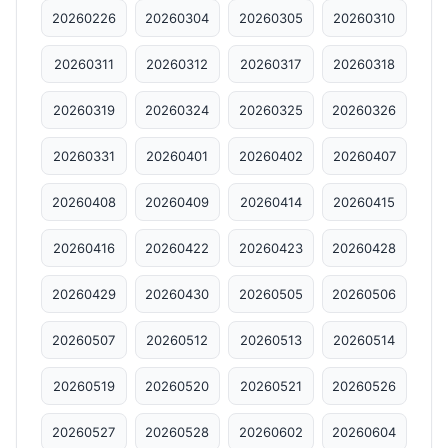
20260226
20260304
20260305
20260310
20260311
20260312
20260317
20260318
20260319
20260324
20260325
20260326
20260331
20260401
20260402
20260407
20260408
20260409
20260414
20260415
20260416
20260422
20260423
20260428
20260429
20260430
20260505
20260506
20260507
20260512
20260513
20260514
20260519
20260520
20260521
20260526
20260527
20260528
20260602
20260604