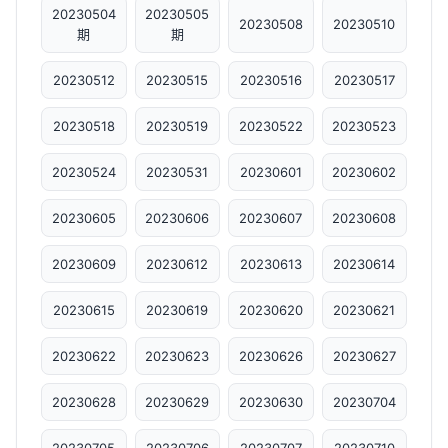
20230504
20230505
20230508
20230510
期
期
20230512
20230515
20230516
20230517
20230518
20230519
20230522
20230523
20230524
20230531
20230601
20230602
20230605
20230606
20230607
20230608
20230609
20230612
20230613
20230614
20230615
20230619
20230620
20230621
20230622
20230623
20230626
20230627
20230628
20230629
20230630
20230704