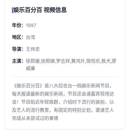
娱乐百分百 视频信息
年份：
1997
地区：
台湾
导演：
王伟忠
主演：
徐熙媛,徐熙娣,罗志祥,黄鸿升,简恺乐,敖犬,廖
威廉
《娱乐百分百》是八大综合台一档娱乐新闻节目，
每天报道最新的娱乐新闻，节目还会请嘉宾现场访
谈！节目贴近年轻族群，介绍时下流行的装扮、以
及艺人的流行教室，有固定的特别企划，邀请艺人
完成从未尝试过的事情