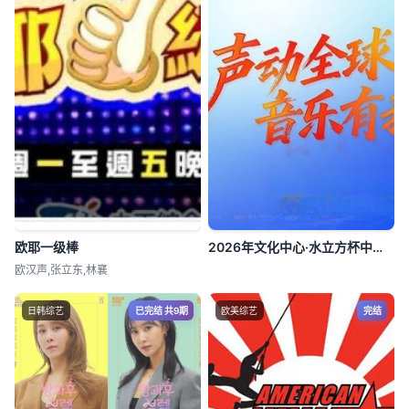
欧耶一级棒
2026年文化中心·水立方杯中文歌曲大赛
欧汉声,张立东,林襄
日韩综艺
已完结 共9期
欧美综艺
完结