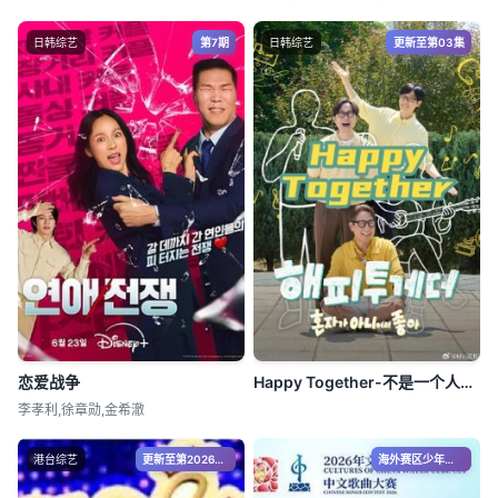
日韩综艺
第7期
日韩综艺
更新至第03集
恋爱战争
Happy Together-不是一个人真好
李孝利,徐章勋,金希澈
港台综艺
更新至第20260805期
海外赛区少年组决赛2