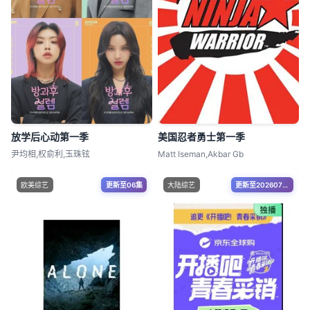
放学后心动第一季
美国忍者勇士第一季
尹均相,权俞利,玉珠铉
Matt Iseman,Akbar Gb
欧美综艺
更新至06集
大陆综艺
更新至20260715第30期