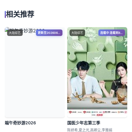
相关推荐
大陆综艺
更新至20260618期
大陆综艺
连载中 连载到8期
端午奇妙游2026
国医少年志第三季
陈妍希,夏之光,高卿尘,李雅娟