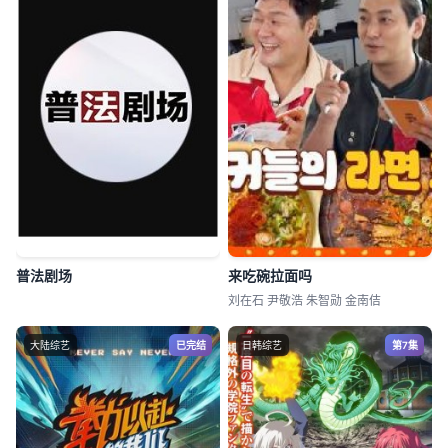
普法剧场
来吃碗拉面吗
刘在石 尹敬浩 朱智勋 金南佶
大陆综艺
已完结
日韩综艺
第7集