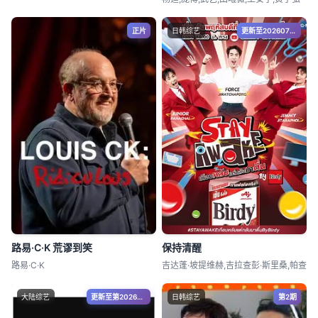
正片
日韩综艺
更新至20260705
路易·C·K 荒谬到笑
保持清醒
路易·C·K
吉达蓬·坡提维赫,吉拉查彭·斯里桑,帕查
大陆综艺
更新至第20260805期
日韩综艺
第2期