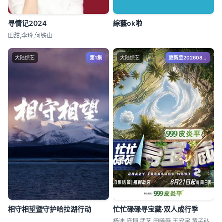
寻情记2024
綜藝ok啦
田甜,李玲,何铁山
大陆综艺
第1集
大陆综艺
更新至20260808期
相守相望暨守护哈拉湖行动
忙忙碌碌寻宝藏·双人成行季
杨迪,庞博,武艺,田曦薇,王安宇,黄子弘