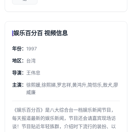
娱乐百分百 视频信息
年份：
1997
地区：
台湾
导演：
王伟忠
主演：
徐熙媛,徐熙娣,罗志祥,黄鸿升,简恺乐,敖犬,廖
威廉
《娱乐百分百》是八大综合台一档娱乐新闻节目，
每天报道最新的娱乐新闻，节目还会请嘉宾现场访
谈！节目贴近年轻族群，介绍时下流行的装扮、以