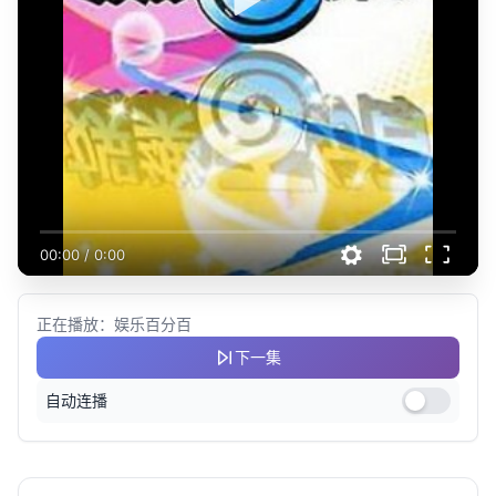
00:00
/
0:00
正在播放：娱乐百分百
下一集
自动连播