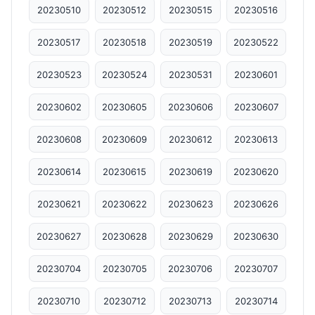
20230510
20230512
20230515
20230516
20230517
20230518
20230519
20230522
20230523
20230524
20230531
20230601
20230602
20230605
20230606
20230607
20230608
20230609
20230612
20230613
20230614
20230615
20230619
20230620
20230621
20230622
20230623
20230626
20230627
20230628
20230629
20230630
20230704
20230705
20230706
20230707
20230710
20230712
20230713
20230714