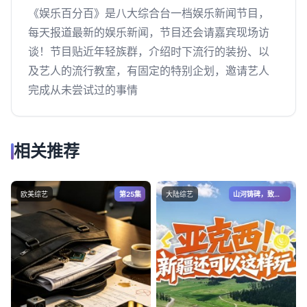
《娱乐百分百》是八大综合台一档娱乐新闻节目，
每天报道最新的娱乐新闻，节目还会请嘉宾现场访
谈！节目贴近年轻族群，介绍时下流行的装扮、以
及艺人的流行教室，有固定的特别企划，邀请艺人
完成从未尝试过的事情
相关推荐
欧美综艺
第25集
大陆综艺
山河铸碑，致敬独库筑路英雄