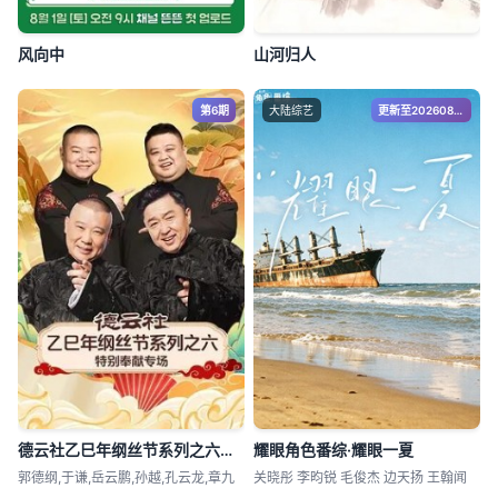
风向中
山河归人
第6期
大陆综艺
更新至20260804期
德云社乙巳年纲丝节系列之六特别奉献专场
耀眼角色番综·耀眼一夏
郭德纲,于谦,岳云鹏,孙越,孔云龙,章九
关晓彤 李昀锐 毛俊杰 边天扬 王翰闻