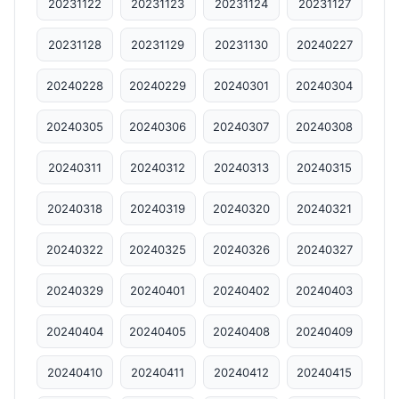
20231122
20231123
20231124
20231127
20231128
20231129
20231130
20240227
20240228
20240229
20240301
20240304
20240305
20240306
20240307
20240308
20240311
20240312
20240313
20240315
20240318
20240319
20240320
20240321
20240322
20240325
20240326
20240327
20240329
20240401
20240402
20240403
20240404
20240405
20240408
20240409
20240410
20240411
20240412
20240415