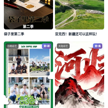
袋子里第二季
亚克西！新疆还可以这样玩！
日韩综艺
第1期
大陆综艺
第1集