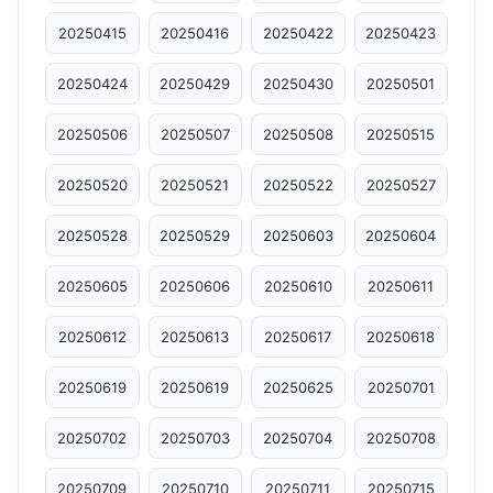
20250415
20250416
20250422
20250423
20250424
20250429
20250430
20250501
20250506
20250507
20250508
20250515
20250520
20250521
20250522
20250527
20250528
20250529
20250603
20250604
20250605
20250606
20250610
20250611
20250612
20250613
20250617
20250618
20250619
20250619
20250625
20250701
20250702
20250703
20250704
20250708
20250709
20250710
20250711
20250715