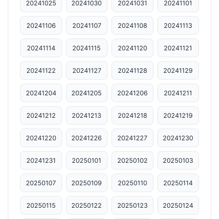
20241025
20241030
20241031
20241101
20241106
20241107
20241108
20241113
20241114
20241115
20241120
20241121
20241122
20241127
20241128
20241129
20241204
20241205
20241206
20241211
20241212
20241213
20241218
20241219
20241220
20241226
20241227
20241230
20241231
20250101
20250102
20250103
20250107
20250109
20250110
20250114
20250115
20250122
20250123
20250124