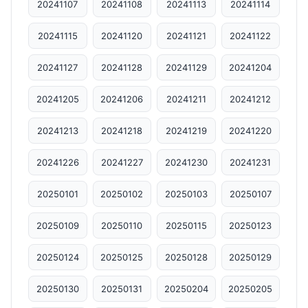
20241107
20241108
20241113
20241114
20241115
20241120
20241121
20241122
20241127
20241128
20241129
20241204
20241205
20241206
20241211
20241212
20241213
20241218
20241219
20241220
20241226
20241227
20241230
20241231
20250101
20250102
20250103
20250107
20250109
20250110
20250115
20250123
20250124
20250125
20250128
20250129
20250130
20250131
20250204
20250205