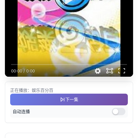
00:00
/
0:00
正在播放：娱乐百分百
下一集
自动连播