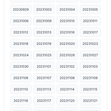
20230929
20231003
20231004
20231005
20231006
20231009
20231010
20231011
20231012
20231013
20231016
20231017
20231018
20231019
20231020
20231023
20231024
20231025
20231026
20231027
20231030
20231101
20231102
20231103
20231106
20231107
20231108
20231109
20231110
20231113
20231114
20231115
20231116
20231117
20231120
20231121