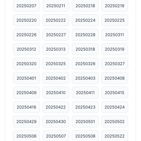
20250207
20250211
20250218
20250219
20250220
20250222
20250224
20250225
20250226
20250227
20250228
20250311
20250312
20250313
20250318
20250319
20250320
20250325
20250326
20250327
20250401
20250402
20250403
20250408
20250409
20250410
20250411
20250415
20250416
20250422
20250423
20250424
20250429
20250430
20250501
20250502
20250506
20250507
20250508
20250522