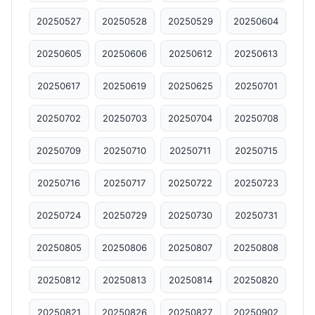
20250527
20250528
20250529
20250604
20250605
20250606
20250612
20250613
20250617
20250619
20250625
20250701
20250702
20250703
20250704
20250708
20250709
20250710
20250711
20250715
20250716
20250717
20250722
20250723
20250724
20250729
20250730
20250731
20250805
20250806
20250807
20250808
20250812
20250813
20250814
20250820
20250821
20250826
20250827
20250902