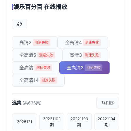
娱乐百分百 在线播放
高清2
全高清4
测速失败
测速失败
全高清5
高清3
测速失败
测速失败
全高清
全高清2
测速失败
测速失败
全高清14
测速失败
选集
倒序
(共636集)
20221102
20221103
20221104
2025121
期
期
期