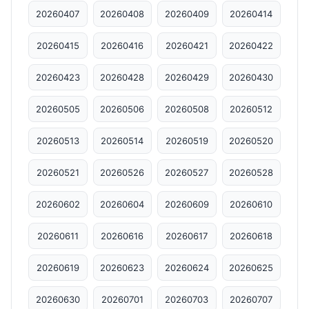
20260407
20260408
20260409
20260414
20260415
20260416
20260421
20260422
20260423
20260428
20260429
20260430
20260505
20260506
20260508
20260512
20260513
20260514
20260519
20260520
20260521
20260526
20260527
20260528
20260602
20260604
20260609
20260610
20260611
20260616
20260617
20260618
20260619
20260623
20260624
20260625
20260630
20260701
20260703
20260707