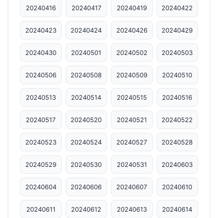
20240416
20240417
20240419
20240422
20240423
20240424
20240426
20240429
20240430
20240501
20240502
20240503
20240506
20240508
20240509
20240510
20240513
20240514
20240515
20240516
20240517
20240520
20240521
20240522
20240523
20240524
20240527
20240528
20240529
20240530
20240531
20240603
20240604
20240606
20240607
20240610
20240611
20240612
20240613
20240614