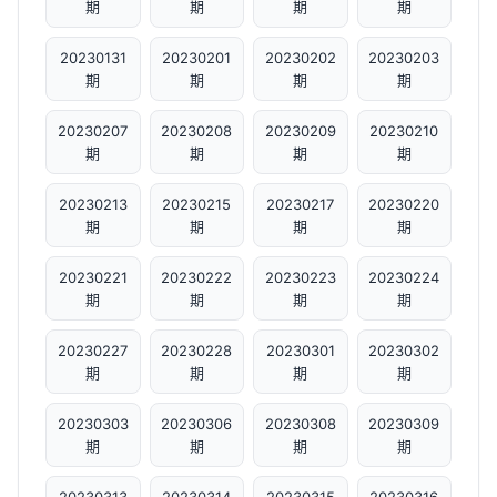
期
期
期
期
20230131
20230201
20230202
20230203
期
期
期
期
20230207
20230208
20230209
20230210
期
期
期
期
20230213
20230215
20230217
20230220
期
期
期
期
20230221
20230222
20230223
20230224
期
期
期
期
20230227
20230228
20230301
20230302
期
期
期
期
20230303
20230306
20230308
20230309
期
期
期
期