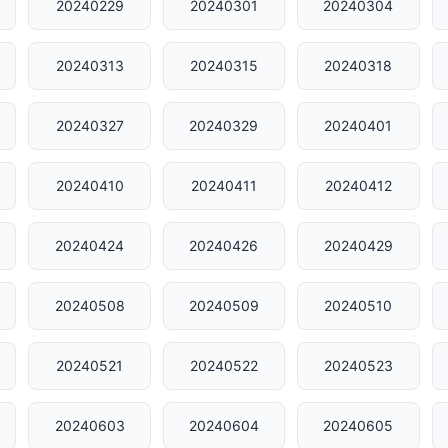
20240229
20240301
20240304
20240313
20240315
20240318
20240327
20240329
20240401
20240410
20240411
20240412
20240424
20240426
20240429
20240508
20240509
20240510
20240521
20240522
20240523
20240603
20240604
20240605