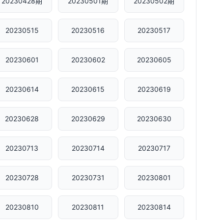
20230428期
20230501期
20230502期
20230515
20230516
20230517
20230601
20230602
20230605
20230614
20230615
20230619
20230628
20230629
20230630
20230713
20230714
20230717
20230728
20230731
20230801
20230810
20230811
20230814