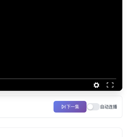
下一集
自动连播