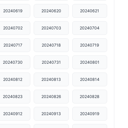
20240619
20240620
20240621
20240702
20240703
20240704
20240717
20240718
20240719
20240730
20240731
20240801
20240812
20240813
20240814
20240823
20240826
20240828
20240912
20240913
20240919