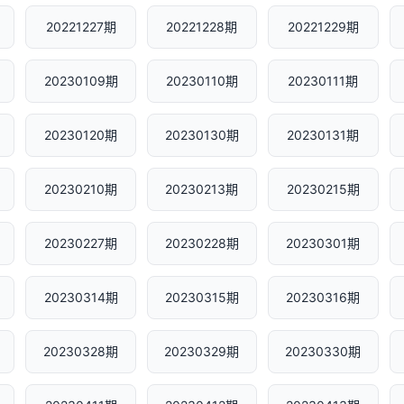
20221227期
20221228期
20221229期
20230109期
20230110期
20230111期
20230120期
20230130期
20230131期
20230210期
20230213期
20230215期
20230227期
20230228期
20230301期
20230314期
20230315期
20230316期
20230328期
20230329期
20230330期