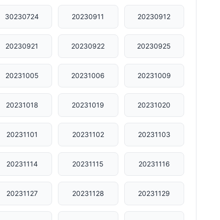
30230724
20230911
20230912
20230921
20230922
20230925
20231005
20231006
20231009
20231018
20231019
20231020
20231101
20231102
20231103
20231114
20231115
20231116
20231127
20231128
20231129