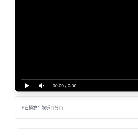
00:00
/
0:00
正在播放：娱乐百分百