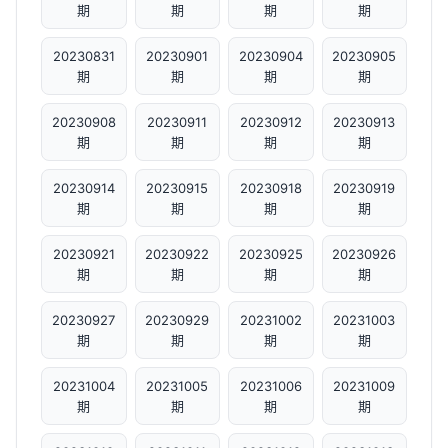
期
期
期
期
20230831
20230901
20230904
20230905
期
期
期
期
20230908
20230911
20230912
20230913
期
期
期
期
20230914
20230915
20230918
20230919
期
期
期
期
20230921
20230922
20230925
20230926
期
期
期
期
20230927
20230929
20231002
20231003
期
期
期
期
20231004
20231005
20231006
20231009
期
期
期
期