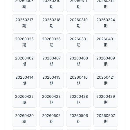
20260305
20260310
20260311
20260312
期
期
期
期
20260317
20260318
20260319
20260324
期
期
期
期
20260325
20260326
20260331
20260401
期
期
期
期
20260402
20260407
20260408
20260409
期
期
期
期
20260414
20260415
20260416
20250421
期
期
期
期
20260422
20260423
20260428
20260429
期
期
期
期
20260430
20260505
20260506
20260507
期
期
期
期