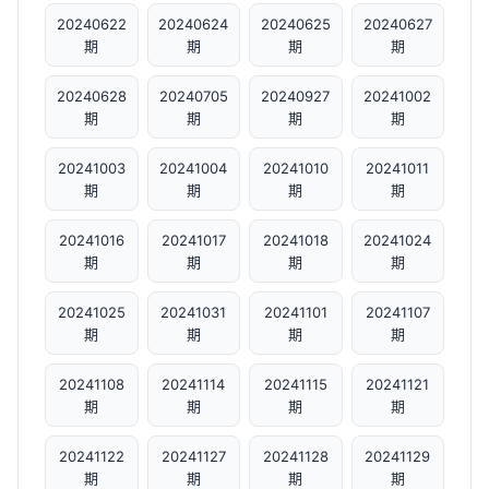
20240622
20240624
20240625
20240627
期
期
期
期
20240628
20240705
20240927
20241002
期
期
期
期
20241003
20241004
20241010
20241011
期
期
期
期
20241016
20241017
20241018
20241024
期
期
期
期
20241025
20241031
20241101
20241107
期
期
期
期
20241108
20241114
20241115
20241121
期
期
期
期
20241122
20241127
20241128
20241129
期
期
期
期