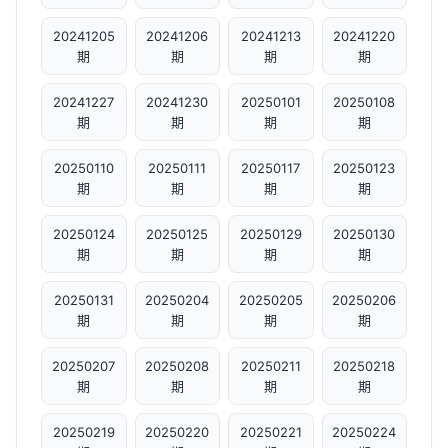
20241205
20241206
20241213
20241220
期
期
期
期
20241227
20241230
20250101
20250108
期
期
期
期
20250110
20250111
20250117
20250123
期
期
期
期
20250124
20250125
20250129
20250130
期
期
期
期
20250131
20250204
20250205
20250206
期
期
期
期
20250207
20250208
20250211
20250218
期
期
期
期
20250219
20250220
20250221
20250224