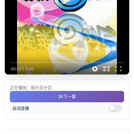
00:00
/
0:00
正在播放：娱乐百分百
下一集
自动连播