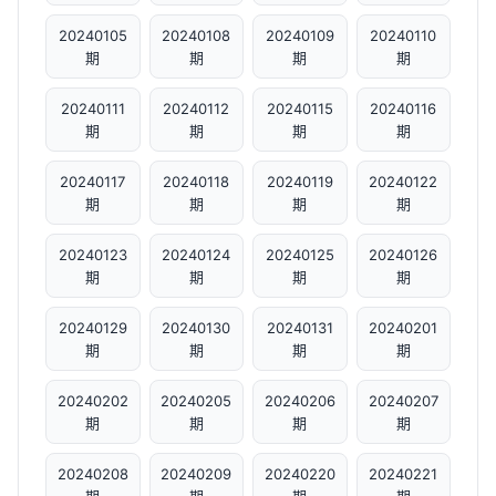
20240105
20240108
20240109
20240110
期
期
期
期
20240111
20240112
20240115
20240116
期
期
期
期
20240117
20240118
20240119
20240122
期
期
期
期
20240123
20240124
20240125
20240126
期
期
期
期
20240129
20240130
20240131
20240201
期
期
期
期
20240202
20240205
20240206
20240207
期
期
期
期
20240208
20240209
20240220
20240221