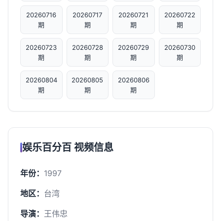
20260716
20260717
20260721
20260722
期
期
期
期
20260723
20260728
20260729
20260730
期
期
期
期
20260804
20260805
20260806
期
期
期
娱乐百分百 视频信息
年份：
1997
地区：
台湾
导演：
王伟忠