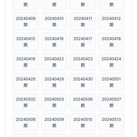
期
期
期
期
20240409
20240410
20240411
20240412
期
期
期
期
20240415
20240416
20240417
20240418
期
期
期
期
20240419
20240422
20240423
20240424
期
期
期
期
20240426
20240429
20240430
20240501
期
期
期
期
20240502
20240503
20240506
20240507
期
期
期
期
20240508
20240509
20240510
20240513
期
期
期
期