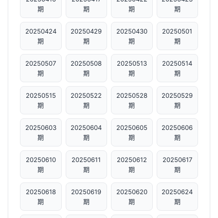
期
期
期
期
20250424
20250429
20250430
20250501
期
期
期
期
20250507
20250508
20250513
20250514
期
期
期
期
20250515
20250522
20250528
20250529
期
期
期
期
20250603
20250604
20250605
20250606
期
期
期
期
20250610
20250611
20250612
20250617
期
期
期
期
20250618
20250619
20250620
20250624
期
期
期
期