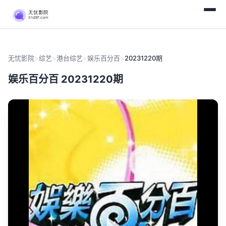
无忧影院
>
综艺
>
港台综艺
>
娱乐百分百
>
20231220期
娱乐百分百 20231220期