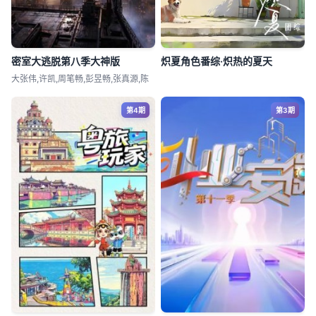
密室大逃脱第八季大神版
炽夏角色番综·炽热的夏天
大张伟,许凯,周笔畅,彭昱畅,张真源,陈
第4期
第3期