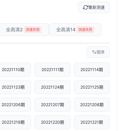
重新测速
全高清2
全高清14
测速失败
测速失败
倒序
20221110期
20221111期
20221114期
20221123期
20221124期
20221125期
20221206期
20221207期
20221208期
20221219期
20221220期
20221221期