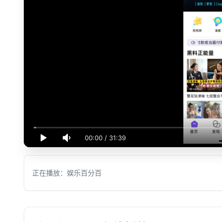
00:00
/
31:39
正在播放：娱乐百分百