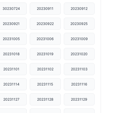
30230724
20230911
20230912
20230921
20230922
20230925
20231005
20231006
20231009
20231018
20231019
20231020
20231101
20231102
20231103
20231114
20231115
20231116
20231127
20231128
20231129