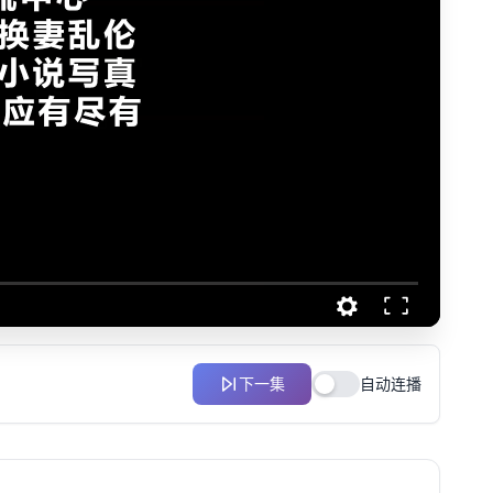
下一集
自动连播