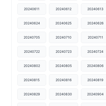
20240611
20240612
20240613
20240624
20240625
20240626
20240705
20240710
20240711
20240722
20240723
20240724
20240802
20240805
20240806
20240815
20240816
20240819
20240829
20240830
20240904