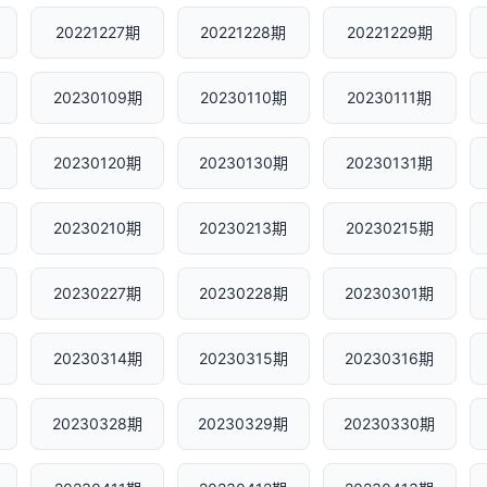
20221227期
20221228期
20221229期
20230109期
20230110期
20230111期
20230120期
20230130期
20230131期
20230210期
20230213期
20230215期
20230227期
20230228期
20230301期
20230314期
20230315期
20230316期
20230328期
20230329期
20230330期