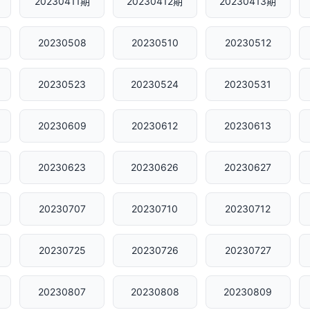
20230411期
20230412期
20230413期
20230508
20230510
20230512
20230523
20230524
20230531
20230609
20230612
20230613
20230623
20230626
20230627
20230707
20230710
20230712
20230725
20230726
20230727
20230807
20230808
20230809