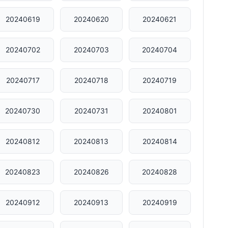
20240619
20240620
20240621
20240702
20240703
20240704
20240717
20240718
20240719
20240730
20240731
20240801
20240812
20240813
20240814
20240823
20240826
20240828
20240912
20240913
20240919