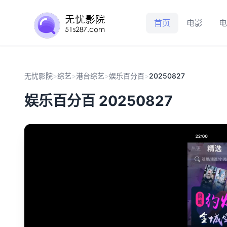
首页
电影
电
无忧影院
>
综艺
>
港台综艺
>
娱乐百分百
>
20250827
娱乐百分百 20250827