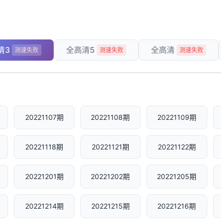
清3
全高清5
全高清
测速失败
测速失败
测速失败
20221107期
20221108期
20221109期
20221118期
20221121期
20221122期
20221201期
20221202期
20221205期
20221214期
20221215期
20221216期