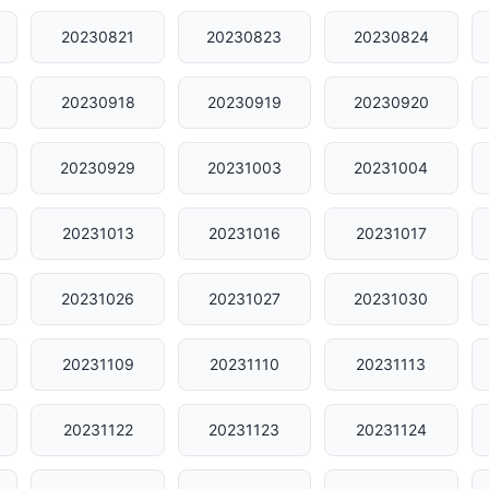
20230821
20230823
20230824
20230918
20230919
20230920
20230929
20231003
20231004
20231013
20231016
20231017
20231026
20231027
20231030
20231109
20231110
20231113
20231122
20231123
20231124