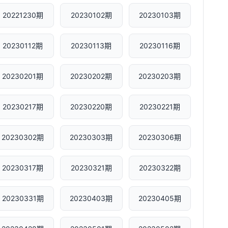
20221230期
20230102期
20230103期
20230112期
20230113期
20230116期
20230201期
20230202期
20230203期
20230217期
20230220期
20230221期
20230302期
20230303期
20230306期
20230317期
20230321期
20230322期
20230331期
20230403期
20230405期