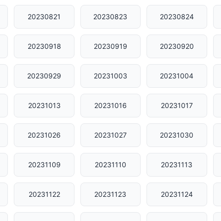
20230821
20230823
20230824
20230918
20230919
20230920
20230929
20231003
20231004
20231013
20231016
20231017
20231026
20231027
20231030
20231109
20231110
20231113
20231122
20231123
20231124