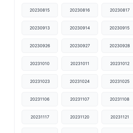
20230815
20230816
20230817
20230913
20230914
20230915
20230926
20230927
20230928
20231010
20231011
20231012
20231023
20231024
20231025
20231106
20231107
20231108
20231117
20231120
20231121