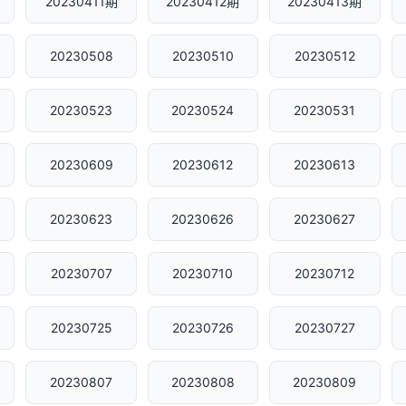
20230411期
20230412期
20230413期
20230508
20230510
20230512
20230523
20230524
20230531
20230609
20230612
20230613
20230623
20230626
20230627
20230707
20230710
20230712
20230725
20230726
20230727
20230807
20230808
20230809