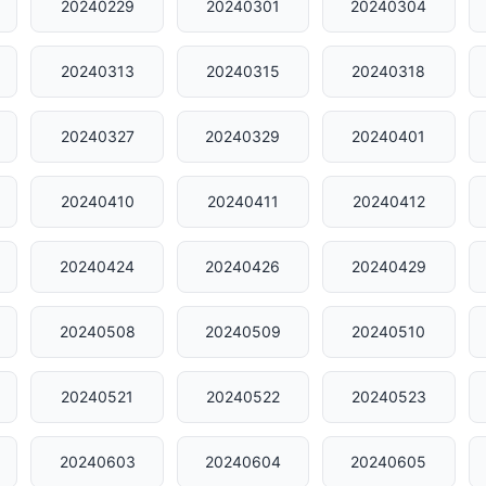
20240229
20240301
20240304
20240313
20240315
20240318
20240327
20240329
20240401
20240410
20240411
20240412
20240424
20240426
20240429
20240508
20240509
20240510
20240521
20240522
20240523
20240603
20240604
20240605