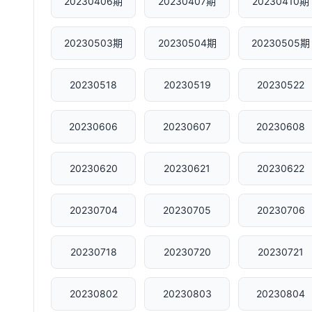
20230406期
20230407期
20230410期
20230503期
20230504期
20230505期
20230518
20230519
20230522
20230606
20230607
20230608
20230620
20230621
20230622
20230704
20230705
20230706
20230718
20230720
20230721
20230802
20230803
20230804