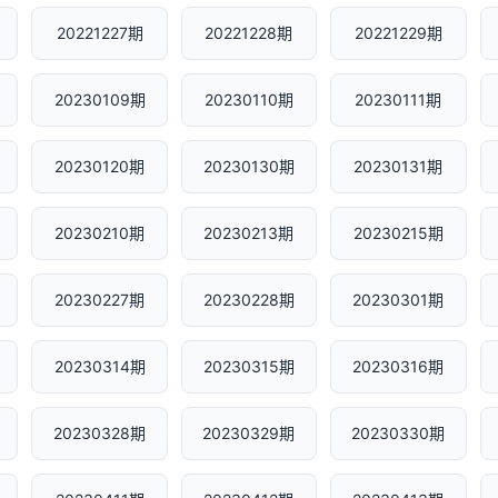
20221227期
20221228期
20221229期
20230109期
20230110期
20230111期
20230120期
20230130期
20230131期
20230210期
20230213期
20230215期
20230227期
20230228期
20230301期
20230314期
20230315期
20230316期
20230328期
20230329期
20230330期