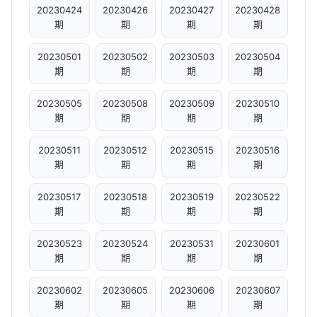
20230424
20230426
20230427
20230428
期
期
期
期
20230501
20230502
20230503
20230504
期
期
期
期
20230505
20230508
20230509
20230510
期
期
期
期
20230511
20230512
20230515
20230516
期
期
期
期
20230517
20230518
20230519
20230522
期
期
期
期
20230523
20230524
20230531
20230601
期
期
期
期
20230602
20230605
20230606
20230607
期
期
期
期