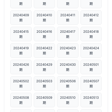
期
期
期
期
20240409
20240410
20240411
20240412
期
期
期
期
20240415
20240416
20240417
20240418
期
期
期
期
20240419
20240422
20240423
20240424
期
期
期
期
20240426
20240429
20240430
20240501
期
期
期
期
20240502
20240503
20240506
20240507
期
期
期
期
20240508
20240509
20240510
20240513
期
期
期
期