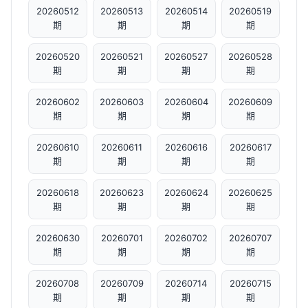
20260512
20260513
20260514
20260519
期
期
期
期
20260520
20260521
20260527
20260528
期
期
期
期
20260602
20260603
20260604
20260609
期
期
期
期
20260610
20260611
20260616
20260617
期
期
期
期
20260618
20260623
20260624
20260625
期
期
期
期
20260630
20260701
20260702
20260707
期
期
期
期
20260708
20260709
20260714
20260715
期
期
期
期