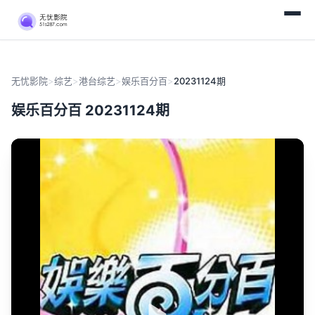
无忧影院
>
综艺
>
港台综艺
>
娱乐百分百
>
20231124期
娱乐百分百 20231124期