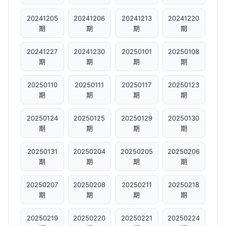
20241205
20241206
20241213
20241220
期
期
期
期
20241227
20241230
20250101
20250108
期
期
期
期
20250110
20250111
20250117
20250123
期
期
期
期
20250124
20250125
20250129
20250130
期
期
期
期
20250131
20250204
20250205
20250206
期
期
期
期
20250207
20250208
20250211
20250218
期
期
期
期
20250219
20250220
20250221
20250224