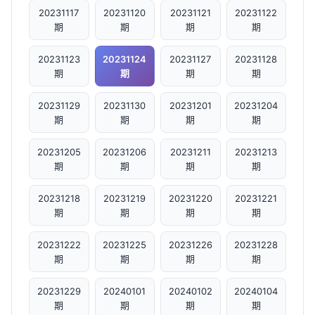
20231117
20231120
20231121
20231122
期
期
期
期
20231123
20231124
20231127
20231128
期
期
期
期
20231129
20231130
20231201
20231204
期
期
期
期
20231205
20231206
20231211
20231213
期
期
期
期
20231218
20231219
20231220
20231221
期
期
期
期
20231222
20231225
20231226
20231228
期
期
期
期
20231229
20240101
20240102
20240104
期
期
期
期