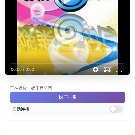
00:00
/
0:00
正在播放：娱乐百分百
下一集
自动连播