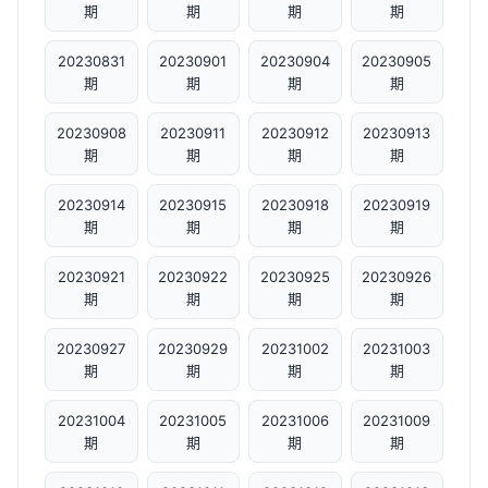
期
期
期
期
20230831
20230901
20230904
20230905
期
期
期
期
20230908
20230911
20230912
20230913
期
期
期
期
20230914
20230915
20230918
20230919
期
期
期
期
20230921
20230922
20230925
20230926
期
期
期
期
20230927
20230929
20231002
20231003
期
期
期
期
20231004
20231005
20231006
20231009
期
期
期
期