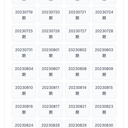
20230719
20230720
20230721
20230724
期
期
期
期
20230725
20230726
20230727
20230728
期
期
期
期
20230731
20230801
20230802
20230803
期
期
期
期
20230804
20230807
20230808
20230809
期
期
期
期
20230810
20230811
20230814
20230815
期
期
期
期
20230816
20230817
20230821
20230823
期
期
期
期
20230824
20230828
20230829
20230830