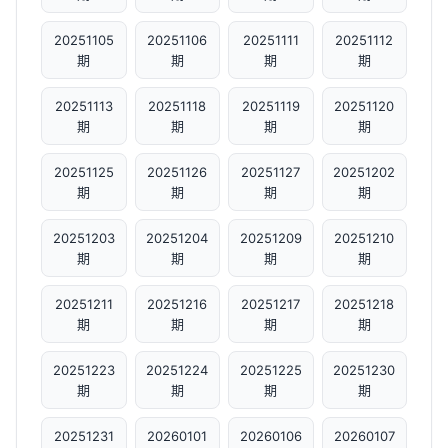
20251105
20251106
20251111
20251112
期
期
期
期
20251113
20251118
20251119
20251120
期
期
期
期
20251125
20251126
20251127
20251202
期
期
期
期
20251203
20251204
20251209
20251210
期
期
期
期
20251211
20251216
20251217
20251218
期
期
期
期
20251223
20251224
20251225
20251230
期
期
期
期
20251231
20260101
20260106
20260107