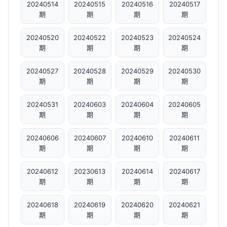
20240514
20240515
20240516
20240517
期
期
期
期
20240520
20240522
20240523
20240524
期
期
期
期
20240527
20240528
20240529
20240530
期
期
期
期
20240531
20240603
20240604
20240605
期
期
期
期
20240606
20240607
20240610
20240611
期
期
期
期
20240612
20230613
20240614
20240617
期
期
期
期
20240618
20240619
20240620
20240621
期
期
期
期