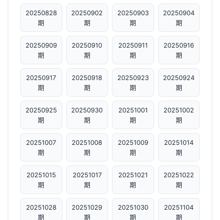
20250828
20250902
20250903
20250904
期
期
期
期
20250909
20250910
20250911
20250916
期
期
期
期
20250917
20250918
20250923
20250924
期
期
期
期
20250925
20250930
20251001
20251002
期
期
期
期
20251007
20251008
20251009
20251014
期
期
期
期
20251015
20251017
20251021
20251022
期
期
期
期
20251028
20251029
20251030
20251104
期
期
期
期