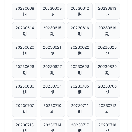
20230608
20230609
20230612
20230613
期
期
期
期
20230614
20230615
20230616
20230619
期
期
期
期
20230620
20230621
20230622
20230623
期
期
期
期
20230626
20230627
20230628
20230629
期
期
期
期
20230630
20230704
20230705
20230706
期
期
期
期
20230707
20230710
20230711
20230712
期
期
期
期
20230713
20230714
20230717
20230718
期
期
期
期