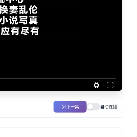
下一集
自动连播