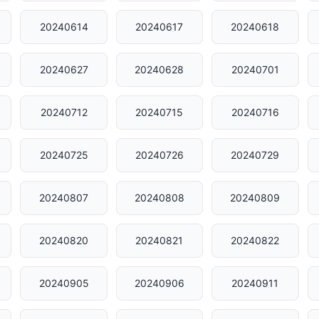
20240614
20240617
20240618
20240627
20240628
20240701
20240712
20240715
20240716
20240725
20240726
20240729
20240807
20240808
20240809
20240820
20240821
20240822
20240905
20240906
20240911