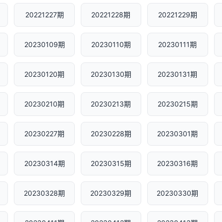
20221227期
20221228期
20221229期
20230109期
20230110期
20230111期
20230120期
20230130期
20230131期
20230210期
20230213期
20230215期
20230227期
20230228期
20230301期
20230314期
20230315期
20230316期
20230328期
20230329期
20230330期