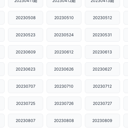
20230411期
20230412期
20230413期
20230508
20230510
20230512
20230523
20230524
20230531
20230609
20230612
20230613
20230623
20230626
20230627
20230707
20230710
20230712
20230725
20230726
20230727
20230807
20230808
20230809