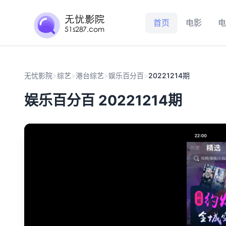
首页
电影
电
无忧影院
>
综艺
>
港台综艺
>
娱乐百分百
>
20221214期
娱乐百分百 20221214期