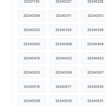
20231130
20240227
20240228
20240308
20240311
20240312
20240322
20240325
20240326
20240405
20240408
20240409
20240419
20240422
20240423
20240503
20240506
20240507
20240516
20240517
20240520
20240529
20240530
20240531