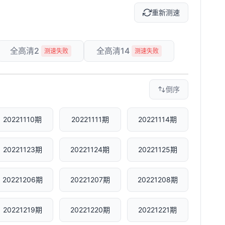
重新测速
全高清2
全高清14
测速失败
测速失败
倒序
20221110期
20221111期
20221114期
20221123期
20221124期
20221125期
20221206期
20221207期
20221208期
20221219期
20221220期
20221221期