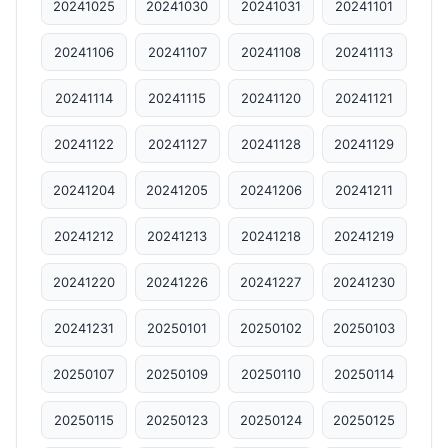
20241025
20241030
20241031
20241101
20241106
20241107
20241108
20241113
20241114
20241115
20241120
20241121
20241122
20241127
20241128
20241129
20241204
20241205
20241206
20241211
20241212
20241213
20241218
20241219
20241220
20241226
20241227
20241230
20241231
20250101
20250102
20250103
20250107
20250109
20250110
20250114
20250115
20250123
20250124
20250125