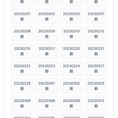
期
期
期
期
20230201
20230202
20230203
20230207
期
期
期
期
20230208
20230209
20230210
20230213
期
期
期
期
20230215
20230217
20230220
20230221
期
期
期
期
20230222
20230223
20230224
20230227
期
期
期
期
20230228
20230301
20230302
20230303
期
期
期
期
20230306
20230308
20230309
20230313
期
期
期
期