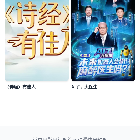
〈诗经〉有佳人
AI了，大医生
首页
电影
电视剧
综艺
动漫
体育
短剧