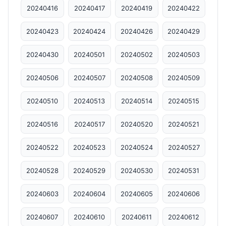
20240416
20240417
20240419
20240422
20240423
20240424
20240426
20240429
20240430
20240501
20240502
20240503
20240506
20240507
20240508
20240509
20240510
20240513
20240514
20240515
20240516
20240517
20240520
20240521
20240522
20240523
20240524
20240527
20240528
20240529
20240530
20240531
20240603
20240604
20240605
20240606
20240607
20240610
20240611
20240612