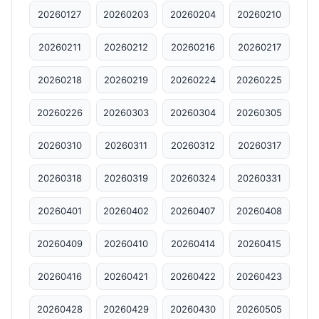
20260127
20260203
20260204
20260210
20260211
20260212
20260216
20260217
20260218
20260219
20260224
20260225
20260226
20260303
20260304
20260305
20260310
20260311
20260312
20260317
20260318
20260319
20260324
20260331
20260401
20260402
20260407
20260408
20260409
20260410
20260414
20260415
20260416
20260421
20260422
20260423
20260428
20260429
20260430
20260505