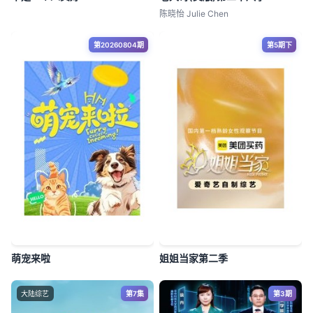
陈晓怡 Julie Chen
第20260804期
第5期下
萌宠来啦
姐姐当家第二季
大陆综艺
第7集
第3期