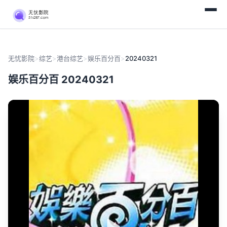
无忧影院
>
综艺
>
港台综艺
>
娱乐百分百
>
20240321
娱乐百分百 20240321