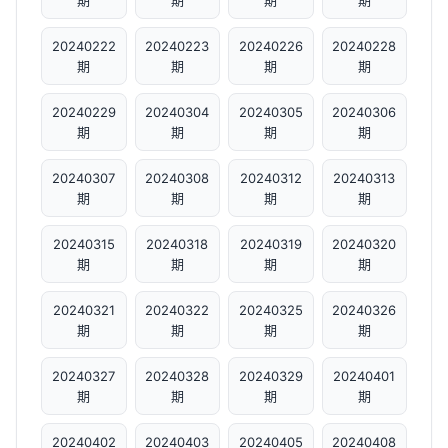
期
期
期
期
20240222
20240223
20240226
20240228
期
期
期
期
20240229
20240304
20240305
20240306
期
期
期
期
20240307
20240308
20240312
20240313
期
期
期
期
20240315
20240318
20240319
20240320
期
期
期
期
20240321
20240322
20240325
20240326
期
期
期
期
20240327
20240328
20240329
20240401
期
期
期
期
20240402
20240403
20240405
20240408