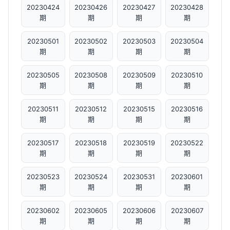
20230424
20230426
20230427
20230428
期
期
期
期
20230501
20230502
20230503
20230504
期
期
期
期
20230505
20230508
20230509
20230510
期
期
期
期
20230511
20230512
20230515
20230516
期
期
期
期
20230517
20230518
20230519
20230522
期
期
期
期
20230523
20230524
20230531
20230601
期
期
期
期
20230602
20230605
20230606
20230607
期
期
期
期