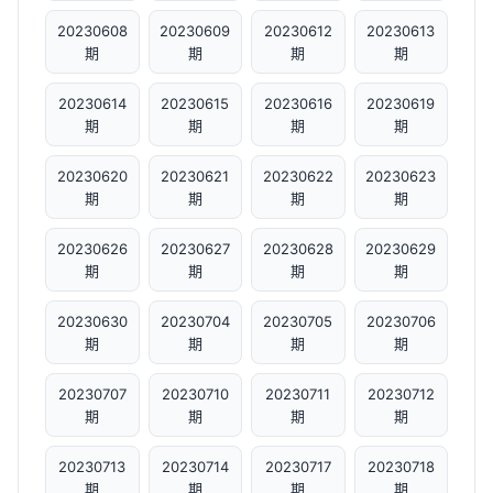
20230608
20230609
20230612
20230613
期
期
期
期
20230614
20230615
20230616
20230619
期
期
期
期
20230620
20230621
20230622
20230623
期
期
期
期
20230626
20230627
20230628
20230629
期
期
期
期
20230630
20230704
20230705
20230706
期
期
期
期
20230707
20230710
20230711
20230712
期
期
期
期
20230713
20230714
20230717
20230718
期
期
期
期