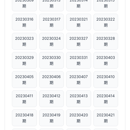
20230309
20230313
20230314
20230315
期
期
期
期
20230316
20230317
20230321
20230322
期
期
期
期
20230323
20230324
20230327
20230328
期
期
期
期
20230329
20230330
20230331
20230403
期
期
期
期
20230405
20230406
20230407
20230410
期
期
期
期
20230411
20230412
20230413
20230414
期
期
期
期
20230418
20230419
20230420
20230421
期
期
期
期