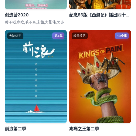
创造营2020
纪念86版《西游记》播出四十周年文艺晚会
黄子韬,鹿晗,毛不易,宋茜,大张伟,吴亦
大陆综艺
第4集
欧美综艺
10全集
前浪第二季
疼痛之王第二季