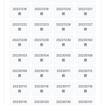
20221216
20221219
20221220
20221221
期
期
期
期
20221222
20221223
20221226
20221227
期
期
期
期
20221228
20221229
20221230
20230102
期
期
期
期
20230103
20230104
20230105
20230106
期
期
期
期
20230109
20230110
20230111
20230112
期
期
期
期
20230113
20230116
20230117
20230118
期
期
期
期
20230119
20230120
20230130
20230131