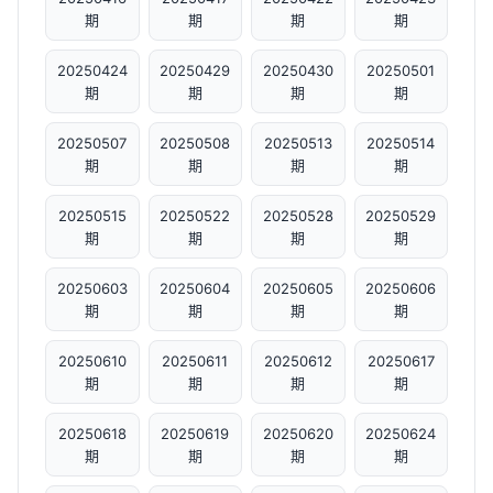
期
期
期
期
20250424
20250429
20250430
20250501
期
期
期
期
20250507
20250508
20250513
20250514
期
期
期
期
20250515
20250522
20250528
20250529
期
期
期
期
20250603
20250604
20250605
20250606
期
期
期
期
20250610
20250611
20250612
20250617
期
期
期
期
20250618
20250619
20250620
20250624
期
期
期
期