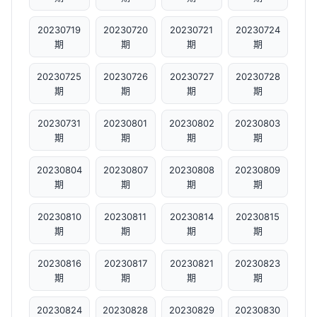
20230719
20230720
20230721
20230724
期
期
期
期
20230725
20230726
20230727
20230728
期
期
期
期
20230731
20230801
20230802
20230803
期
期
期
期
20230804
20230807
20230808
20230809
期
期
期
期
20230810
20230811
20230814
20230815
期
期
期
期
20230816
20230817
20230821
20230823
期
期
期
期
20230824
20230828
20230829
20230830