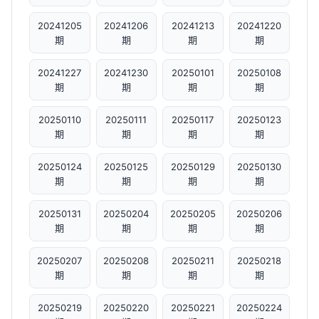
20241205
20241206
20241213
20241220
期
期
期
期
20241227
20241230
20250101
20250108
期
期
期
期
20250110
20250111
20250117
20250123
期
期
期
期
20250124
20250125
20250129
20250130
期
期
期
期
20250131
20250204
20250205
20250206
期
期
期
期
20250207
20250208
20250211
20250218
期
期
期
期
20250219
20250220
20250221
20250224