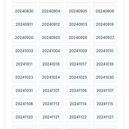
20240830
20240904
20240905
20240906
20240911
20240912
20240913
20240919
20240920
20240925
20240926
20240927
20241003
20241004
20241009
20241010
20241011
20241016
20241017
20241018
20241023
20241024
20241025
20241030
20241031
20241101
20241106
20241107
20241108
20241113
20241114
20241115
20241120
20241121
20241122
20241127