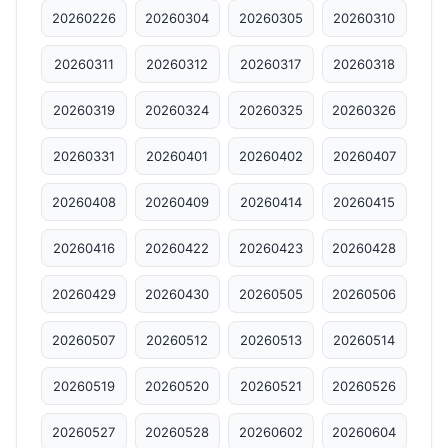
20260226
20260304
20260305
20260310
20260311
20260312
20260317
20260318
20260319
20260324
20260325
20260326
20260331
20260401
20260402
20260407
20260408
20260409
20260414
20260415
20260416
20260422
20260423
20260428
20260429
20260430
20260505
20260506
20260507
20260512
20260513
20260514
20260519
20260520
20260521
20260526
20260527
20260528
20260602
20260604