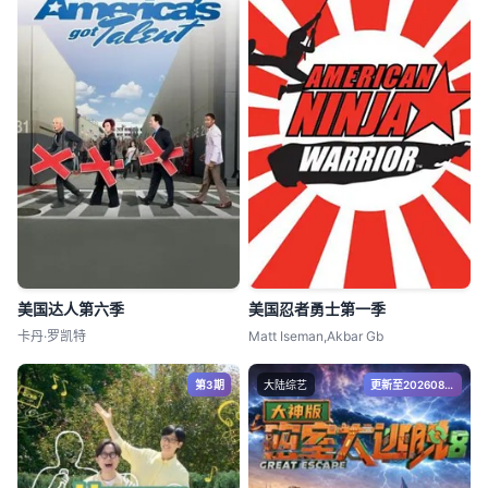
美国达人第六季
美国忍者勇士第一季
卡丹·罗凯特
Matt Iseman,Akbar Gb
第3期
大陆综艺
更新至20260805期下