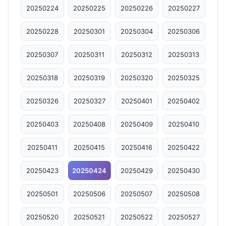
20250224
20250225
20250226
20250227
20250228
20250301
20250304
20250306
20250307
20250311
20250312
20250313
20250318
20250319
20250320
20250325
20250326
20250327
20250401
20250402
20250403
20250408
20250409
20250410
20250411
20250415
20250416
20250422
20250423
20250424
20250429
20250430
20250501
20250506
20250507
20250508
20250520
20250521
20250522
20250527