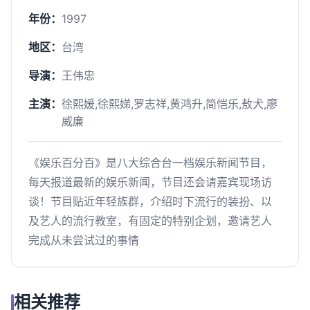
年份：
1997
地区：
台湾
导演：
王伟忠
主演：
徐熙媛,徐熙娣,罗志祥,黄鸿升,简恺乐,敖犬,廖
威廉
《娱乐百分百》是八大综合台一档娱乐新闻节目，
每天报道最新的娱乐新闻，节目还会请嘉宾现场访
谈！节目贴近年轻族群，介绍时下流行的装扮、以
及艺人的流行教室，有固定的特别企划，邀请艺人
完成从未尝试过的事情
相关推荐