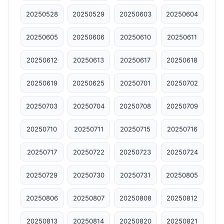
20250528
20250529
20250603
20250604
20250605
20250606
20250610
20250611
20250612
20250613
20250617
20250618
20250619
20250625
20250701
20250702
20250703
20250704
20250708
20250709
20250710
20250711
20250715
20250716
20250717
20250722
20250723
20250724
20250729
20250730
20250731
20250805
20250806
20250807
20250808
20250812
20250813
20250814
20250820
20250821