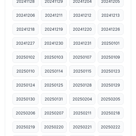
20241128
20241129
20241204
20241205
20241206
20241211
20241212
20241213
20241218
20241219
20241220
20241226
20241227
20241230
20241231
20250101
20250102
20250103
20250107
20250109
20250110
20250114
20250115
20250123
20250124
20250125
20250128
20250129
20250130
20250131
20250204
20250205
20250206
20250207
20250211
20250218
20250219
20250220
20250221
20250222