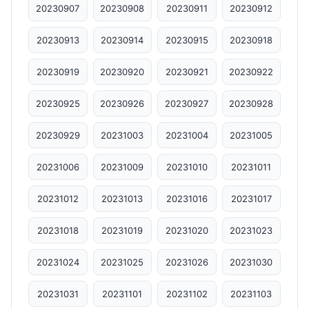
20230907
20230908
20230911
20230912
20230913
20230914
20230915
20230918
20230919
20230920
20230921
20230922
20230925
20230926
20230927
20230928
20230929
20231003
20231004
20231005
20231006
20231009
20231010
20231011
20231012
20231013
20231016
20231017
20231018
20231019
20231020
20231023
20231024
20231025
20231026
20231030
20231031
20231101
20231102
20231103