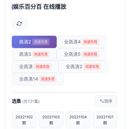
娱乐百分百 在线播放
高清2
全高清4
测速失败
测速失败
高清3
全高清5
测速失败
测速失败
全高清
全高清2
测速失败
测速失败
全高清14
测速失败
选集
倒序
(共721集)
20221102
20221103
20221104
20221107
期
期
期
期