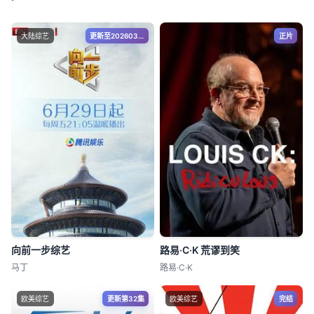
大陆综艺
更新至20260329期
正片
向前一步综艺
路易·C·K 荒谬到笑
马丁
路易·C·K
欧美综艺
更新第32集
欧美综艺
完结