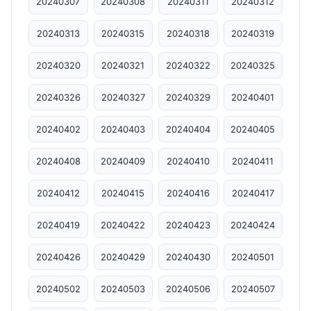
20240307
20240308
20240311
20240312
20240313
20240315
20240318
20240319
20240320
20240321
20240322
20240325
20240326
20240327
20240329
20240401
20240402
20240403
20240404
20240405
20240408
20240409
20240410
20240411
20240412
20240415
20240416
20240417
20240419
20240422
20240423
20240424
20240426
20240429
20240430
20240501
20240502
20240503
20240506
20240507