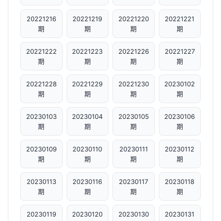
20221216
20221219
20221220
20221221
期
期
期
期
20221222
20221223
20221226
20221227
期
期
期
期
20221228
20221229
20221230
20230102
期
期
期
期
20230103
20230104
20230105
20230106
期
期
期
期
20230109
20230110
20230111
20230112
期
期
期
期
20230113
20230116
20230117
20230118
期
期
期
期
20230119
20230120
20230130
20230131