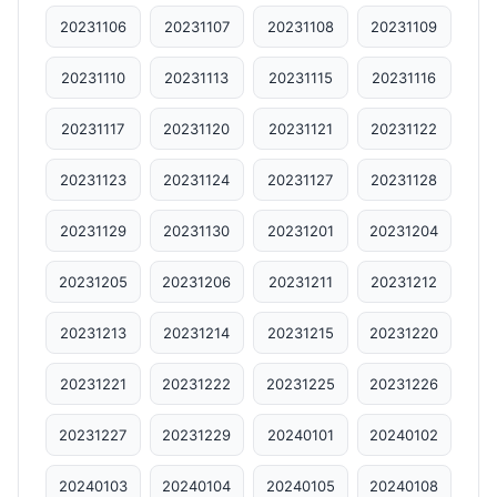
20231106
20231107
20231108
20231109
20231110
20231113
20231115
20231116
20231117
20231120
20231121
20231122
20231123
20231124
20231127
20231128
20231129
20231130
20231201
20231204
20231205
20231206
20231211
20231212
20231213
20231214
20231215
20231220
20231221
20231222
20231225
20231226
20231227
20231229
20240101
20240102
20240103
20240104
20240105
20240108