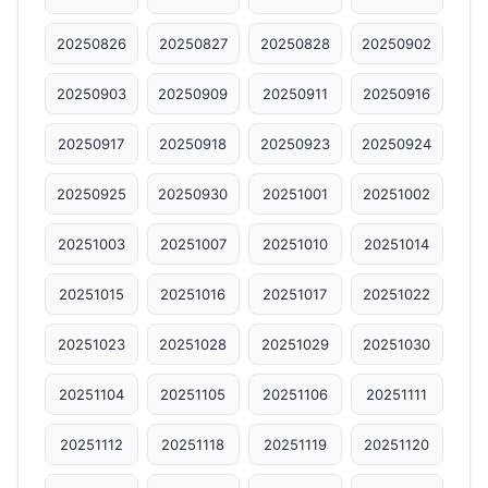
20250826
20250827
20250828
20250902
20250903
20250909
20250911
20250916
20250917
20250918
20250923
20250924
20250925
20250930
20251001
20251002
20251003
20251007
20251010
20251014
20251015
20251016
20251017
20251022
20251023
20251028
20251029
20251030
20251104
20251105
20251106
20251111
20251112
20251118
20251119
20251120