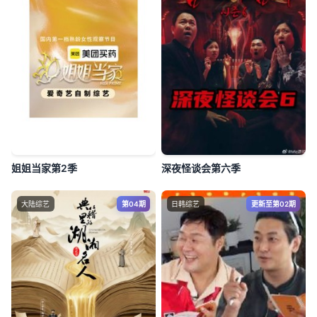
姐姐当家第2季
深夜怪谈会第六季
大陆综艺
第04期
日韩综艺
更新至第02期