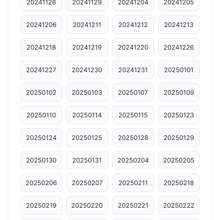
20241128
20241129
20241204
20241205
20241206
20241211
20241212
20241213
20241218
20241219
20241220
20241226
20241227
20241230
20241231
20250101
20250102
20250103
20250107
20250109
20250110
20250114
20250115
20250123
20250124
20250125
20250128
20250129
20250130
20250131
20250204
20250205
20250206
20250207
20250211
20250218
20250219
20250220
20250221
20250222