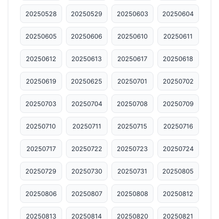
20250528
20250529
20250603
20250604
20250605
20250606
20250610
20250611
20250612
20250613
20250617
20250618
20250619
20250625
20250701
20250702
20250703
20250704
20250708
20250709
20250710
20250711
20250715
20250716
20250717
20250722
20250723
20250724
20250729
20250730
20250731
20250805
20250806
20250807
20250808
20250812
20250813
20250814
20250820
20250821