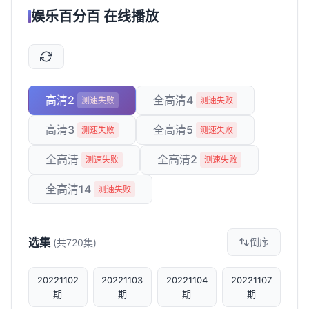
娱乐百分百 在线播放
高清2
全高清4
测速失败
测速失败
高清3
全高清5
测速失败
测速失败
全高清
全高清2
测速失败
测速失败
全高清14
测速失败
选集
倒序
(共720集)
20221102
20221103
20221104
20221107
期
期
期
期