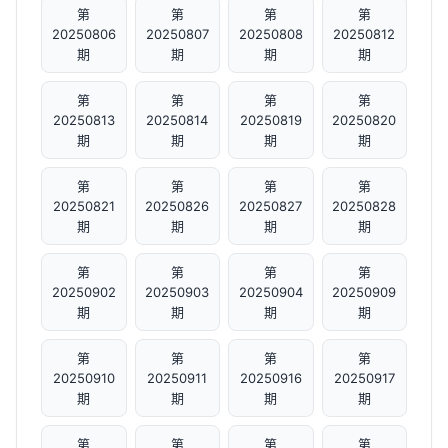
第
第
第
第
20250806
20250807
20250808
20250812
期
期
期
期
第
第
第
第
20250813
20250814
20250819
20250820
期
期
期
期
第
第
第
第
20250821
20250826
20250827
20250828
期
期
期
期
第
第
第
第
20250902
20250903
20250904
20250909
期
期
期
期
第
第
第
第
20250910
20250911
20250916
20250917
期
期
期
期
第
第
第
第