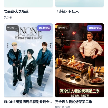
君品谈·志之所趋
〈诗经〉有佳人
吴小莉
大陆综艺
第2期完结
欧美综艺
第16集完结
ENONE出道四周年特别专场全记录
完全进入我的烤架第二季
戴尔·塔尔德