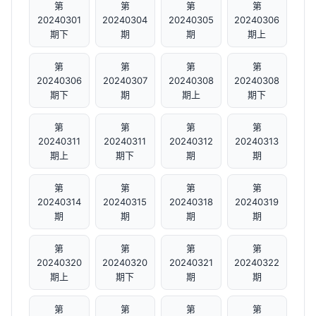
第
第
第
第
20240301
20240304
20240305
20240306
期下
期
期
期上
第
第
第
第
20240306
20240307
20240308
20240308
期下
期
期上
期下
第
第
第
第
20240311
20240311
20240312
20240313
期上
期下
期
期
第
第
第
第
20240314
20240315
20240318
20240319
期
期
期
期
第
第
第
第
20240320
20240320
20240321
20240322
期上
期下
期
期
第
第
第
第