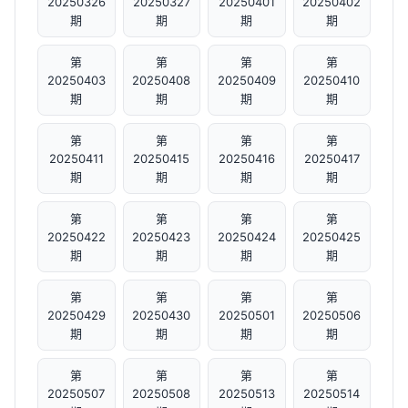
20250326
20250327
20250401
20250402
期
期
期
期
第
第
第
第
20250403
20250408
20250409
20250410
期
期
期
期
第
第
第
第
20250411
20250415
20250416
20250417
期
期
期
期
第
第
第
第
20250422
20250423
20250424
20250425
期
期
期
期
第
第
第
第
20250429
20250430
20250501
20250506
期
期
期
期
第
第
第
第
20250507
20250508
20250513
20250514