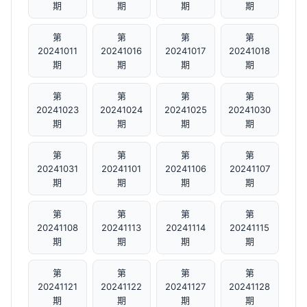
期
期
期
期
第
第
第
第
20241011
20241016
20241017
20241018
期
期
期
期
第
第
第
第
20241023
20241024
20241025
20241030
期
期
期
期
第
第
第
第
20241031
20241101
20241106
20241107
期
期
期
期
第
第
第
第
20241108
20241113
20241114
20241115
期
期
期
期
第
第
第
第
20241121
20241122
20241127
20241128
期
期
期
期