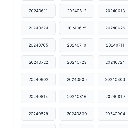
20240611
20240612
20240613
20240624
20240625
20240626
20240705
20240710
20240711
20240722
20240723
20240724
20240802
20240805
20240806
20240815
20240816
20240819
20240829
20240830
20240904