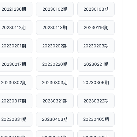
20221230期
20230102期
20230103期
20230112期
20230113期
20230116期
20230201期
20230202期
20230203期
20230217期
20230220期
20230221期
20230302期
20230303期
20230306期
20230317期
20230321期
20230322期
20230331期
20230403期
20230405期