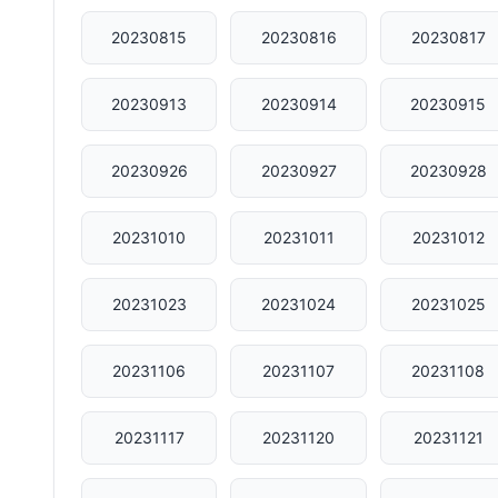
20230815
20230816
20230817
20230913
20230914
20230915
20230926
20230927
20230928
20231010
20231011
20231012
20231023
20231024
20231025
20231106
20231107
20231108
20231117
20231120
20231121