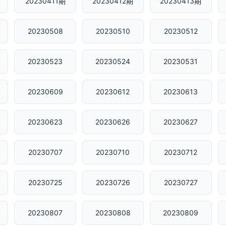
20230411期
20230412期
20230413期
20230508
20230510
20230512
20230523
20230524
20230531
20230609
20230612
20230613
20230623
20230626
20230627
20230707
20230710
20230712
20230725
20230726
20230727
20230807
20230808
20230809