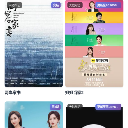
大陆综艺
完结
大陆综艺
更新至20260804期
两岸家书
姐姐当家2
第1期
大陆综艺
更新至第20260805期