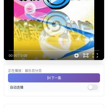
00:00
/
0:00
正在播放：娱乐百分百
下一集
自动连播