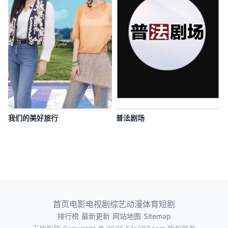
我们的美好旅行
普法剧场
首页
电影
电视剧
综艺
动漫
体育
短剧
排行榜
|
最新更新
|
网站地图
|
Sitemap