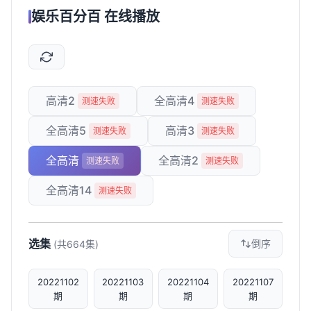
娱乐百分百 在线播放
高清2
全高清4
测速失败
测速失败
全高清5
高清3
测速失败
测速失败
全高清
全高清2
测速失败
测速失败
全高清14
测速失败
选集
倒序
(共664集)
20221102
20221103
20221104
20221107
期
期
期
期