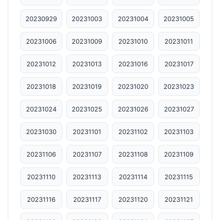
20230929
20231003
20231004
20231005
20231006
20231009
20231010
20231011
20231012
20231013
20231016
20231017
20231018
20231019
20231020
20231023
20231024
20231025
20231026
20231027
20231030
20231101
20231102
20231103
20231106
20231107
20231108
20231109
20231110
20231113
20231114
20231115
20231116
20231117
20231120
20231121