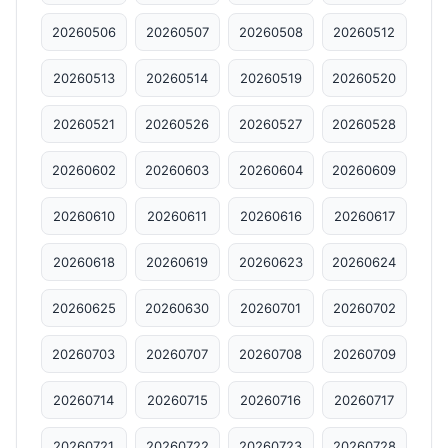
20260506
20260507
20260508
20260512
20260513
20260514
20260519
20260520
20260521
20260526
20260527
20260528
20260602
20260603
20260604
20260609
20260610
20260611
20260616
20260617
20260618
20260619
20260623
20260624
20260625
20260630
20260701
20260702
20260703
20260707
20260708
20260709
20260714
20260715
20260716
20260717
20260721
20260722
20260723
20260728