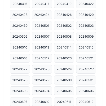
20240416
20240417
20240419
20240422
20240423
20240424
20240426
20240429
20240430
20240501
20240502
20240503
20240506
20240507
20240508
20240509
20240510
20240513
20240514
20240515
20240516
20240517
20240520
20240521
20240522
20240523
20240524
20240527
20240528
20240529
20240530
20240531
20240603
20240604
20240605
20240606
20240607
20240610
20240611
20240612