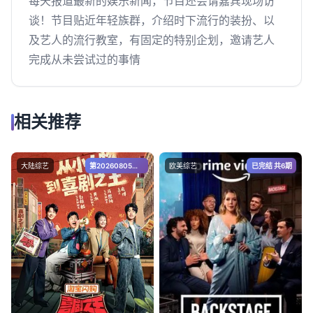
每天报道最新的娱乐新闻，节目还会请嘉宾现场访
谈！节目贴近年轻族群，介绍时下流行的装扮、以
及艺人的流行教室，有固定的特别企划，邀请艺人
完成从未尝试过的事情
相关推荐
大陆综艺
第20260805期嘻哈高光纯享
欧美综艺
已完结 共6期