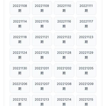
20221108
20221109
20221110
20221111
期
期
期
期
20221114
20221115
20221116
20221117
期
期
期
期
20221118
20221121
20221122
20221123
期
期
期
期
20221124
20221125
20221128
20221129
期
期
期
期
20221130
20221201
20221202
20221205
期
期
期
期
20221206
20221207
20221208
20221209
期
期
期
期
20221212
20221213
20221214
20221215
期
期
期
期