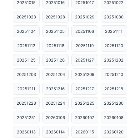
20251015
20251016
20251017
20251022
20251023
20251028
20251029
20251030
20251104
20251105
20251106
20251111
20251112
20251118
20251119
20251120
20251125
20251126
20251127
20251202
20251203
20251204
20251209
20251210
20251211
20251216
20251217
20251218
20251223
20251224
20251225
20251230
20251231
20260106
20260107
20260108
20260113
20260114
20260115
20260120