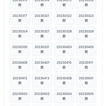
20230313
20230314
20230315
20230316
期
期
期
期
20230317
20230321
20230322
20230323
期
期
期
期
20230324
20230327
20230328
20230329
期
期
期
期
20230330
20230331
20230403
20230405
期
期
期
期
20230406
20230407
20230410
20230411
期
期
期
期
20230412
20230413
20230428
20230501
期
期
期
期
20230502
20230503
20230504
20230505
期
期
期
期