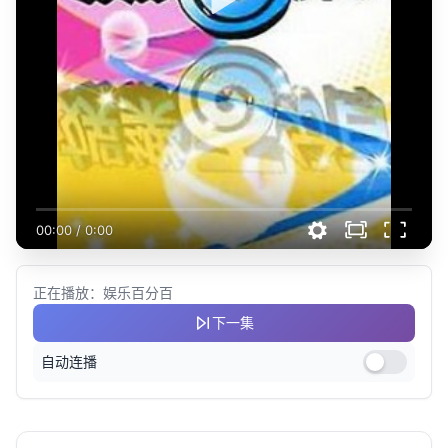
00:00
/
0:00
正在播放：娱乐百分百
下一集
自动连播