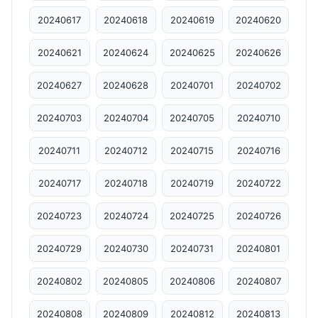
20240617
20240618
20240619
20240620
20240621
20240624
20240625
20240626
20240627
20240628
20240701
20240702
20240703
20240704
20240705
20240710
20240711
20240712
20240715
20240716
20240717
20240718
20240719
20240722
20240723
20240724
20240725
20240726
20240729
20240730
20240731
20240801
20240802
20240805
20240806
20240807
20240808
20240809
20240812
20240813