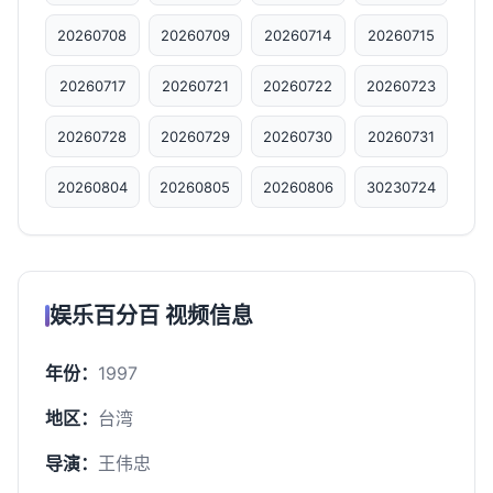
20260708
20260709
20260714
20260715
20260717
20260721
20260722
20260723
20260728
20260729
20260730
20260731
20260804
20260805
20260806
30230724
娱乐百分百 视频信息
年份：
1997
地区：
台湾
导演：
王伟忠