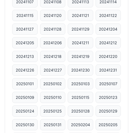
20241107
20241108
20241113
20241114
20241115
20241120
20241121
20241122
20241127
20241128
20241129
20241204
20241205
20241206
20241211
20241212
20241213
20241218
20241219
20241220
20241226
20241227
20241230
20241231
20250101
20250102
20250103
20250107
20250109
20250110
20250115
20250123
20250124
20250125
20250128
20250129
20250130
20250131
20250204
20250205