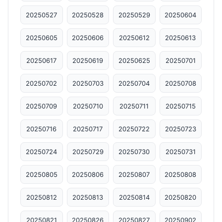
20250527
20250528
20250529
20250604
20250605
20250606
20250612
20250613
20250617
20250619
20250625
20250701
20250702
20250703
20250704
20250708
20250709
20250710
20250711
20250715
20250716
20250717
20250722
20250723
20250724
20250729
20250730
20250731
20250805
20250806
20250807
20250808
20250812
20250813
20250814
20250820
20250821
20250826
20250827
20250902