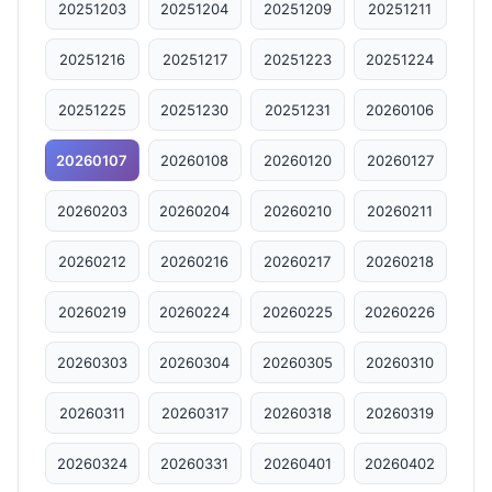
20251203
20251204
20251209
20251211
20251216
20251217
20251223
20251224
20251225
20251230
20251231
20260106
20260107
20260108
20260120
20260127
20260203
20260204
20260210
20260211
20260212
20260216
20260217
20260218
20260219
20260224
20260225
20260226
20260303
20260304
20260305
20260310
20260311
20260317
20260318
20260319
20260324
20260331
20260401
20260402