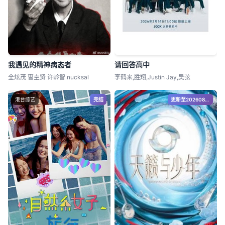
我遇见的精神病态者
请回答高中
全炫茂 曺圭贤 许龄智 nucksal
李鹤来,胜翔,Justin Jay,吴弦
港台综艺
完结
更新至20260808