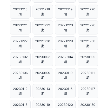
20221215
20221216
20221219
20221220
期
期
期
期
20221221
20221222
20221223
20221226
期
期
期
期
20221227
20221228
20221229
20221230
期
期
期
期
20230102
20230103
20230104
20230105
期
期
期
期
20230106
20230109
20230110
20230111
期
期
期
期
20230112
20230113
20230116
20230117
期
期
期
期
20230118
20230119
20230120
20230130