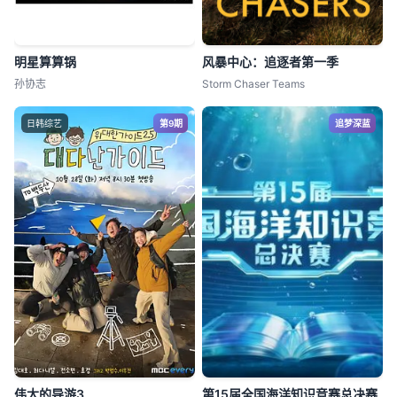
明星算算锅
风暴中心：追逐者第一季
孙协志
Storm Chaser Teams
日韩综艺
第9期
追梦深蓝
伟大的导游3
第15届全国海洋知识竞赛总决赛