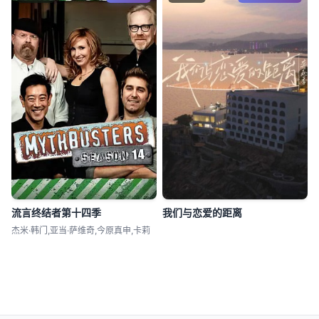
流言终结者第十四季
我们与恋爱的距离
杰米·韩门,亚当·萨维奇,今原真申,卡莉