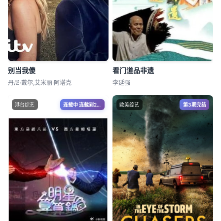
别当我傻
看门道品非遗
丹尼·戴尔,艾米丽·阿塔克
李延强
港台综艺
连载中 连载到23期
欧美综艺
第3期完结