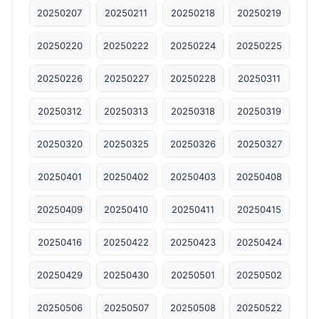
20250207
20250211
20250218
20250219
20250220
20250222
20250224
20250225
20250226
20250227
20250228
20250311
20250312
20250313
20250318
20250319
20250320
20250325
20250326
20250327
20250401
20250402
20250403
20250408
20250409
20250410
20250411
20250415
20250416
20250422
20250423
20250424
20250429
20250430
20250501
20250502
20250506
20250507
20250508
20250522