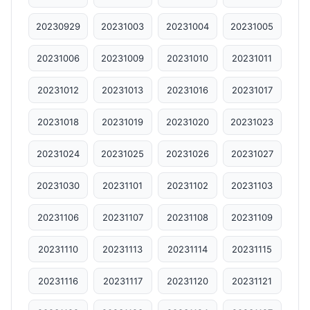
20230929
20231003
20231004
20231005
20231006
20231009
20231010
20231011
20231012
20231013
20231016
20231017
20231018
20231019
20231020
20231023
20231024
20231025
20231026
20231027
20231030
20231101
20231102
20231103
20231106
20231107
20231108
20231109
20231110
20231113
20231114
20231115
20231116
20231117
20231120
20231121