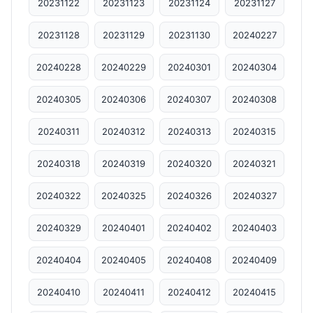
20231122
20231123
20231124
20231127
20231128
20231129
20231130
20240227
20240228
20240229
20240301
20240304
20240305
20240306
20240307
20240308
20240311
20240312
20240313
20240315
20240318
20240319
20240320
20240321
20240322
20240325
20240326
20240327
20240329
20240401
20240402
20240403
20240404
20240405
20240408
20240409
20240410
20240411
20240412
20240415