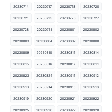
20230714
20230717
20230718
20230720
20230721
20230725
20230726
20230727
20230728
20230731
20230801
20230802
20230803
20230804
20230807
20230808
20230809
20230810
20230811
20230814
20230815
20230816
20230817
20230821
20230823
20230824
20230911
20230912
20230913
20230914
20230915
20230918
20230919
20230920
20230921
20230922
20230925
20230926
20230927
20230928