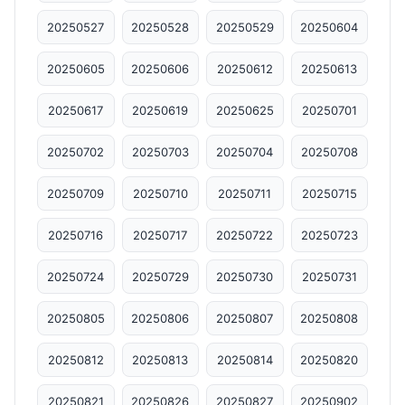
20250527
20250528
20250529
20250604
20250605
20250606
20250612
20250613
20250617
20250619
20250625
20250701
20250702
20250703
20250704
20250708
20250709
20250710
20250711
20250715
20250716
20250717
20250722
20250723
20250724
20250729
20250730
20250731
20250805
20250806
20250807
20250808
20250812
20250813
20250814
20250820
20250821
20250826
20250827
20250902