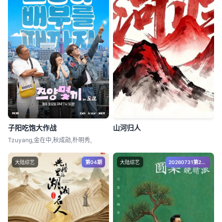
子阳吃饱大作战
山河归人
Tzuyang,金在中,秋成勋,朴明秀,
大陆综艺
第04期
大陆综艺
20260731第2期下