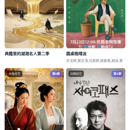
典籍里的湖湘名人第二季
圆桌晚晴派
许戈辉,窦文涛,马家辉,周轶君,胡泳,景
大陆综艺
第6期
日韩综艺
第4期