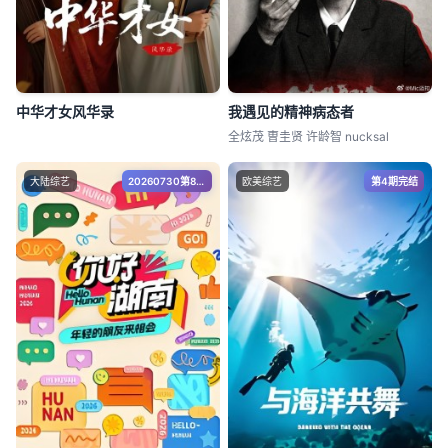
中华才女风华录
我遇见的精神病态者
全炫茂 曺圭贤 许龄智 nucksal
大陆综艺
20260730第8期
欧美综艺
第4期完结