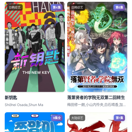
日韩综艺
第4集
日韩综艺
第6集
新钥匙
落第贤者的学院无双第二回转生
Shōhei Osada,Shun Ma
梅田修一朗,小山内怜央,白石晴香,加藤英
9集全
大陆综艺
第1集