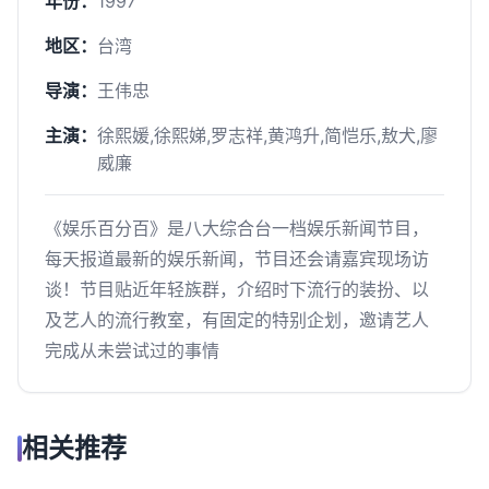
年份：
1997
地区：
台湾
导演：
王伟忠
主演：
徐熙媛,徐熙娣,罗志祥,黄鸿升,简恺乐,敖犬,廖
威廉
《娱乐百分百》是八大综合台一档娱乐新闻节目，
每天报道最新的娱乐新闻，节目还会请嘉宾现场访
谈！节目贴近年轻族群，介绍时下流行的装扮、以
及艺人的流行教室，有固定的特别企划，邀请艺人
完成从未尝试过的事情
相关推荐